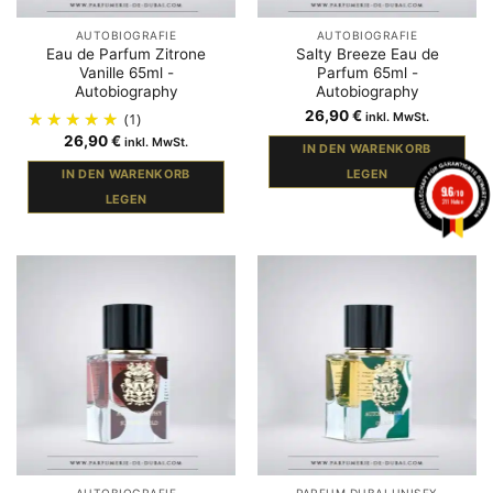
AUTOBIOGRAFIE
AUTOBIOGRAFIE
Eau de Parfum Zitrone
Salty Breeze Eau de
Vanille 65ml -
Parfum 65ml -
Autobiography
Autobiography
26,90
€
(1)
inkl. MwSt.
26,90
€
inkl. MwSt.
IN DEN WARENKORB
IN DEN WARENKORB
LEGEN
9.6
/10
LEGEN
211 Noten