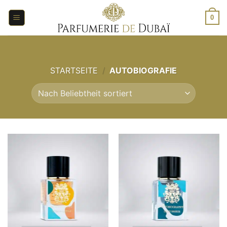
Zum
Inhalt
0
springen
STARTSEITE
/
AUTOBIOGRAFIE