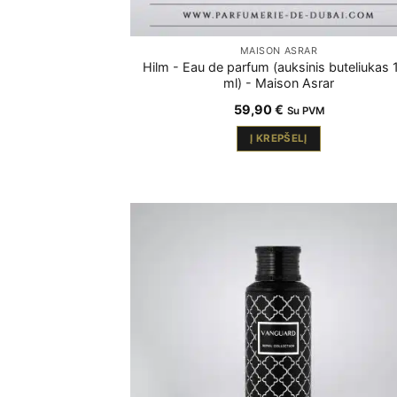
MAISON ASRAR
Hilm - Eau de parfum (auksinis buteliukas 
ml) - Maison Asrar
59,90
€
Su PVM
Į KREPŠELĮ