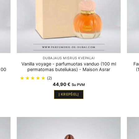
DUBAJAUS MIŠRŪS KVEPALAI
Vanilla voyage - parfumuotas vanduo (100 ml
Fa
100
permatomas buteliukas) - Maison Asrar
(
(2)
44,90
€
Su PVM
Į KREPŠELĮ