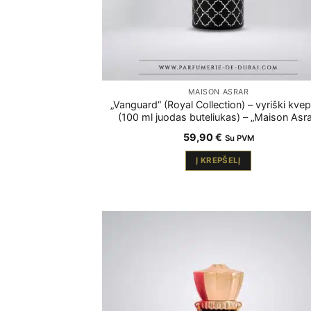
MAISON ASRAR
„Vanguard“ (Royal Collection) – vyriški kvep
(100 ml juodas buteliukas) – „Maison Asra
59,90
€
Su PVM
Į KREPŠELĮ