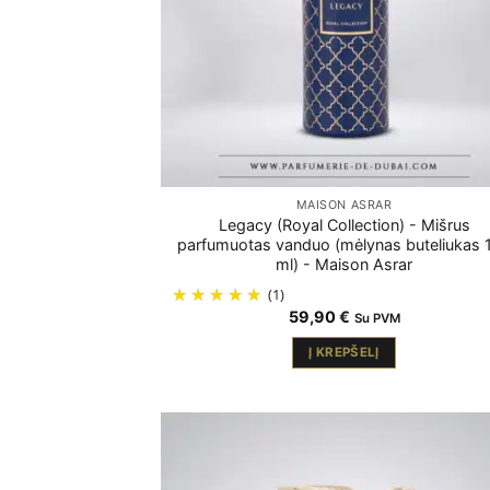
MAISON ASRAR
Legacy (Royal Collection) - Mišrus
parfumuotas vanduo (mėlynas buteliukas 
ml) - Maison Asrar
(1)
59,90
€
Su PVM
Į KREPŠELĮ