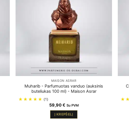
MAISON ASRAR
,
Muharib - Parfumuotas vanduo (auksinis
C
buteliukas 100 ml) - Maison Asrar
(1)
59,90
€
Su PVM
Į KREPŠELĮ