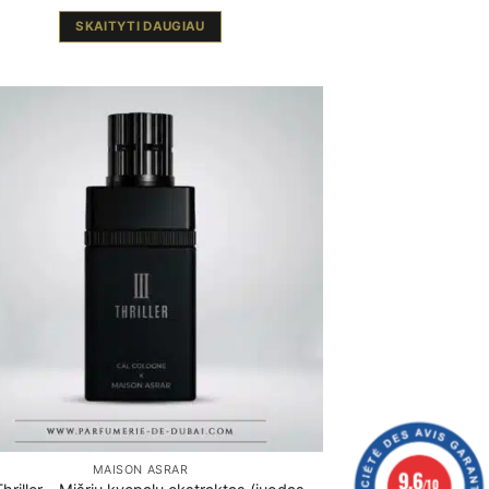
SKAITYTI DAUGIAU
MAISON ASRAR
9.6
/10