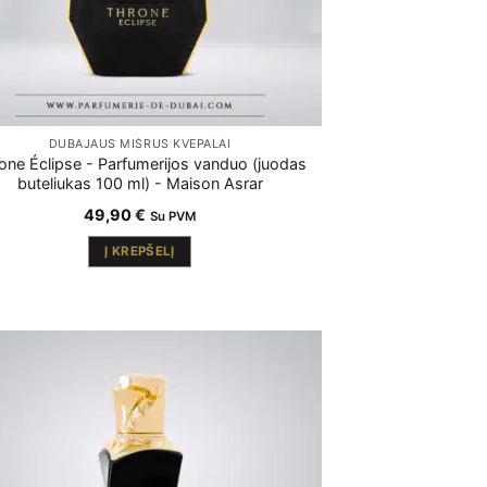
DUBAJAUS MIŠRŪS KVEPALAI
one Éclipse - Parfumerijos vanduo (juodas
buteliukas 100 ml) - Maison Asrar
49,90
€
Su PVM
Į KREPŠELĮ