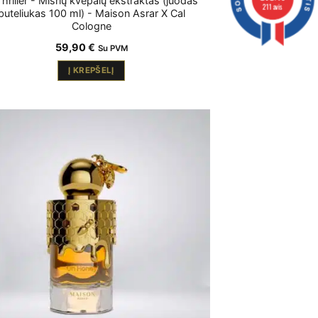
 Thriller - Mišrių kvepalų ekstraktas (juodas
211 avis
buteliukas 100 ml) - Maison Asrar X Cal
Cologne
59,90
€
Su PVM
Į KREPŠELĮ