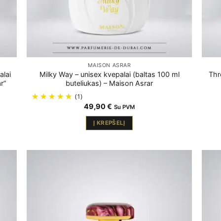
MAISON ASRAR
alai
Milky Way – unisex kvepalai (baltas 100 ml
Thr
r“
buteliukas) – Maison Asrar
(1)
49,90
€
Su PVM
Į KREPŠELĮ