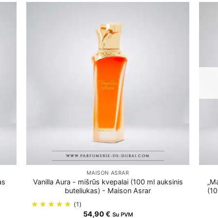
MAISON ASRAR
as
Vanilla Aura - mišrūs kvepalai (100 ml auksinis
„Ma
buteliukas) - Maison Asrar
(10
(1)
54,90
€
Su PVM