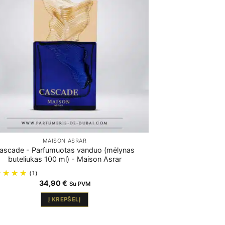
MAISON ASRAR
ascade - Parfumuotas vanduo (mėlynas
buteliukas 100 ml) - Maison Asrar
(1)
34,90
€
Su PVM
Į KREPŠELĮ