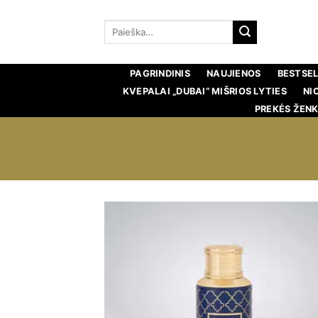
Pereiti
prie
Ieškoti:
turinio
PAGRINDINIS
NAUJIENOS
BESTSEL
KVEPALAI „DUBAI“ MIŠRIOS LYTIES
NI
PREKĖS ŽENK