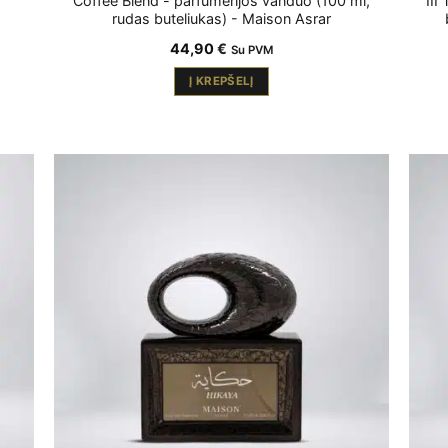
Coffee Blend - parfumerijos vanduo (100 ml,
III
rudas buteliukas) - Maison Asrar
44,90
€
Su PVM
Į KREPŠELĮ