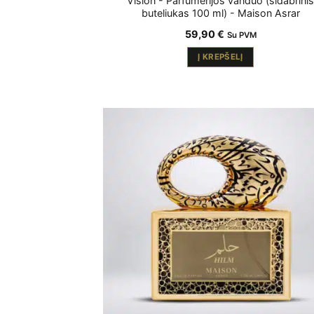
Vision - Parfumerijos vanduo (sidabrinis
buteliukas 100 ml) - Maison Asrar
59,90
€
Su PVM
Į KREPŠELĮ