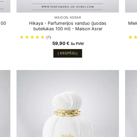
MAISON ASRAR
100
Hikaya - Parfumerijos vanduo (juodas
Miel
buteliukas 100 ml) - Maison Asrar
(1)
59,90
€
Su PVM
Į KREPŠELĮ