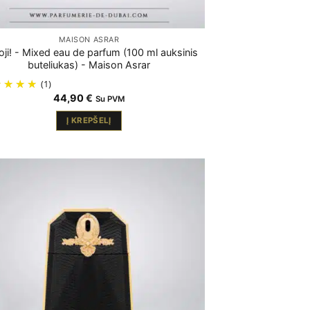
MAISON ASRAR
oji! - Mixed eau de parfum (100 ml auksinis
buteliukas) - Maison Asrar
(1)
44,90
€
Su PVM
Į KREPŠELĮ