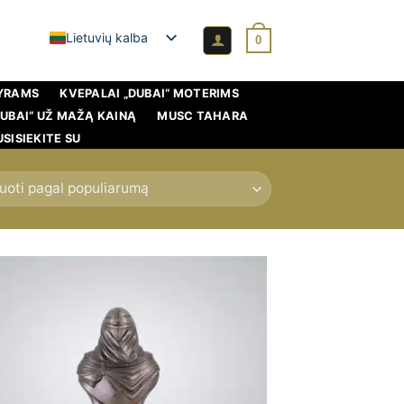
Lietuvių kalba
0
VYRAMS
KVEPALAI „DUBAI“ MOTERIMS
DUBAI“ UŽ MAŽĄ KAINĄ
MUSC TAHARA
USISIEKITE SU