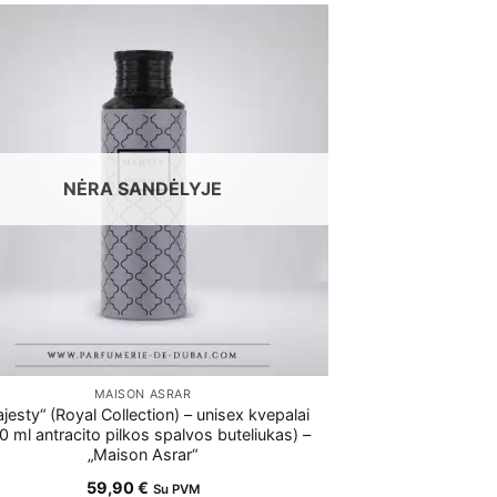
NĖRA SANDĖLYJE
MAISON ASRAR
jesty“ (Royal Collection) – unisex kvepalai
0 ml antracito pilkos spalvos buteliukas) –
„Maison Asrar“
59,90
€
Su PVM