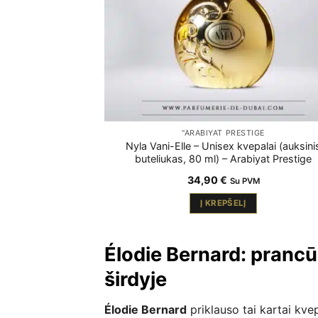
"ARABIYAT PRESTIGE
Nyla Vani-Elle – Unisex kvepalai (auksini
buteliukas, 80 ml) – Arabiyat Prestige
34,90
€
Su PVM
Į KREPŠELĮ
Élodie Bernard: prancū
širdyje
Élodie Bernard
priklauso tai kartai kve