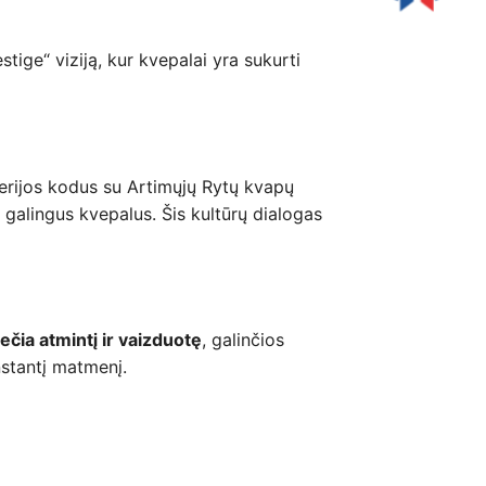
tige“ viziją, kur kvepalai yra sukurti
merijos kodus su Artimųjų Rytų kvapų
galingus kvepalus. Šis kultūrų dialogas
iečia atmintį ir vaizduotę
, galinčios
nstantį matmenį.