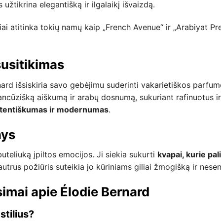
 užtikrina elegantišką ir ilgalaikį išvaizdą.
ai atitinka tokių namų kaip „French Avenue“ ir „Arabiyat Pres
susitikimas
nard išsiskiria savo gebėjimu suderinti vakarietiškos parfu
ncūzišką aiškumą ir arabų dosnumą, sukuriant rafinuotus ir 
tentiškumas ir modernumas
.
nys
teliuką įpiltos emocijos. Ji siekia sukurti
kvapai, kurie pal
autrus požiūris suteikia jo kūriniams giliai žmogišką ir nese
imai apie Élodie Bernard
stilius?