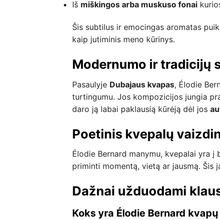
Iš
miškingos arba muskuso fonai
kurios
Šis subtilus ir emocingas aromatas puiki
kaip jutiminis meno kūrinys.
Modernumo ir tradicijų 
Pasaulyje
Dubajaus kvapas
, Élodie Ber
turtingumu. Jos kompozicijos jungia pra
daro ją labai paklausią kūrėją dėl jos
au
Poetinis kvepalų vaizdi
Élodie Bernard manymu, kvepalai yra į bu
priminti momentą, vietą ar jausmą. Šis j
Dažnai užduodami klaus
Koks yra Élodie Bernard kvapų 