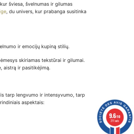
 kur šviesa, švelnumas ir gilumas
ige
, du univers, kur prabanga susitinka
elnumo ir emocijų kupiną stilių.
ėmesys skiriamas tekstūrai ir gilumai.
aistrą ir pasitikėjimą.
ais tarp lengvumo ir intensyvumo, tarp
indiniais aspektais:
9.6
/10
211 avis