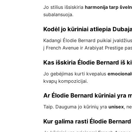
Jo stilius išsiskiria
harmonija tarp švel
subalansuoja.
Kodėl jo kūriniai atliepia Duba
Kadangi Élodie Bernard puikiai įvaldži
į French Avenue ir Arabiyat Prestige pas
Kas išskiria Élodie Bernard iš k
Jo gebėjimas kurti kvepalus
emocionalū
kvapų kompozicijai.
Ar Élodie Bernard kūriniai yra 
Taip. Dauguma jo kūrinių yra
unisex
, n
Kur galima rasti Élodie Bernar