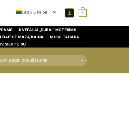
Lietuvių kalba
0
VYRAMS
KVEPALAI „DUBAI“ MOTERIMS
DUBAI“ UŽ MAŽĄ KAINĄ
MUSC TAHARA
USISIEKITE SU