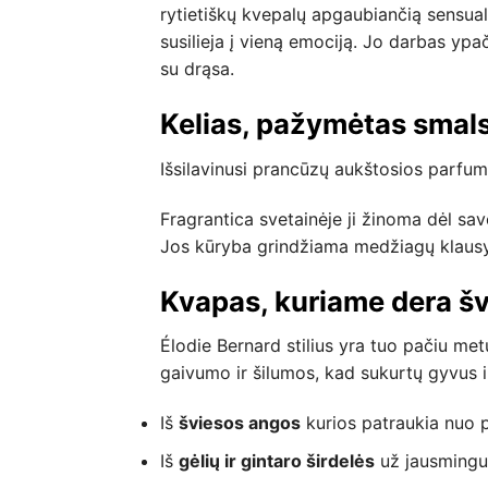
rytietiškų kvepalų apgaubiančią sensualu
susilieja į vieną emociją. Jo darbas ypa
su drąsa.
Kelias, pažymėtas smal
Išsilavinusi prancūzų aukštosios parfume
Fragrantica svetainėje ji žinoma dėl sav
Jos kūryba grindžiama medžiagų klausymu
Kvapas, kuriame dera š
Élodie Bernard stilius yra tuo pačiu me
gaivumo ir šilumos, kad sukurtų gyvus ir
Iš
šviesos angos
kurios patraukia nuo p
Iš
gėlių ir gintaro širdelės
už jausmingum