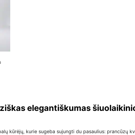
s
ziškas elegantiškumas šiuolaikinio
palų kūrėjų, kurie sugeba sujungti du pasaulius: prancūzų k