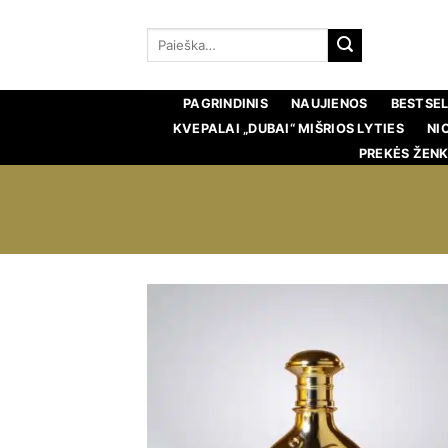
Pereiti
prie
Ieškoti:
turinio
PAGRINDINIS
NAUJIENOS
BESTSEL
KVEPALAI „DUBAI“ MIŠRIOS LYTIES
NI
PREKĖS ŽENK