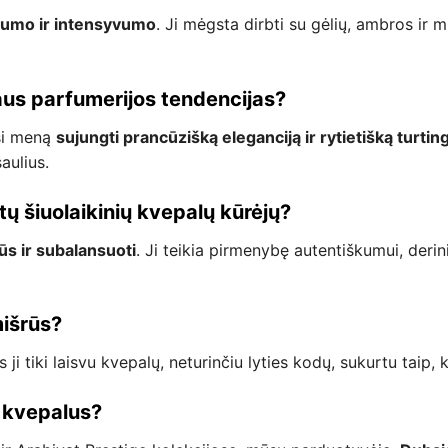
numo ir intensyvumo
. Ji mėgsta dirbti su gėlių, ambros ir m
jaus parfumerijos tendencijas?
usi meną
sujungti prancūzišką eleganciją ir rytietišką turti
aulius.
itų šiuolaikinių kvepalų kūrėjų?
s ir subalansuoti
. Ji teikia pirmenybę autentiškumui, derini
mišrūs?
es ji tiki laisvu kvepalų, neturinčiu lyties kodų, sukurtu taip
d kvepalus?