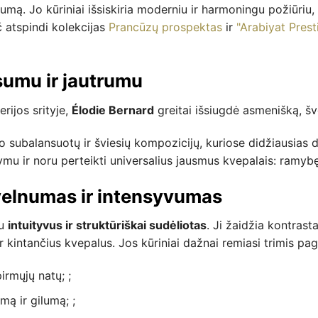
mą. Jo kūriniai išsiskiria moderniu ir harmoningu požiūriu,
č atspindi kolekcijas
Prancūzų prospektas
ir
"Arabiyat Prest
sumu ir jautrumu
rijos srityje,
Élodie Bernard
greitai išsiugdė asmenišką, šv
o subalansuotų ir šviesių kompozicijų, kuriose didžiausias d
 ir noru perteikti universalius jausmus kvepalais: ramybę, 
velnumas ir intensyvumas
tu
intuityvus ir struktūriškai sudėliotas
. Ji žaidžia kontrast
 kintančius kvepalus. Jos kūriniai dažnai remiasi trimis pagr
irmųjų natų; ;
ą ir gilumą; ;