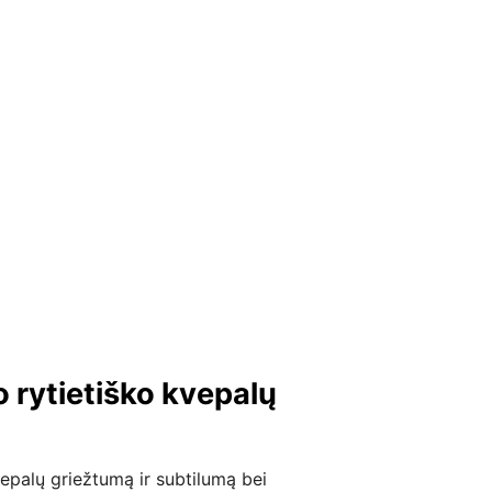
 rytietiško kvepalų
vepalų griežtumą ir subtilumą bei