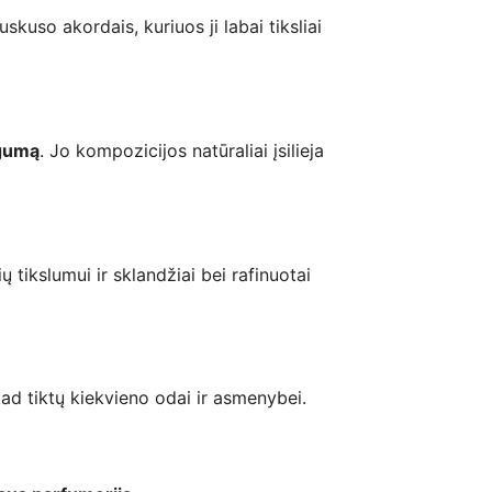
uskuso akordais, kuriuos ji labai tiksliai
ngumą
. Jo kompozicijos natūraliai įsilieja
ų tikslumui ir sklandžiai bei rafinuotai
, kad tiktų kiekvieno odai ir asmenybei.