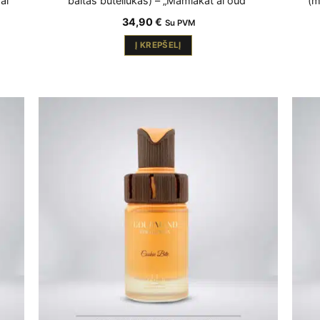
al
baltas buteliukas) – „Mamlakat al oud“
(m
34,90
€
Su PVM
Į KREPŠELĮ