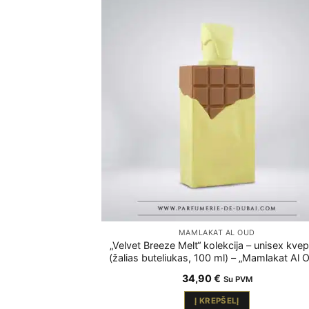
MAMLAKAT AL OUD
„Velvet Breeze Melt“ kolekcija – unisex kvep
(žalias buteliukas, 100 ml) – „Mamlakat Al 
34,90
€
Su PVM
Į KREPŠELĮ