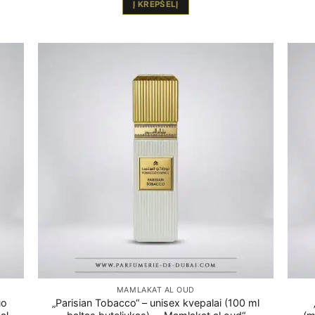
Į KREPŠELĮ
MAMLAKAT AL OUD
uo
„Parisian Tobacco“ – unisex kvepalai (100 ml