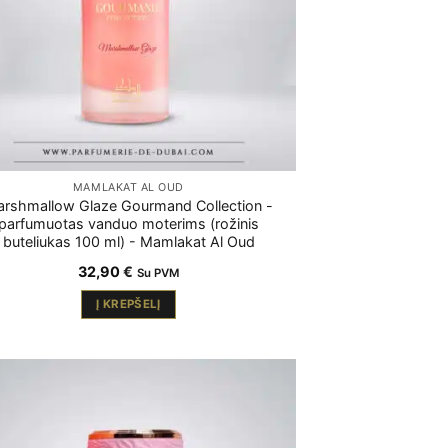
MAMLAKAT AL OUD
rshmallow Glaze Gourmand Collection -
parfumuotas vanduo moterims (rožinis
buteliukas 100 ml) - Mamlakat Al Oud
32,90
€
Su PVM
Į KREPŠELĮ