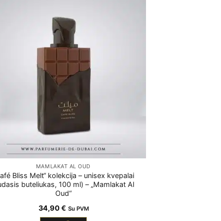
MAMLAKAT AL OUD
afé Bliss Melt“ kolekcija – unisex kvepalai
udasis buteliukas, 100 ml) – „Mamlakat Al
Oud“
34,90
€
Su PVM