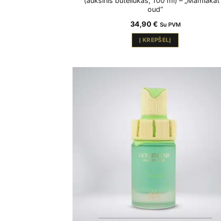
(auksinis buteliukas, 100 ml) – „Mamlakat 
oud“
34,90
€
Su PVM
Į KREPŠELĮ