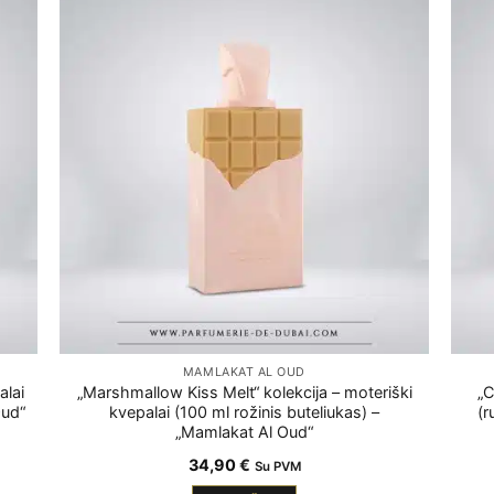
MAMLAKAT AL OUD
alai
„Marshmallow Kiss Melt“ kolekcija – moteriški
„C
Oud“
kvepalai (100 ml rožinis buteliukas) –
(r
„Mamlakat Al Oud“
34,90
€
Su PVM