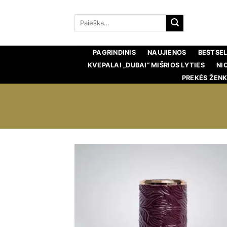
Pereiti
prie
Ieškoti:
turinio
PAGRINDINIS
NAUJIENOS
BESTSEL
KVEPALAI „DUBAI“ MIŠRIOS LYTIES
NI
PREKĖS ŽENK