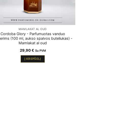
MAMLAKAT AL OUD
Cordoba Glory - Parfumuotas vanduo
erims (100 ml, aukso spalvos buteliukas) -
Mamlakat al oud
29,90
€
Su PVM
Į KREPŠELĮ