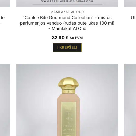
MAMLAKAT AL OUD
 de
"Cookie Bite Gourmand Collection" - mišrus
Uf
-
parfumerijos vanduo (rudas buteliukas 100 ml)
- Mamlakat Al Oud
32,90
€
Su PVM
Į KREPŠELĮ