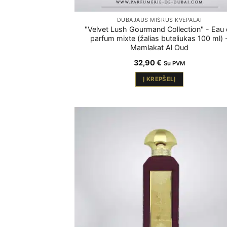
DUBAJAUS MIŠRŪS KVEPALAI
"Velvet Lush Gourmand Collection" - Eau
parfum mixte (žalias buteliukas 100 ml) 
Mamlakat Al Oud
32,90
€
Su PVM
Į KREPŠELĮ