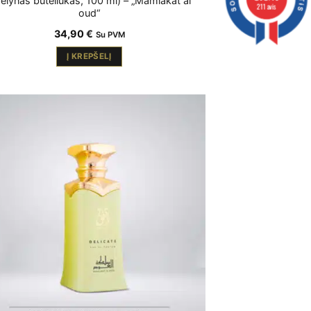
ėlynas buteliukas, 100 ml) – „Mamlakat al
211 avis
oud“
34,90
€
Su PVM
Į KREPŠELĮ