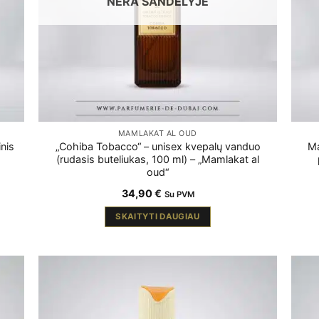
NĖRA SANDĖLYJE
MAMLAKAT AL OUD
nis
„Cohiba Tobacco“ – unisex kvepalų vanduo
Ma
(rudasis buteliukas, 100 ml) – „Mamlakat al
oud“
34,90
€
Su PVM
SKAITYTI DAUGIAU