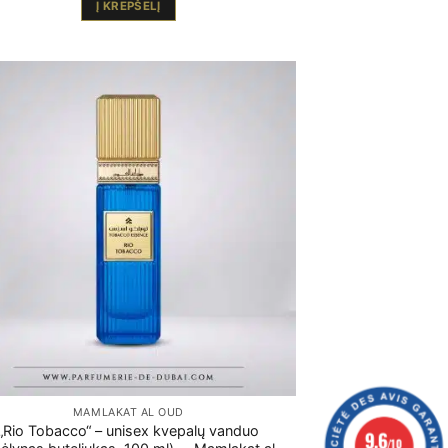
Į KREPŠELĮ
MAMLAKAT AL OUD
„Rio Tobacco“ – unisex kvepalų vanduo
9.6
/10