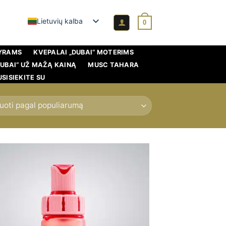
Lietuvių kalba
0
VYRAMS
KVEPALAI „DUBAI“ MOTERIMS
DUBAI“ UŽ MAŽĄ KAINĄ
MUSC TAHARA
USISIEKITE SU