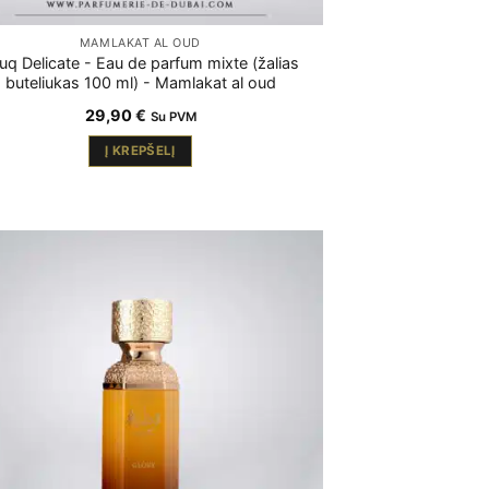
MAMLAKAT AL OUD
uq Delicate - Eau de parfum mixte (žalias
buteliukas 100 ml) - Mamlakat al oud
29,90
€
Su PVM
Į KREPŠELĮ