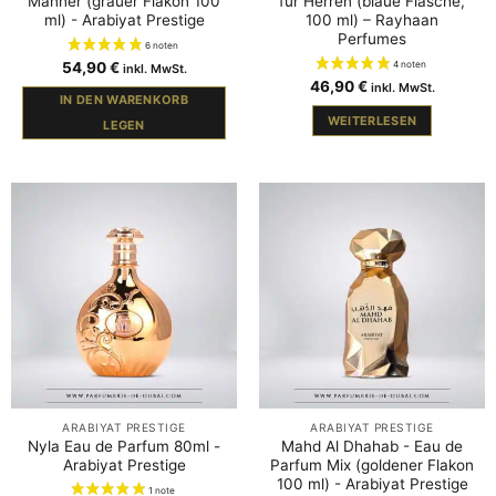
Männer (grauer Flakon 100
für Herren (blaue Flasche,
ml) - Arabiyat Prestige
100 ml) – Rayhaan
Perfumes
54,90
€
inkl. MwSt.
46,90
€
inkl. MwSt.
IN DEN WARENKORB
WEITERLESEN
LEGEN
ARABIYAT PRESTIGE
ARABIYAT PRESTIGE
Nyla Eau de Parfum 80ml -
Mahd Al Dhahab - Eau de
Arabiyat Prestige
Parfum Mix (goldener Flakon
100 ml) - Arabiyat Prestige