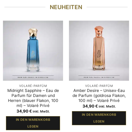
NEUHEITEN
VOLARÉ-PARFÜM
VOLARÉ-PARFÜM
Midnight Sapphire – Eau de
Amber Desire – Unisex-Eau
Parfum für Damen und
de Parfum (goldrosa Flakon,
Herren (blauer Flakon, 100
100 ml) – Volaré Privé
ml) – Volaré Privé
34,90
€
inkl. MwSt.
34,90
€
inkl. MwSt.
IN DEN WARENKORB
IN DEN WARENKORB
LEGEN
LEGEN