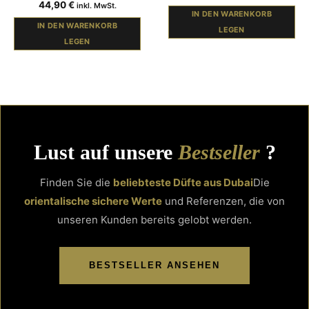
44,90
€
inkl. MwSt.
IN DEN WARENKORB
IN DEN WARENKORB
LEGEN
LEGEN
Lust auf unsere
Bestseller
?
Finden Sie die
beliebteste Düfte aus Dubai
Die
orientalische sichere Werte
und Referenzen, die von
unseren Kunden bereits gelobt werden.
BESTSELLER ANSEHEN