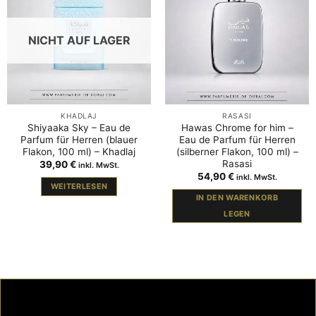
NICHT AUF LAGER
KHADLAJ
RASASI
Shiyaaka Sky – Eau de
Hawas Chrome for him –
Parfum für Herren (blauer
Eau de Parfum für Herren
Flakon, 100 ml) – Khadlaj
(silberner Flakon, 100 ml) –
Rasasi
39,90
€
inkl. MwSt.
54,90
€
inkl. MwSt.
WEITERLESEN
IN DEN WARENKORB
LEGEN