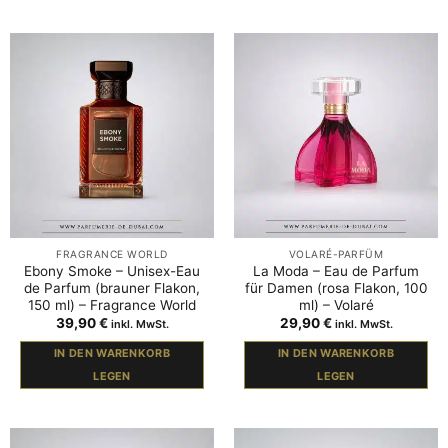
FRAGRANCE WORLD
VOLARÉ-PARFÜM
Ebony Smoke – Unisex-Eau
La Moda – Eau de Parfum
de Parfum (brauner Flakon,
für Damen (rosa Flakon, 100
150 ml) – Fragrance World
ml) – Volaré
39,90
€
29,90
€
inkl. MwSt.
inkl. MwSt.
IN DEN WARENKORB
IN DEN WARENKORB
LEGEN
LEGEN