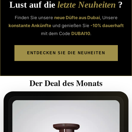
Lust auf die
letzte Neuheiten
?
Finden Sie unsere
neue Düfte aus Dubai
, Unsere
konstante Ankünfte
und genießen Sie
-10% dauerhaft
mit dem Code
DUBAI10
.
ENTDECKEN SIE DIE NEUHEITEN
Der Deal des Monats