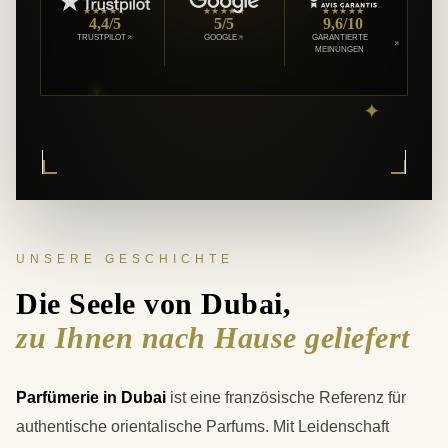
★★★★☆
★★★★★
★★★★★
4,4/5
5/5
9,6/10
TRUSTPILOT
GOOGLE
GARANTIERTE
MEINUNGEN
✦
✦
UNSERE GESCHICHTE
Die Seele von Dubai,
zu Ihnen nach Hause geliefert
Parfümerie in Dubai
ist eine französische Referenz für
authentische orientalische Parfums. Mit Leidenschaft