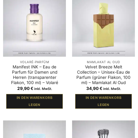
VOLARÉ-PARFÜM
MAMLAKAT AL OUD
Manifest INK – Eau de
Velvet Breeze Melt
Parfum für Damen und
Collection – Unisex-Eau de
Herren (transparenter
Parfum (grüner Flakon, 100
Flakon, 100 ml) – Volaré
ml) – Mamlakat Al Oud
29,90
€
34,90
€
inkl. MwSt.
inkl. MwSt.
IN DEN WARENKORB
IN DEN WARENKORB
LEGEN
LEGEN