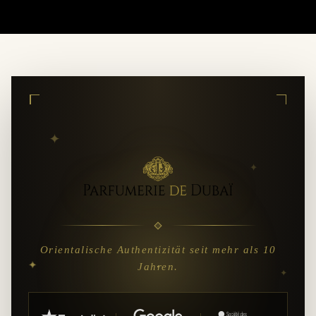
✦
✦
Orientalische Authentizität seit mehr als 10
✦
Jahren.
✦