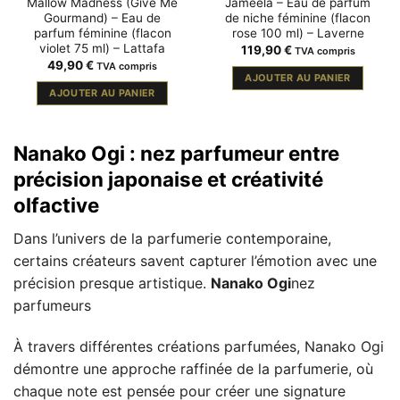
Mallow Madness (Give Me
Jameela – Eau de parfum
Gourmand) – Eau de
de niche féminine (flacon
parfum féminine (flacon
rose 100 ml) – Laverne
violet 75 ml) – Lattafa
119,90
€
TVA compris
49,90
€
TVA compris
AJOUTER AU PANIER
AJOUTER AU PANIER
Nanako Ogi : nez parfumeur entre
précision japonaise et créativité
olfactive
Dans l’univers de la parfumerie contemporaine,
certains créateurs savent capturer l’émotion avec une
précision presque artistique.
Nanako Ogi
nez
parfumeurs
À travers différentes créations parfumées, Nanako Ogi
démontre une approche raffinée de la parfumerie, où
chaque note est pensée pour créer une signature