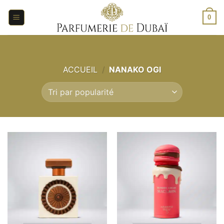
Aller
au
0
contenu
ACCUEIL
/
NANAKO OGI