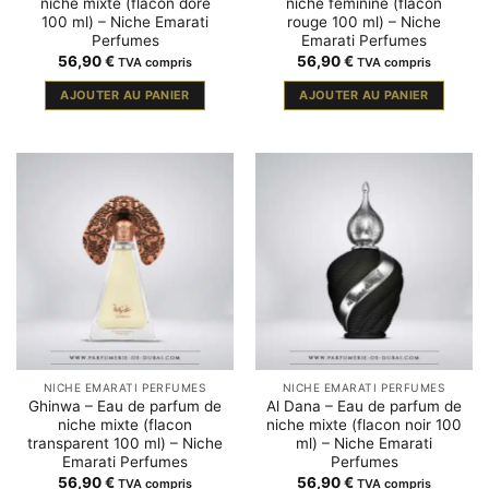
niche mixte (flacon doré
niche féminine (flacon
100 ml) – Niche Emarati
rouge 100 ml) – Niche
Perfumes
Emarati Perfumes
56,90
€
56,90
€
TVA compris
TVA compris
AJOUTER AU PANIER
AJOUTER AU PANIER
NICHE EMARATI PERFUMES
NICHE EMARATI PERFUMES
Ghinwa – Eau de parfum de
Al Dana – Eau de parfum de
niche mixte (flacon
niche mixte (flacon noir 100
transparent 100 ml) – Niche
ml) – Niche Emarati
Emarati Perfumes
Perfumes
56,90
€
56,90
€
TVA compris
TVA compris