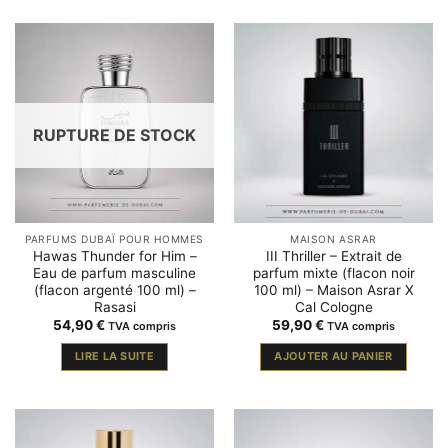
RUPTURE DE STOCK
PARFUMS DUBAÏ POUR HOMMES
MAISON ASRAR
Hawas Thunder for Him –
III Thriller – Extrait de
Eau de parfum masculine
parfum mixte (flacon noir
(flacon argenté 100 ml) –
100 ml) – Maison Asrar X
Rasasi
Cal Cologne
54,90
€
59,90
€
TVA compris
TVA compris
LIRE LA SUITE
AJOUTER AU PANIER