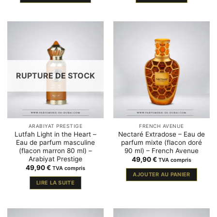
RUPTURE DE STOCK
ARABIYAT PRESTIGE
FRENCH AVENUE
Lutfah Light in the Heart –
Nectaré Extradose – Eau de
Eau de parfum masculine
parfum mixte (flacon doré
(flacon marron 80 ml) –
90 ml) – French Avenue
Arabiyat Prestige
49,90
€
TVA compris
49,90
€
TVA compris
AJOUTER AU PANIER
LIRE LA SUITE