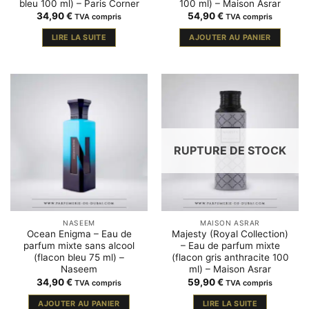
bleu 100 ml) – Paris Corner
100 ml) – Maison Asrar
34,90
€
54,90
€
TVA compris
TVA compris
LIRE LA SUITE
AJOUTER AU PANIER
RUPTURE DE STOCK
NASEEM
MAISON ASRAR
Ocean Enigma – Eau de
Majesty (Royal Collection)
parfum mixte sans alcool
– Eau de parfum mixte
(flacon bleu 75 ml) –
(flacon gris anthracite 100
Naseem
ml) – Maison Asrar
34,90
€
59,90
€
TVA compris
TVA compris
AJOUTER AU PANIER
LIRE LA SUITE