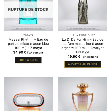
RUPTURE DE STOCK
ZIMAYA
JULIA RODRIGUEZ
Mazaaj Rhythm – Eau de
La Di Da For Him – Eau de
parfum mixte (flacon bleu
parfum masculine (flacon
100 ml) – Zimaya
argenté 100 ml) – Arabiyat
Prestige
34,90
€
TVA compris
49,90
€
TVA compris
LIRE LA SUITE
AJOUTER AU PANIER