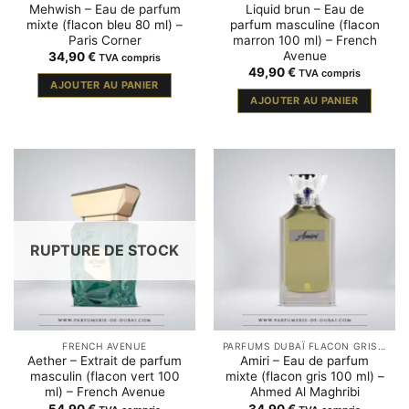
Mehwish – Eau de parfum
Liquid brun – Eau de
mixte (flacon bleu 80 ml) –
parfum masculine (flacon
Paris Corner
marron 100 ml) – French
Avenue
34,90
€
TVA compris
49,90
€
TVA compris
AJOUTER AU PANIER
AJOUTER AU PANIER
RUPTURE DE STOCK
FRENCH AVENUE
PARFUMS DUBAÏ FLACON GRIS ARGENTÉ
Aether – Extrait de parfum
Amiri – Eau de parfum
masculin (flacon vert 100
mixte (flacon gris 100 ml) –
ml) – French Avenue
Ahmed Al Maghribi
54,90
€
34,90
€