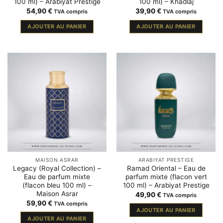
100 ml) – Arabiyat Prestige
100 ml) – Khadlaj
54,90
€
39,90
€
TVA compris
TVA compris
AJOUTER AU PANIER
AJOUTER AU PANIER
MAISON ASRAR
ARABIYAT PRESTIGE
Legacy (Royal Collection) –
Ramad Oriental – Eau de
Eau de parfum mixte
parfum mixte (flacon vert
(flacon bleu 100 ml) –
100 ml) – Arabiyat Prestige
Maison Asrar
49,90
€
TVA compris
59,90
€
TVA compris
AJOUTER AU PANIER
AJOUTER AU PANIER