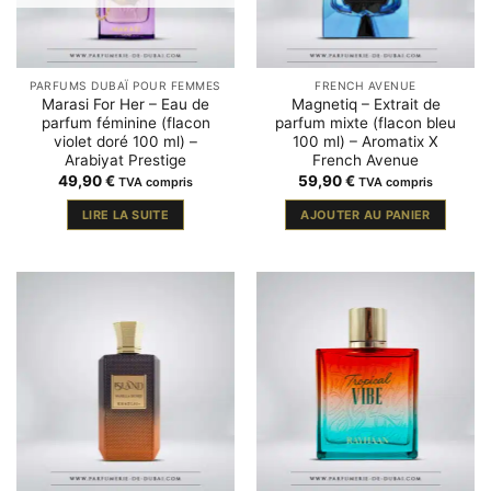
PARFUMS DUBAÏ POUR FEMMES
FRENCH AVENUE
Marasi For Her – Eau de
Magnetiq – Extrait de
parfum féminine (flacon
parfum mixte (flacon bleu
violet doré 100 ml) –
100 ml) – Aromatix X
Arabiyat Prestige
French Avenue
49,90
€
59,90
€
TVA compris
TVA compris
LIRE LA SUITE
AJOUTER AU PANIER