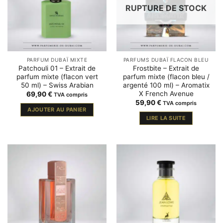
RUPTURE DE STOCK
PARFUM DUBAÏ MIXTE
PARFUMS DUBAÏ FLACON BLEU
Patchouli 01 – Extrait de
Frostbite – Extrait de
parfum mixte (flacon vert
parfum mixte (flacon bleu /
50 ml) – Swiss Arabian
argenté 100 ml) – Aromatix
X French Avenue
69,90
€
TVA compris
59,90
€
TVA compris
AJOUTER AU PANIER
LIRE LA SUITE