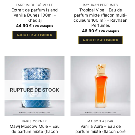
PARFUM DUBAÏ MIXTE
RAYHAAN PERFUMES
Extrait de parfum Island
Tropical Vibe – Eau de
Vanilla Dunes 100ml –
parfum mixte (flacon multi-
Khadlaj
couleurs 100 ml) – Rayhaan
Perfumes
44,90
€
TVA compris
46,90
€
TVA compris
AJOUTER AU PANIER
AJOUTER AU PANIER
RUPTURE DE STOCK
PARIS CORNER
MAISON ASRAR
Mawj Moscow Mule – Eau
Vanilla Aura – Eau de
de parfum mixte (flacon
parfum mixte (flacon doré