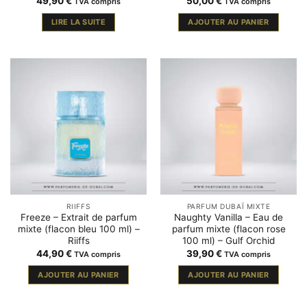
49,90
€
50,00
€
TVA compris
TVA compris
LIRE LA SUITE
AJOUTER AU PANIER
RIIFFS
PARFUM DUBAÏ MIXTE
Freeze – Extrait de parfum
Naughty Vanilla – Eau de
mixte (flacon bleu 100 ml) –
parfum mixte (flacon rose
Riiffs
100 ml) – Gulf Orchid
44,90
€
39,90
€
TVA compris
TVA compris
AJOUTER AU PANIER
AJOUTER AU PANIER