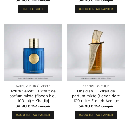
TVA compris
TVA compris
LIRE LA SUITE
AJOUTER AU PANIER
PARFUM DUBAÏ MIXTE
FRENCH AVENUE
Azure Velvet – Extrait de
Obsidian – Extrait de
parfum mixte (flacon bleu
parfum mixte (flacon doré
100 ml) – Khadlaj
100 ml) – French Avenue
34,90
€
54,90
€
TVA compris
TVA compris
AJOUTER AU PANIER
AJOUTER AU PANIER