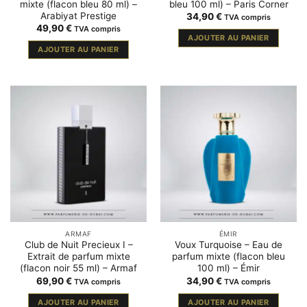
mixte (flacon bleu 80 ml) –
bleu 100 ml) – Paris Corner
Arabiyat Prestige
34,90
€
TVA compris
49,90
€
TVA compris
AJOUTER AU PANIER
AJOUTER AU PANIER
ARMAF
ÉMIR
Club de Nuit Precieux I –
Voux Turquoise – Eau de
Extrait de parfum mixte
parfum mixte (flacon bleu
(flacon noir 55 ml) – Armaf
100 ml) – Émir
69,90
€
34,90
€
TVA compris
TVA compris
AJOUTER AU PANIER
AJOUTER AU PANIER