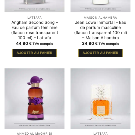
LATTAFA
MAISON ALHAMBRA
Angham Second Song –
Jean Lowe Immortal – Eau
Eau de parfum féminine
de parfum masculine
(flacon rose transparent
(flacon transparent 100 ml)
100 ml) – Lattafa
– Maison Alhambra
44,90
€
34,90
€
TVA compris
TVA compris
AJOUTER AU PANIER
AJOUTER AU PANIER
AHMED AL MAGHRIBI
LATTAFA