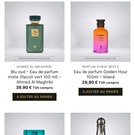
AHMED AL MAGHRIBI
PARFUM DUBAÏ MIXTE
Blu oud – Eau de parfum
Eau de parfum Golden Hour
mixte (flacon vert 100 ml) –
100ml – Volaré
Ahmed Al Maghribi
29,90
€
TVA compris
39,90
€
TVA compris
AJOUTER AU PANIER
AJOUTER AU PANIER