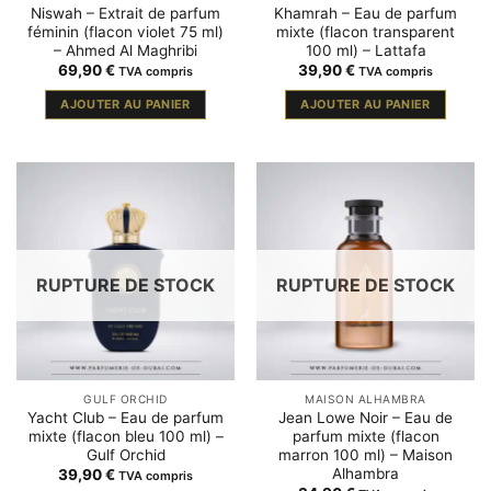
Niswah – Extrait de parfum
Khamrah – Eau de parfum
féminin (flacon violet 75 ml)
mixte (flacon transparent
– Ahmed Al Maghribi
100 ml) – Lattafa
69,90
€
39,90
€
TVA compris
TVA compris
AJOUTER AU PANIER
AJOUTER AU PANIER
RUPTURE DE STOCK
RUPTURE DE STOCK
GULF ORCHID
MAISON ALHAMBRA
Yacht Club – Eau de parfum
Jean Lowe Noir – Eau de
mixte (flacon bleu 100 ml) –
parfum mixte (flacon
Gulf Orchid
marron 100 ml) – Maison
Alhambra
39,90
€
TVA compris