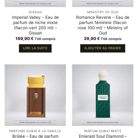
GISSAH
MINISTRY OF OUD
Imperial Valley – Eau de
Romance Reverie – Eau de
parfum de niche mixte
parfum féminine (flacon
(flacon vert 200 ml) –
rose 100 ml) – Ministry of
Gissah
Oud
169,90
€
39,90
€
TVA compris
TVA compris
LIRE LA SUITE
AJOUTER AU PANIER
PARFUMS DUBAÏ À LA VANILLE
PARFUM DUBAÏ MIXTE
Brûlée – Eau de parfum
Emerald Soul Diamond –