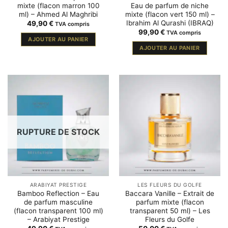
mixte (flacon marron 100
Eau de parfum de niche
ml) – Ahmed Al Maghribi
mixte (flacon vert 150 ml) –
Ibrahim Al Qurashi (IBRAQ)
49,90
€
TVA compris
99,90
€
TVA compris
AJOUTER AU PANIER
AJOUTER AU PANIER
RUPTURE DE STOCK
ARABIYAT PRESTIGE
LES FLEURS DU GOLFE
Bamboo Reflection – Eau
Baccara Vanille – Extrait de
de parfum masculine
parfum mixte (flacon
(flacon transparent 100 ml)
transparent 50 ml) – Les
– Arabiyat Prestige
Fleurs du Golfe