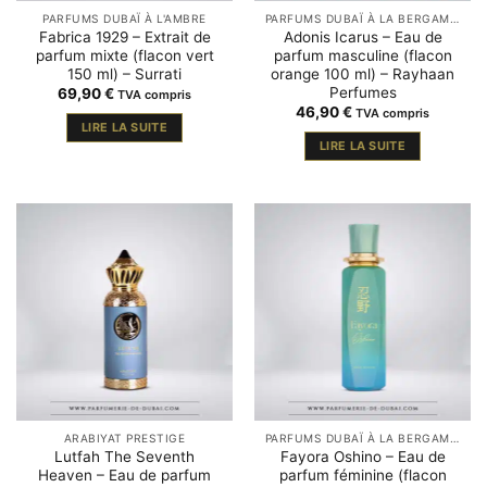
PARFUMS DUBAÏ À L'AMBRE
PARFUMS DUBAÏ À LA BERGAMOTE
Fabrica 1929 – Extrait de
Adonis Icarus – Eau de
parfum mixte (flacon vert
parfum masculine (flacon
150 ml) – Surrati
orange 100 ml) – Rayhaan
Perfumes
69,90
€
TVA compris
46,90
€
TVA compris
LIRE LA SUITE
LIRE LA SUITE
ARABIYAT PRESTIGE
PARFUMS DUBAÏ À LA BERGAMOTE
Lutfah The Seventh
Fayora Oshino – Eau de
Heaven – Eau de parfum
parfum féminine (flacon