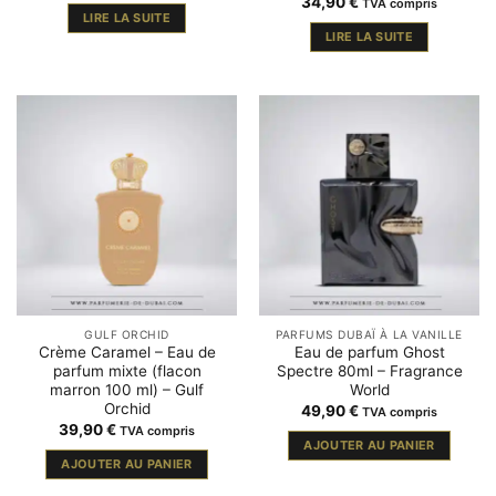
34,90
€
TVA compris
LIRE LA SUITE
LIRE LA SUITE
GULF ORCHID
PARFUMS DUBAÏ À LA VANILLE
Crème Caramel – Eau de
Eau de parfum Ghost
parfum mixte (flacon
Spectre 80ml – Fragrance
marron 100 ml) – Gulf
World
Orchid
49,90
€
TVA compris
39,90
€
TVA compris
AJOUTER AU PANIER
AJOUTER AU PANIER