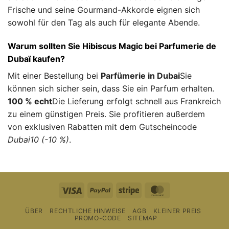
Frische und seine Gourmand-Akkorde eignen sich
sowohl für den Tag als auch für elegante Abende.
Warum sollten Sie Hibiscus Magic bei Parfumerie de
Dubaï kaufen?
Mit einer Bestellung bei
Parfümerie in Dubai
Sie
können sich sicher sein, dass Sie ein Parfum erhalten.
100 % echt
Die Lieferung erfolgt schnell aus Frankreich
zu einem günstigen Preis. Sie profitieren außerdem
von exklusiven Rabatten mit dem Gutscheincode
Dubai10 (-10 %)
.
Visum
PayPal
Streifen
MasterCard
ÜBER
RECHTLICHE HINWEISE
AGB
KLEINER PREIS
PROMO-CODE
SITEMAP