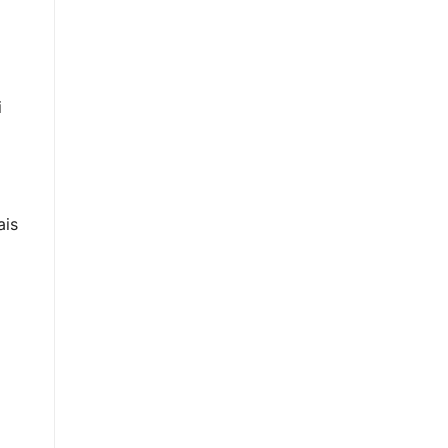
i
ais