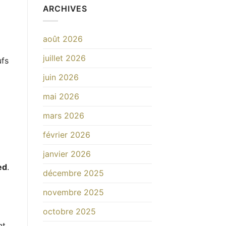
art
ARCHIVES
du
mélange
dans
août 2026
la
parfumerie
juillet 2026
arabe
ufs
juin 2026
mai 2026
mars 2026
février 2026
janvier 2026
ed
.
décembre 2025
novembre 2025
octobre 2025
nt