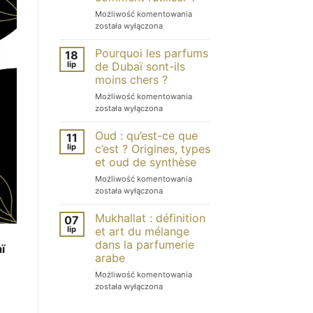
Dubaï
Musc
Możliwość komentowania
:
tahara
została wyłączona
quelles
:
différences
qu’est-
?
Pourquoi les parfums
18
ce
lip
de Dubaï sont-ils
que
moins chers ?
c’est
Pourquoi
Możliwość komentowania
et
les
została wyłączona
comment
parfums
l’utiliser ?
de
Oud : qu’est-ce que
11
Dubaï
lip
c’est ? Origines, types
sont-
et oud de synthèse
ils
Oud
Możliwość komentowania
moins
:
została wyłączona
chers ?
qu’est-
ce
Mukhallat : définition
07
que
lip
et art du mélange
c’est ?
dans la parfumerie
ï
Origines,
arabe
types
et
Mukhallat
Możliwość komentowania
oud
:
została wyłączona
de
définition
synthèse
et