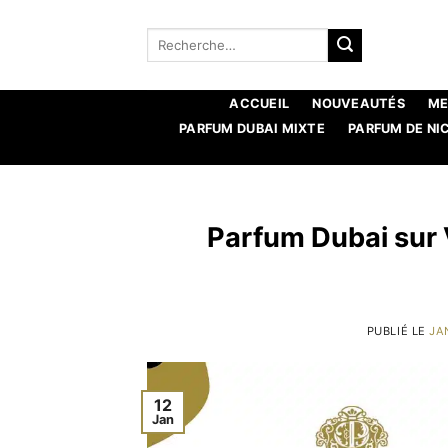
Aller
au
Recherche
pour :
contenu
ACCUEIL
NOUVEAUTÉS
ME
PARFUM DUBAI MIXTE
PARFUM DE NI
Parfum Dubai sur V
PUBLIÉ LE
JA
12
Jan