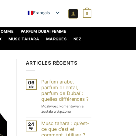
Français
0
 HOMME
PARFUM DUBAI FEMME
X
MUSC TAHARA
MARQUES
NEZ
ARTICLES RÉCENTS
Parfum arabe,
06
sie
parfum oriental,
parfum de Dubaï :
quelles différences ?
Parfum
Możliwość komentowania
arabe,
została wyłączona
parfum
oriental,
Musc tahara : qu’est-
24
parfum
lip
ce que c’est et
de
comment l’utiliser ?