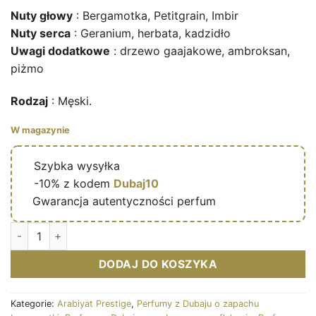
Nuty głowy
: Bergamotka, Petitgrain, Imbir
Nuty serca
: Geranium, herbata, kadzidło
Uwagi dodatkowe
: drzewo gaajakowe, ambroksan,
piżmo
Rodzaj
: Męski.
W magazynie
🔥
Szybka wysyłka
🎁
-10% z kodem
Dubaj10
✅
Gwarancja autentyczności perfum
Ilość Marwa - Eau de parfum masculine (flacon gris 100 ml) - 
DODAJ DO KOSZYKA
Kategorie:
Arabiyat Prestige
,
Perfumy z Dubaju o zapachu