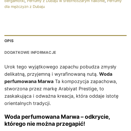
bergamotki
,
Perfumy z Dubaju w srebrnoszarym flakonie
,
Perfumy
dla mężczyzn z Dubaju
OPIS
DODATKOWE INFORMACJE
Urok tego wyjątkowego zapachu pobudza zmysły
delikatną, przyjemną i wyrafinowaną nutą.
Woda
perfumowana Marwa
Ta kompozycja zapachowa,
stworzona przez markę Arabiyat Prestige, to
zaskakująca i odważna kreacja, która oddaje istotę
orientalnych tradycji.
Woda perfumowana Marwa – odkrycie,
którego nie można przegapić!