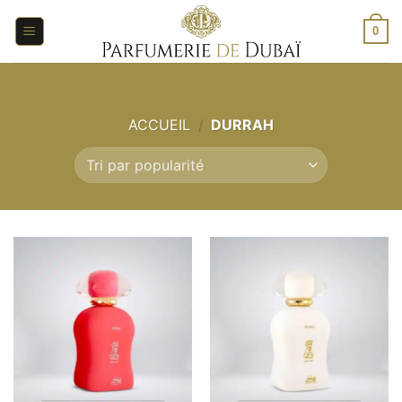
Aller
au
0
contenu
ACCUEIL
/
DURRAH