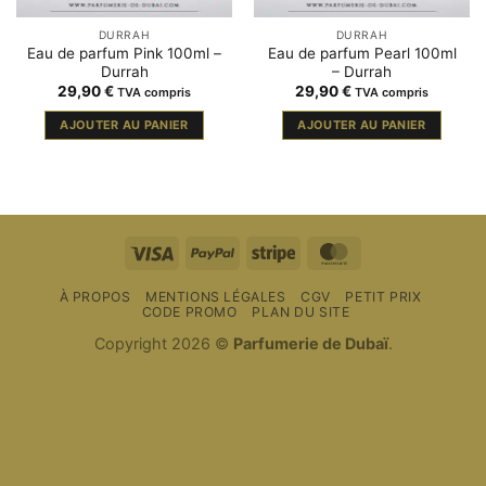
DURRAH
DURRAH
Eau de parfum Pink 100ml –
Eau de parfum Pearl 100ml
Durrah
– Durrah
29,90
€
29,90
€
TVA compris
TVA compris
AJOUTER AU PANIER
AJOUTER AU PANIER
Visa
PayPal
Rayure
MasterCard
À PROPOS
MENTIONS LÉGALES
CGV
PETIT PRIX
CODE PROMO
PLAN DU SITE
Copyright 2026 ©
Parfumerie de Dubaï
.