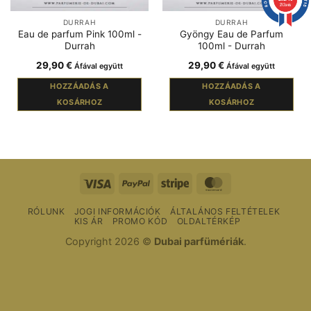
212 avis
DURRAH
DURRAH
Eau de parfum Pink 100ml -
Gyöngy Eau de Parfum
Durrah
100ml - Durrah
29,90
€
29,90
€
Áfával együtt
Áfával együtt
HOZZÁADÁS A
HOZZÁADÁS A
KOSÁRHOZ
KOSÁRHOZ
Vízum
PayPal
Csíkos
MasterCard
RÓLUNK
JOGI INFORMÁCIÓK
ÁLTALÁNOS FELTÉTELEK
KIS ÁR
PROMO KÓD
OLDALTÉRKÉP
Copyright 2026 ©
Dubai parfümériák
.