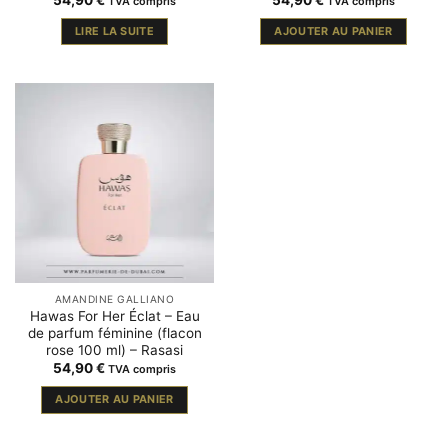
TVA compris
TVA compris
LIRE LA SUITE
AJOUTER AU PANIER
AMANDINE GALLIANO
Hawas For Her Éclat – Eau
de parfum féminine (flacon
rose 100 ml) – Rasasi
54,90
€
TVA compris
AJOUTER AU PANIER