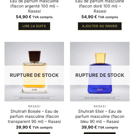
Eau de parfum masculine
Eau de parfum masculine
(flacon argenté 100 ml) –
(flacon doré 100 ml) –
Rasasi
Rasasi
54,90
€
54,90
€
TVA compris
TVA compris
LIRE LA SUITE
AJOUTER AU PANIER
RUPTURE DE STOCK
RUPTURE DE STOCK
RASASI
RASASI
Shuhrah Boisée – Eau de
Shuhrah Elixir – Eau de
parfum masculine (flacon
parfum masculine (flacon
transparent 90 ml) – Rasasi
bleu 90 ml) – Rasasi
39,90
€
39,90
€
TVA compris
TVA compris