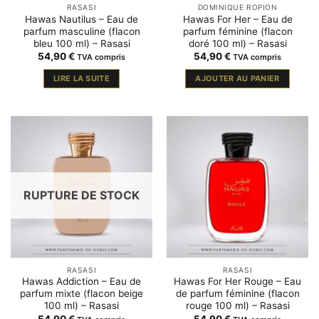
RASASI
DOMINIQUE ROPION
Hawas Nautilus – Eau de
Hawas For Her – Eau de
parfum masculine (flacon
parfum féminine (flacon
bleu 100 ml) – Rasasi
doré 100 ml) – Rasasi
54,90
€
54,90
€
TVA compris
TVA compris
LIRE LA SUITE
AJOUTER AU PANIER
RUPTURE DE STOCK
RASASI
RASASI
Hawas Addiction – Eau de
Hawas For Her Rouge – Eau
parfum mixte (flacon beige
de parfum féminine (flacon
100 ml) – Rasasi
rouge 100 ml) – Rasasi
54,90
€
54,90
€