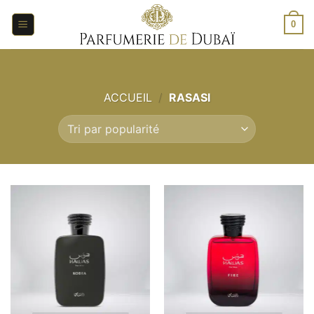
Aller
au
0
contenu
ACCUEIL
/
RASASI