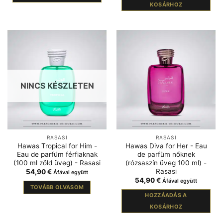
KOSÁRHOZ
NINCS KÉSZLETEN
RASASI
RASASI
Hawas Tropical for Him -
Hawas Diva for Her - Eau
Eau de parfüm férfiaknak
de parfüm nőknek
(100 ml zöld üveg) - Rasasi
(rózsaszín üveg 100 ml) -
Rasasi
54,90
€
Áfával együtt
54,90
€
Áfával együtt
TOVÁBB OLVASOM
HOZZÁADÁS A
KOSÁRHOZ