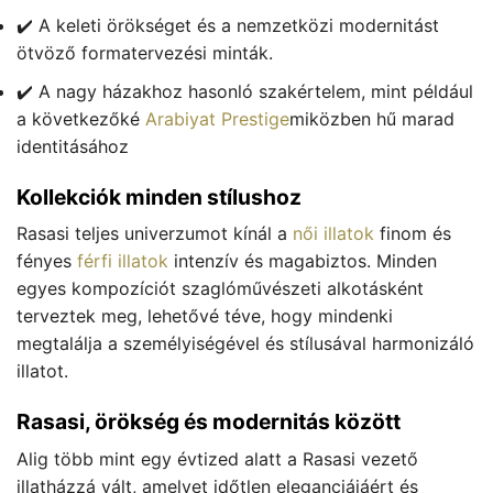
✔️ A keleti örökséget és a nemzetközi modernitást
ötvöző formatervezési minták.
✔️ A nagy házakhoz hasonló szakértelem, mint például
a következőké
Arabiyat Prestige
miközben hű marad
identitásához
Kollekciók minden stílushoz
Rasasi teljes univerzumot kínál a
női illatok
finom és
fényes
férfi illatok
intenzív és magabiztos. Minden
egyes kompozíciót szaglóművészeti alkotásként
terveztek meg, lehetővé téve, hogy mindenki
megtalálja a személyiségével és stílusával harmonizáló
illatot.
Rasasi, örökség és modernitás között
Alig több mint egy évtized alatt a Rasasi vezető
illatházzá vált, amelyet időtlen eleganciájáért és