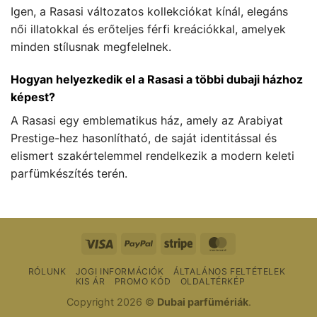
Igen, a Rasasi változatos kollekciókat kínál, elegáns
női illatokkal és erőteljes férfi kreációkkal, amelyek
minden stílusnak megfelelnek.
Hogyan helyezkedik el a Rasasi a többi dubaji házhoz
képest?
A Rasasi egy emblematikus ház, amely az Arabiyat
Prestige-hez hasonlítható, de saját identitással és
elismert szakértelemmel rendelkezik a modern keleti
parfümkészítés terén.
Vízum
PayPal
Csíkos
MasterCard
RÓLUNK
JOGI INFORMÁCIÓK
ÁLTALÁNOS FELTÉTELEK
KIS ÁR
PROMO KÓD
OLDALTÉRKÉP
Copyright 2026 ©
Dubai parfümériák
.