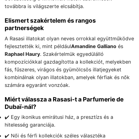
továbbra is világszerte elcsábítja.
Elismert szakértelem és rangos
partnerségek
A Rasasi illatokat olyan neves orrokkal együttműködve
fejlesztették ki, mint például
Amandine Galliano
és
Raphael Haury
. Szakértelmük egyedülálló
kompozíciókkal gazdagította a kollekciót, melyekben
fás, fűszeres, virágos és gyümölcsös illatjegyeket
kombinálnak olyan illatokban, amelyek férfiak és nők
számára egyaránt vonzóak.
Miért válassza a Rasasi-t a Parfumerie de
Dubaï-nál?
✔️ Egy ikonikus emirátusi ház, a presztízs és a
hitelesség garanciája.
✔️ Női és férfi kollekciók széles választéka