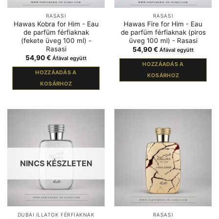
RASASI
RASASI
Hawas Kobra for Him - Eau
Hawas Fire for Him - Eau
de parfüm férfiaknak
de parfüm férfiaknak (piros
(fekete üveg 100 ml) -
üveg 100 ml) - Rasasi
Rasasi
54,90
€
Áfával együtt
54,90
€
Áfával együtt
HOZZÁADÁS A
HOZZÁADÁS A
KOSÁRHOZ
KOSÁRHOZ
NINCS KÉSZLETEN
DUBAI ILLATOK FÉRFIAKNAK
RASASI