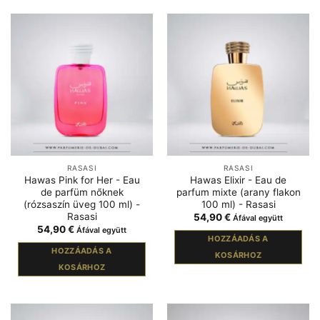
RASASI
RASASI
Hawas Pink for Her - Eau
Hawas Elixir - Eau de
de parfüm nőknek
parfum mixte (arany flakon
(rózsaszín üveg 100 ml) -
100 ml) - Rasasi
Rasasi
54,90
€
Áfával együtt
54,90
€
Áfával együtt
HOZZÁADÁS A
HOZZÁADÁS A
KOSÁRHOZ
KOSÁRHOZ