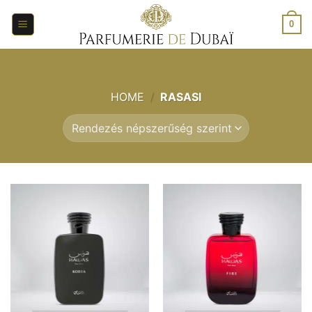
Ugrás
a
0
tartalomra
HOME
/
RASASI