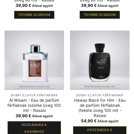
39,90
€
39,90
€
Áfával együtt
Áfával együtt
TOVÁBB OLVASOM
TOVÁBB OLVASOM
DUBAI ILLATOK FÉRFIAKNAK
DUBAI ILLATOK FÉRFIAKNAK
Al Wisam - Eau de parfüm
Hawas Black for Him - Eau
férfiaknak (szürke üveg 100
de parfüm férfiaknak
ml) - Rasasi
(fekete üveg 100 ml) -
Rasasi
39,90
€
Áfával együtt
54,90
€
Áfával együtt
HOZZÁADÁS A
HOZZÁADÁS A
KOSÁRHOZ