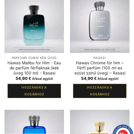
PARFUMS DUBAÏ KÉK ÜVEG
RASASI
Hawas Malibu for Him - Eau
Hawas Chrome for him –
de parfüm férfiaknak (kék
Férfi parfüm (100 ml-es
üveg 100 ml) - Rasasi
ezüst színű üveg) – Rasasi
54,90
€
54,90
€
Áfával együtt
Áfával együtt
HOZZÁADÁS A
HOZZÁADÁS A
KOSÁRHOZ
KOSÁRHOZ
9.6