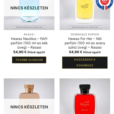
/10
210 avis
NINCS KÉSZLETEN
RASASI
DOMINIQUE ROPION
Hawas Nautilus – Férfi
Hawas For Her – Női
parfüm (100 ml-es kék
parfüm (100 ml-es arany
üveg) – Rasasi
színű üveg) – Rasasi
54,90
€
54,90
€
Áfával együtt
Áfával együtt
HOZZÁADÁS A
TOVÁBB OLVASOM
KOSÁRHOZ
NINCS KÉSZLETEN