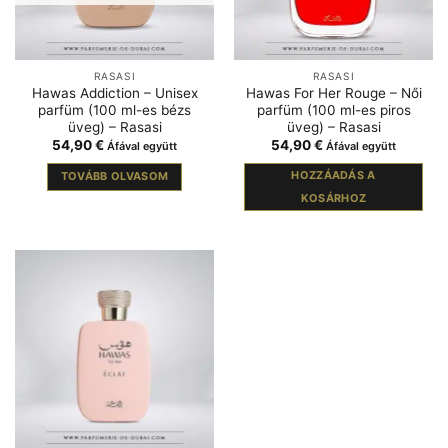
RASASI
RASASI
Hawas Addiction – Unisex
Hawas For Her Rouge – Női
parfüm (100 ml-es bézs
parfüm (100 ml-es piros
üveg) – Rasasi
üveg) – Rasasi
54,90
€
54,90
€
Áfával együtt
Áfával együtt
HOZZÁADÁS A
TOVÁBB OLVASOM
KOSÁRHOZ