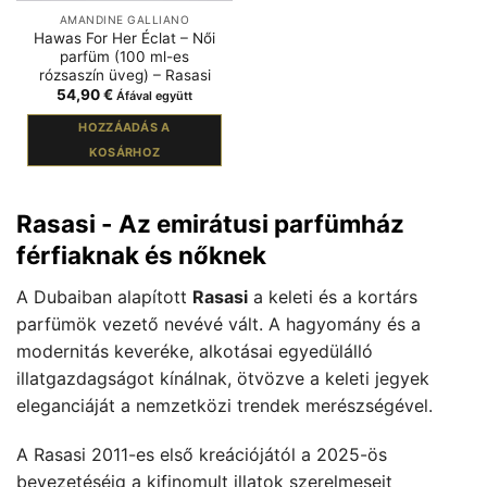
AMANDINE GALLIANO
Hawas For Her Éclat – Női
parfüm (100 ml-es
rózsaszín üveg) – Rasasi
54,90
€
Áfával együtt
HOZZÁADÁS A
KOSÁRHOZ
Rasasi - Az emirátusi parfümház
férfiaknak és nőknek
A Dubaiban alapított
Rasasi
a keleti és a kortárs
parfümök vezető nevévé vált. A hagyomány és a
modernitás keveréke, alkotásai egyedülálló
illatgazdagságot kínálnak, ötvözve a keleti jegyek
eleganciáját a nemzetközi trendek merészségével.
A Rasasi 2011-es első kreációjától a 2025-ös
bevezetéséig a kifinomult illatok szerelmeseit