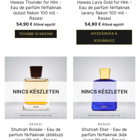
Hawas Thunder for Him -
Hawas Lava Gold for Him -
Eau de parfüm férfiaknak
Eau de parfüm férfiaknak
(ezüst flakon 100 ml) -
(arany flakon 100 ml) -
Rasasi
Rasasi
54,90
€
54,90
€
Áfával együtt
Áfával együtt
HOZZÁADÁS A
TOVÁBB OLVASOM
KOSÁRHOZ
NINCS KÉSZLETEN
NINCS KÉSZLETEN
RASASI
RASASI
Shuhrah Boisée - Eau de
Shuhrah Elixir - Eau de
parfum férfiaknak (átlátszó
parfüm férfiaknak (kék
üveg 90 ml) - Rasasi
üveg 90 ml) - Rasasi