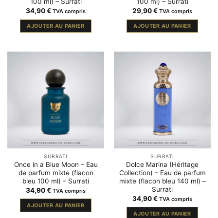
100 ml) – Surrati
100 ml) – Surrati
34,90
€
29,90
€
TVA compris
TVA compris
AJOUTER AU PANIER
AJOUTER AU PANIER
SURRATI
SURRATI
Once in a Blue Moon – Eau
Dolce Marina (Héritage
de parfum mixte (flacon
Collection) – Eau de parfum
bleu 100 ml) – Surrati
mixte (flacon bleu 140 ml) –
Surrati
34,90
€
TVA compris
34,90
€
TVA compris
AJOUTER AU PANIER
AJOUTER AU PANIER