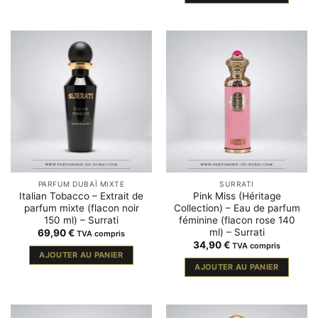
PARFUM DUBAÏ MIXTE
SURRATI
Italian Tobacco – Extrait de
Pink Miss (Héritage
parfum mixte (flacon noir
Collection) – Eau de parfum
150 ml) – Surrati
féminine (flacon rose 140
ml) – Surrati
69,90
€
TVA compris
34,90
€
TVA compris
AJOUTER AU PANIER
AJOUTER AU PANIER