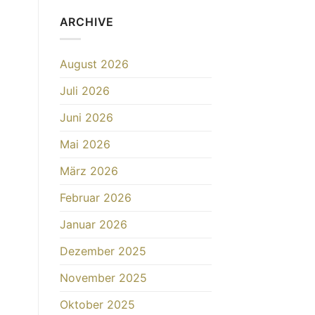
Definition
und
ARCHIVE
die
Kunst
der
August 2026
Mischung
in
Juli 2026
der
arabischen
Parfümerie
Juni 2026
Mai 2026
März 2026
Februar 2026
Januar 2026
Dezember 2025
November 2025
Oktober 2025