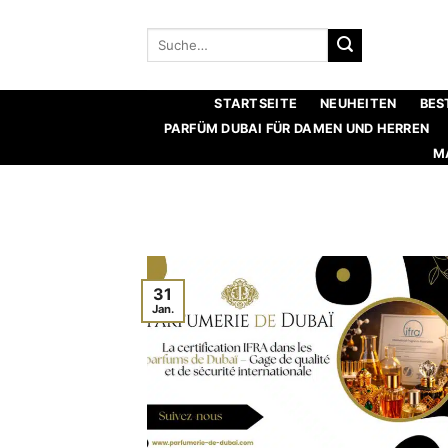
Zum
Inhalt
Suche
nach:
springen
STARTSEITE
NEUHEITEN
BES
PARFÜM DUBAI FÜR DAMEN UND HERREN
M
31
Jan.