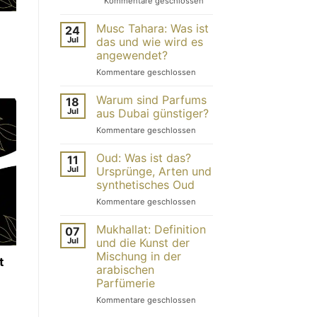
Kommentare geschlossen
arabische
Parfums,
Musc Tahara: Was ist
24
orientalische
Jul
das und wie wird es
Parfums
angewendet?
und
Über
Kommentare geschlossen
Parfums
Musc
aus
Tahara:
Dubai:
Warum sind Parfums
18
Was
Worin
Jul
aus Dubai günstiger?
ist
bestehen
zum
Kommentare geschlossen
das
die
Thema:
und
Unterschiede?
Warum
Oud: Was ist das?
wie
11
sind
wendet
Jul
Ursprünge, Arten und
Parfums
man
synthetisches Oud
aus
es
Über
Kommentare geschlossen
Dubai
an?
Oud:
günstiger?
Was
Mukhallat: Definition
07
ist
Jul
und die Kunst der
das?
Mischung in der
t
Ursprünge,
arabischen
Arten
Parfümerie
und
synthetisches
Über
Kommentare geschlossen
Oud
Mukhallat: