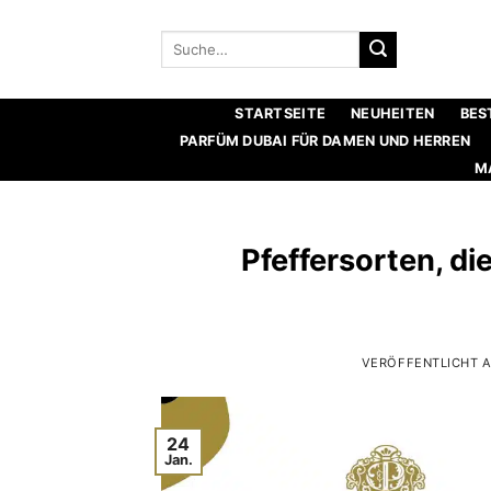
Zum
Inhalt
Suche
nach:
springen
STARTSEITE
NEUHEITEN
BES
PARFÜM DUBAI FÜR DAMEN UND HERREN
M
Pfeffersorten, d
VERÖFFENTLICHT 
24
Jan.