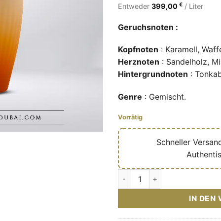
€
Entweder
399,00
/ Liter
Geruchsnoten :
Kopfnoten
: Karamell, Waf
Herznoten
: Sandelholz, M
Hintergrundnoten
: Tonkab
Genre
: Gemischt.
Vorrätig
🔥
Schneller Versan
✅
Authenti
Dulce de Leche – Eau de parfu
IN DEN