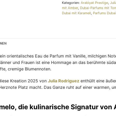
Kategorien:
Arabiyat Prestige
,
Jul
mit Amber
,
Dubai-Parfums mit To
Dubai mit Karamell
,
Parfums Dubai
ONEN
ein orientalisches Eau de Parfum mit Vanille, milchigen No
Männer und Frauen ist eine Hommage an das berühmte süda
nfte, cremige Blumennoten.
diese Kreation 2025 von
Julia Rodriguez
enthüllt eine äuße
 Herznote Platz macht. Das Ganze ruht auf einer warmen, u
melo, die kulinarische Signatur von