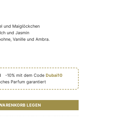
fel und Maiglöckchen
ilch und Jasmin
ohne, Vanille und Ambra.
d
🎁
-10% mit dem Code
Dubai10
sches Parfum garantiert
m mixte (flacon marron 100 ml) – Arabiyat Sugar par Arabiyat P
 WARENKORB LEGEN