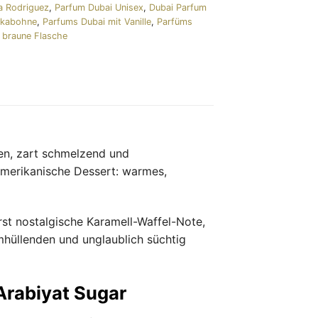
ia Rodriguez
,
Parfum Dubai Unisex
,
Dubai Parfum
nkabohne
,
Parfums Dubai mit Vanille
,
Parfüms
 braune Flasche
ten, zart schmelzend und
merikanische Dessert: warmes,
rst nostalgische Karamell-Waffel-Note,
mhüllenden und unglaublich süchtig
 Arabiyat Sugar