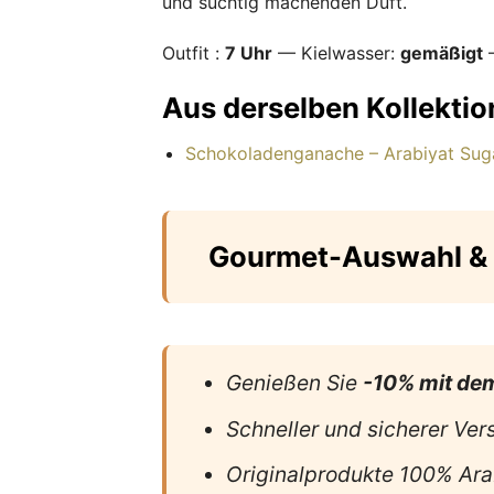
und süchtig machenden Duft.
Outfit :
7 Uhr
— Kielwasser:
gemäßigt
—
Aus derselben Kollektio
Schokoladenganache – Arabiyat Sug
Gourmet-Auswahl & 
Genießen Sie
-10% mit de
Schneller und sicherer Ver
Originalprodukte 100% Ara