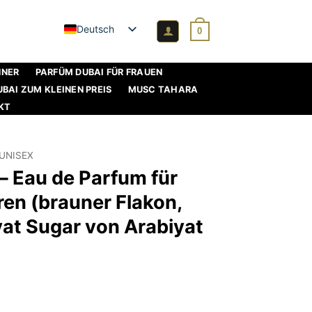
Deutsch
0
NNER
PARFÜM DUBAI FÜR FRAUEN
BAI ZUM KLEINEN PREIS
MUSC TAHARA
KT
UNISEX
– Eau de Parfum für
en (brauner Flakon,
yat Sugar von Arabiyat