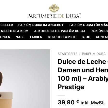
TSELLER
PARFÜM DUBAI IM ANGEBOT
PARFÜM DUBAI FÜR MÄ
NISCHENPARFÜM
ALKOHOLFREIES PARFÜM DUBAI
PARFÜM DU
ARKEN
NASE
FARBEN
GERUCHSFAMILIE
BLOG
KONTA
STARTSEITE
/
PARFUM DUBAI 
Dulce de Leche 
Damen und Herr
100 ml) – Arabi
Prestige
39,90
€
inkl. MwSt.