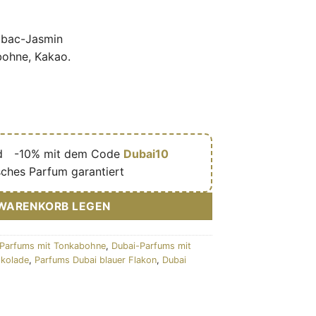
mbac-Jasmin
ohne, Kakao.
d
🎁
-10% mit dem Code
Dubai10
sches Parfum garantiert
 WARENKORB LEGEN
Parfums mit Tonkabohne
,
Dubai-Parfums mit
okolade
,
Parfums Dubai blauer Flakon
,
Dubai