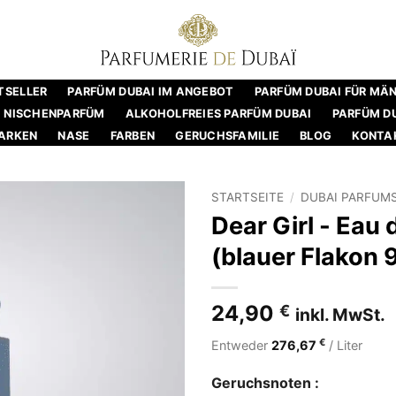
TSELLER
PARFÜM DUBAI IM ANGEBOT
PARFÜM DUBAI FÜR MÄ
NISCHENPARFÜM
ALKOHOLFREIES PARFÜM DUBAI
PARFÜM DU
ARKEN
NASE
FARBEN
GERUCHSFAMILIE
BLOG
KONTA
STARTSEITE
/
DUBAI PARFUM
Dear Girl - Eau
(blauer Flakon 9
24,90
€
inkl. MwSt.
€
Entweder
276,67
/ Liter
Geruchsnoten :