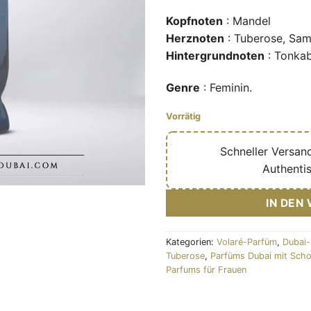
Kopfnoten
: Mandel
Herznoten
: Tuberose, Sa
Hintergrundnoten
: Tonkab
Genre
: Feminin.
Vorrätig
🔥
Schneller Versan
✅
Authenti
IN DEN
Kategorien:
Volaré-Parfüm
,
Dubai-
Tuberose
,
Parfüms Dubai mit Sch
Parfums für Frauen