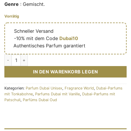
Genre
: Gemischt.
Vorrätig
🔥
Schneller Versand
🎁
-10% mit dem Code
Dubai10
✅
Authentisches Parfum garantiert
Eau de parfum Elysia Sugar Patchouli 100ml - Fragrance Wor
IN DEN WARENKORB LEGEN
Kategorien:
Parfum Dubai Unisex
,
Fragrance World
,
Dubai-Parfums
mit Tonkabohne
,
Parfums Dubai mit Vanille
,
Dubai-Parfums mit
Patschuli
,
Parfüms Dubai Oud