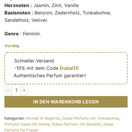
Herznoten :
Jasmin, Zimt, Vanille
Basisnoten :
Benzoin, Zedernholz, Tonkabohne,
Sandelholz, Vetiver.
Genre
: Feminin.
Vorrätig
🔥
Schneller Versand
🎁
-10% mit dem Code
Dubai10
✅
Authentisches Parfum garantiert
Eau de parfum Royal Cherry 100ml - Ahmed Al Maghribi Meng
IN DEN WARENKORB LEGEN
Kategorien:
Ahmed Al Maghribi
,
Dubai-Parfums mit Tonkabohne
,
Parfums Dubai mit Vanille
,
Dubai-Parfums mit Mandeln
,
Dubai
Parfums für Frauen