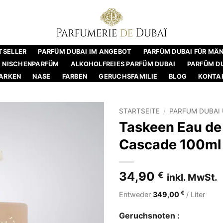
TSELLER
PARFÜM DUBAI IM ANGEBOT
PARFÜM DUBAI FÜR MÄ
NISCHENPARFÜM
ALKOHOLFREIES PARFÜM DUBAI
PARFÜM DU
ARKEN
NASE
FARBEN
GERUCHSFAMILIE
BLOG
KONTA
STARTSEITE
/
PARFUM DUBAI 
Taskeen Eau de
Cascade 100ml 
34,90
€
inkl. MwSt.
€
Entweder
349,00
/ Liter
Geruchsnoten :