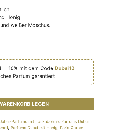
ilch
nd Honig
e und weißer Moschus.
d
🎁
-10% mit dem Code
Dubai10
sches Parfum garantiert
el Cascade 100ml – Paris Corner Menge
 WARENKORB LEGEN
Dubai-Parfums mit Tonkabohne
,
Parfums Dubai
amell
,
Parfüms Dubai mit Honig
,
Paris Corner