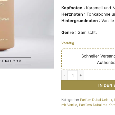
Kopfnoten
: Karamell und M
Herznoten
: Tonkabohne u
Hintergrundnoten
: Vanill
Genre
: Gemischt.
Vorrätig
🔥
Schneller Versan
✅
Authenti
Eau de parfum Taskeen Caram
IN DEN
Kategorien:
Parfum Dubai Unisex
,
mit Vanille
,
Parfüms Dubai mit Kar