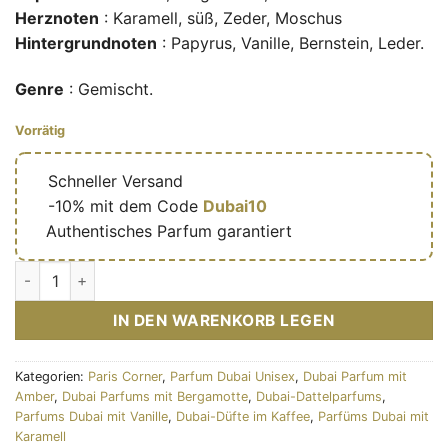
Herznoten
: Karamell, süß, Zeder, Moschus
Hintergrundnoten
: Papyrus, Vanille, Bernstein, Leder.
Genre
: Gemischt.
Vorrätig
🔥
Schneller Versand
🎁
-10% mit dem Code
Dubai10
✅
Authentisches Parfum garantiert
Eau de parfum Zaman Al Ula 100ml – Paris Corner Menge
IN DEN WARENKORB LEGEN
Kategorien:
Paris Corner
,
Parfum Dubai Unisex
,
Dubai Parfum mit
Amber
,
Dubai Parfums mit Bergamotte
,
Dubai-Dattelparfums
,
Parfums Dubai mit Vanille
,
Dubai-Düfte im Kaffee
,
Parfüms Dubai mit
Karamell