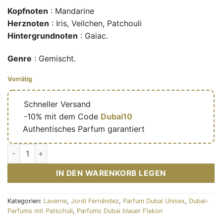
Kopfnoten
: Mandarine
Herznoten
: Iris, Veilchen, Patchouli
Hintergrundnoten
: Gaiac.
Genre
: Gemischt.
Vorrätig
🔥
Schneller Versand
🎁
-10% mit dem Code
Dubai10
✅
Authentisches Parfum garantiert
La’dor Bakhur Classic – Eau de parfum de niche mixte (flacon
IN DEN WARENKORB LEGEN
Kategorien:
Laverne
,
Jordi Fernández
,
Parfum Dubai Unisex
,
Dubai-
Parfums mit Patschuli
,
Parfums Dubai blauer Flakon