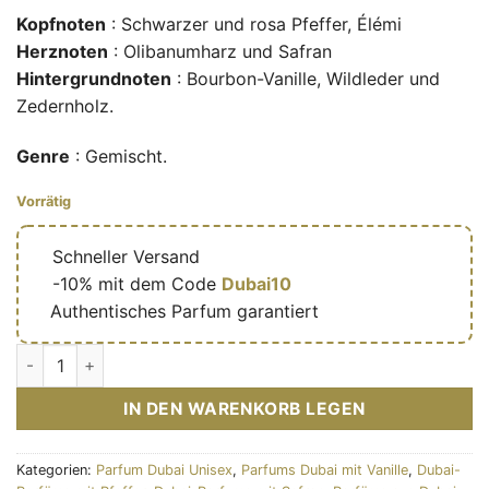
Kopfnoten
: Schwarzer und rosa Pfeffer, Élémi
Herznoten
: Olibanumharz und Safran
Hintergrundnoten
: Bourbon-Vanille, Wildleder und
Zedernholz.
Genre
: Gemischt.
Vorrätig
🔥
Schneller Versand
🎁
-10% mit dem Code
Dubai10
✅
Authentisches Parfum garantiert
Rifaaqat – Eau de parfum mixte (flacon transparent 85 ml) – 
IN DEN WARENKORB LEGEN
Kategorien:
Parfum Dubai Unisex
,
Parfums Dubai mit Vanille
,
Dubai-