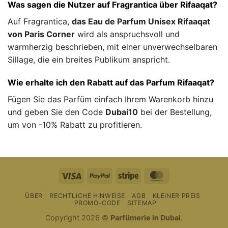
Was sagen die Nutzer auf Fragrantica über Rifaaqat?
Auf Fragrantica,
das Eau de Parfum Unisex Rifaaqat
von Paris Corner
wird als anspruchsvoll und
warmherzig beschrieben, mit einer unverwechselbaren
Sillage, die ein breites Publikum anspricht.
Wie erhalte ich den Rabatt auf das Parfum Rifaaqat?
Fügen Sie das Parfüm einfach Ihrem Warenkorb hinzu
und geben Sie den Code
Dubai10
bei der Bestellung,
um von -10% Rabatt zu profitieren.
Visum
PayPal
Streifen
MasterCard
ÜBER
RECHTLICHE HINWEISE
AGB
KLEINER PREIS
PROMO-CODE
SITEMAP
Copyright 2026 ©
Parfümerie in Dubai
.