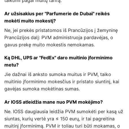
taikomi pagal muitų tarifą.
Ar užsisakius per "Parfumerie de Dubaï" reikės
mokėti muito mokestį?
Ne, jei prekės pristatomos iš Prancūzijos į žemyninę
Prancūzijos dalį: PVM administruoja pardavėjas, o
gavus prekę muito mokestis nemokamas.
Ką DHL, UPS ar "FedEx" daro muitinio įforminimo
metu?
Jie dažnai iš anksto sumoka muitus ir PVM, taiko
muitinio įforminimo mokesčius ir pristato siuntinį, kai
gavėjas sumoka mokėtinas sumas.
Ar IOSS atleidžia mane nuo PVM mokėjimo?
Ne. IOSS daugiausia leidžia PVM sumokėti per kasą už
siuntas, kurių vertė yra ≤ 150 eurų, ir tai pagreitina
muitinį įforminimą. PVM ir toliau turi būti mokamas, o