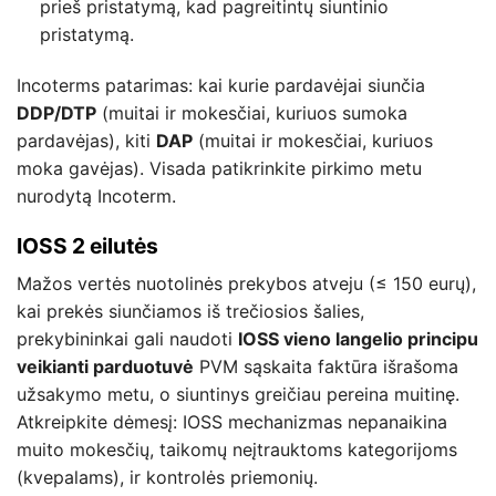
prieš pristatymą, kad pagreitintų siuntinio
pristatymą.
Incoterms patarimas: kai kurie pardavėjai siunčia
DDP/DTP
(muitai ir mokesčiai, kuriuos sumoka
pardavėjas), kiti
DAP
(muitai ir mokesčiai, kuriuos
moka gavėjas). Visada patikrinkite pirkimo metu
nurodytą Incoterm.
IOSS 2 eilutės
Mažos vertės nuotolinės prekybos atveju (≤ 150 eurų),
kai prekės siunčiamos iš trečiosios šalies,
prekybininkai gali naudoti
IOSS vieno langelio principu
veikianti parduotuvė
PVM sąskaita faktūra išrašoma
užsakymo metu, o siuntinys greičiau pereina muitinę.
Atkreipkite dėmesį: IOSS mechanizmas nepanaikina
muito mokesčių, taikomų neįtrauktoms kategorijoms
(kvepalams), ir kontrolės priemonių.