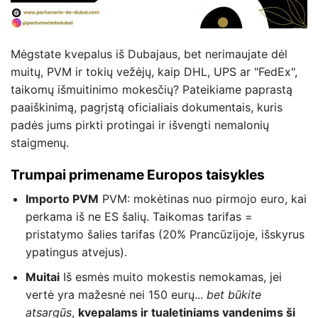
Mėgstate kvepalus iš Dubajaus, bet nerimaujate dėl
muitų, PVM ir tokių vežėjų, kaip DHL, UPS ar "FedEx",
taikomų išmuitinimo mokesčių? Pateikiame paprastą
paaiškinimą, pagrįstą oficialiais dokumentais, kuris
padės jums pirkti protingai ir išvengti nemalonių
staigmenų.
Trumpai primename Europos taisykles
Importo PVM
PVM: mokėtinas nuo pirmojo euro, kai
perkama iš ne ES šalių. Taikomas tarifas =
pristatymo šalies tarifas (20% Prancūzijoje, išskyrus
ypatingus atvejus).
Muitai
Iš esmės muito mokestis nemokamas, jei
vertė yra mažesnė nei 150 eurų...
bet būkite
atsargūs
,
kvepalams ir tualetiniams vandenims ši