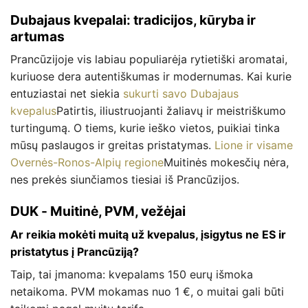
Dubajaus kvepalai: tradicijos, kūryba ir
artumas
Prancūzijoje vis labiau populiarėja rytietiški aromatai,
kuriuose dera autentiškumas ir modernumas. Kai kurie
entuziastai net siekia
sukurti savo Dubajaus
kvepalus
Patirtis, iliustruojanti žaliavų ir meistriškumo
turtingumą. O tiems, kurie ieško vietos, puikiai tinka
mūsų paslaugos ir greitas pristatymas.
Lione ir visame
Overnės-Ronos-Alpių regione
Muitinės mokesčių nėra,
nes prekės siunčiamos tiesiai iš Prancūzijos.
DUK - Muitinė, PVM, vežėjai
Ar reikia mokėti muitą už kvepalus, įsigytus ne ES ir
pristatytus į Prancūziją?
Taip, tai įmanoma: kvepalams 150 eurų išmoka
netaikoma. PVM mokamas nuo 1 €, o muitai gali būti