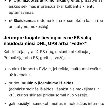
✔️
Optimizuotas atlikimo laikas
greitas pristatymas,
aiškus sekimas ir prancūziškai kalbantis klientų
aptarnavimas.
✔️
Skaidrumas
rodoma kaina = sumokėta kaina (be
pristatymo mokesčių).
Jei importuojate tiesiogiai iš ne ES šalių,
naudodamiesi DHL, UPS arba "FedEx".
Kai siuntėjas yra už ES ribų, o siunta atkeliauja į
Prancūziją arba ES, greitieji vežėjai :
surinkti importo PVM ir, jei reikia, muito mokesčius
už kvepalus,
pridėti
muitinio įforminimo išlaidos
(administracinės išlaidos, išankstinis mokėjimas ir
kt.), kurios skiriasi priklausomai nuo vežėjo,
gali pasiūlyti sumokėti muitus ir mokesčius internetu