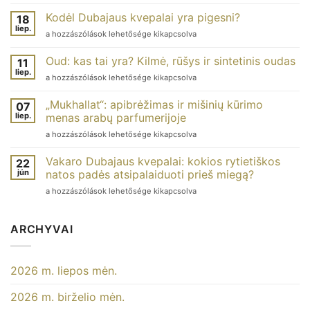
tahara
:
Kodėl Dubajaus kvepalai yra pigesni?
18
qu’est-
liep.
Pourquoi
a hozzászólások lehetősége kikapcsolva
ce
les
que
parfums
Oud: kas tai yra? Kilmė, rūšys ir sintetinis oudas
c’est
11
de
liep.
et
Oud
a hozzászólások lehetősége kikapcsolva
Dubaï
comment
:
sont-
l’utiliser ?
qu’est-
„Mukhallat“: apibrėžimas ir mišinių kūrimo
ils
07
bejegyzéshez
ce
liep.
moins
menas arabų parfumerijoje
que
chers ?
Mukhallat
a hozzászólások lehetősége kikapcsolva
c’est ?
bejegyzéshez
:
Origines,
définition
types
Vakaro Dubajaus kvepalai: kokios rytietiškos
22
et
et
jún
natos padės atsipalaiduoti prieš miegą?
art
oud
Les
a hozzászólások lehetősége kikapcsolva
du
de
parfums
mélange
synthèse
Dubaï
dans
bejegyzéshez
du
ARCHYVAI
la
soir
parfumerie
:
arabe
quelles
bejegyzéshez
2026 m. liepos mėn.
notes
orientales
2026 m. birželio mėn.
pour
se