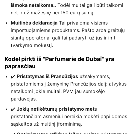
išmoka netaikoma.
. Todėl muitai gali būti taikomi
net ir už mažesnę nei 150 eurų sumą.
Muitinės deklaracija
Tai privaloma visiems
importuojamiems produktams. Pašto arba greitųjų
siuntų operatoriai gali tai padaryti už jus ir imti
tvarkymo mokestį.
Kodėl pirkti iš "Parfumerie de Dubaï" yra
paprasčiau
✔️
Pristatymas iš Prancūzijos
užsakymams,
pristatomiems į žemyninę Prancūzijos dalį: atvykus
netaikomi jokie muitai, PVM jau sumokėjo
pardavėjas.
✔️
Jokių netikėtumų pristatymo metu
pristatančiam asmeniui nereikia mokėti papildomos
sąskaitos už muitinį įforminimą.