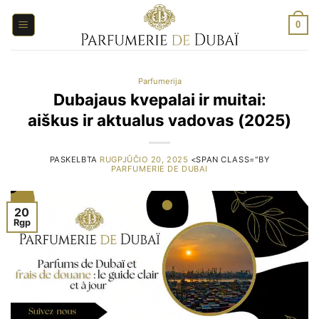
Pereiti
prie
0
turinio
Parfumerija
Dubajaus kvepalai ir muitai:
aiškus ir aktualus vadovas (2025)
PASKELBTA
RUGPJŪČIO 20, 2025
<SPAN CLASS="BY
PARFUMERIE DE DUBAI
20
Rgp