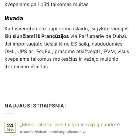
kvepalams gali būti taikomas muitas.
Išvada
Kad išvengtumėte papildomų išlaidų, įsigykite vieną iš
šių
siunčiami iš Prancūzijos
via Parfumerie de Dubaï.
Jei importuojate tiesiai iš ne ES šalių, naudodamiesi
DHL, UPS ar "FedEx", prašome atsižvelgti į PVM, visus
kvepalams taikomus mokesčius ir vežėjo muitinio
įforminimo išlaidas.
NAUJAUSI STRAIPSNIAI
„Musc Tahara“: kas tai yra ir kaip jį naudoti?
24
liep.
Musc
a hozzászólások lehetősége kikapcsolva