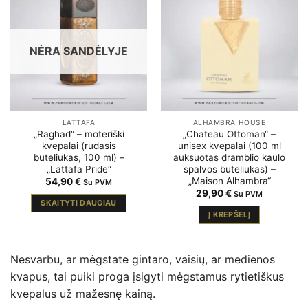
NĖRA SANDĖLYJE
LATTAFA
ALHAMBRA HOUSE
„Raghad“ – moteriški
„Chateau Ottoman“ –
kvepalai (rudasis
unisex kvepalai (100 ml
buteliukas, 100 ml) –
auksuotas dramblio kaulo
„Lattafa Pride“
spalvos buteliukas) –
„Maison Alhambra“
54,90
€
Su PVM
29,90
€
Su PVM
SKAITYTI DAUGIAU
Į KREPŠELĮ
Nesvarbu, ar mėgstate gintaro, vaisių, ar medienos
kvapus, tai puiki proga įsigyti mėgstamus rytietiškus
kvepalus už mažesnę kainą.