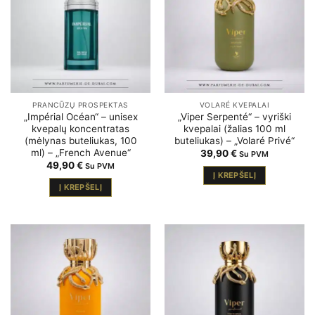
PRANCŪZŲ PROSPEKTAS
VOLARÉ KVEPALAI
„Impérial Océan“ – unisex
„Viper Serpenté“ – vyriški
kvepalų koncentratas
kvepalai (žalias 100 ml
(mėlynas buteliukas, 100
buteliukas) – „Volaré Privé“
ml) – „French Avenue“
39,90
€
Su PVM
49,90
€
Su PVM
Į KREPŠELĮ
Į KREPŠELĮ