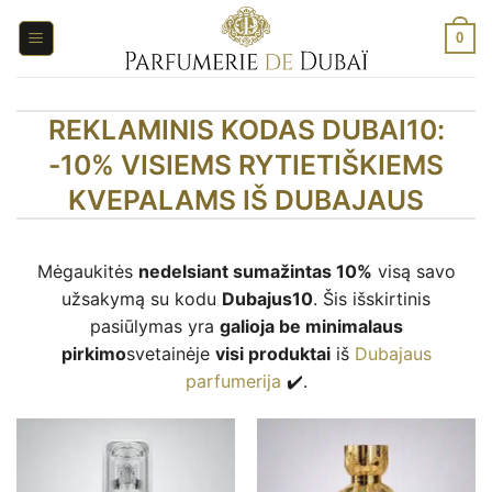
Pereiti
prie
0
turinio
REKLAMINIS KODAS DUBAI10:
-10% VISIEMS RYTIETIŠKIEMS
KVEPALAMS IŠ DUBAJAUS
Mėgaukitės
nedelsiant sumažintas 10%
visą savo
užsakymą su kodu
Dubajus10
. Šis išskirtinis
pasiūlymas yra
galioja be minimalaus
pirkimo
svetainėje
visi produktai
iš
Dubajaus
parfumerija
✔️.