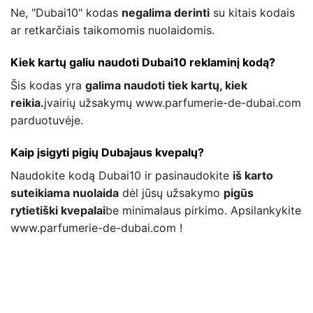
Ne, "Dubai10" kodas
negalima derinti
su kitais kodais
ar retkarčiais taikomomis nuolaidomis.
Kiek kartų galiu naudoti Dubai10 reklaminį kodą?
Šis kodas yra
galima naudoti tiek kartų, kiek
reikia.
įvairių užsakymų www.parfumerie-de-dubai.com
parduotuvėje.
Kaip įsigyti pigių Dubajaus kvepalų?
Naudokite kodą Dubai10 ir pasinaudokite
iš karto
suteikiama nuolaida
dėl jūsų užsakymo
pigūs
rytietiški kvepalai
be minimalaus pirkimo. Apsilankykite
www.parfumerie-de-dubai.com !