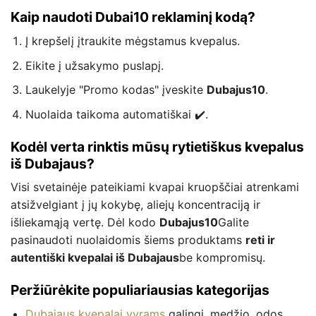
Kaip naudoti Dubai10 reklaminį kodą?
Į krepšelį įtraukite mėgstamus kvepalus.
Eikite į užsakymo puslapį.
Laukelyje "Promo kodas" įveskite
Dubajus10
.
Nuolaida taikoma automatiškai ✔️.
Kodėl verta rinktis mūsų rytietiškus kvepalus
iš Dubajaus?
Visi svetainėje pateikiami kvapai kruopščiai atrenkami
atsižvelgiant į jų kokybę, aliejų koncentraciją ir
išliekamąją vertę. Dėl kodo
Dubajus10
Galite
pasinaudoti nuolaidomis šiems produktams
reti ir
autentiški kvepalai iš Dubajaus
be kompromisų.
Peržiūrėkite populiariausias kategorijas
Dubajaus kvepalai vyrams
galingi, medžio, odos