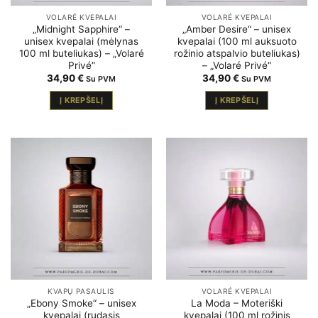
VOLARÉ KVEPALAI
VOLARÉ KVEPALAI
„Midnight Sapphire“ –
„Amber Desire“ – unisex
unisex kvepalai (mėlynas
kvepalai (100 ml auksuoto
100 ml buteliukas) – „Volaré
rožinio atspalvio buteliukas)
Privé“
– „Volaré Privé“
34,90
€
34,90
€
Su PVM
Su PVM
Į KREPŠELĮ
Į KREPŠELĮ
KVAPŲ PASAULIS
VOLARÉ KVEPALAI
„Ebony Smoke“ – unisex
La Moda – Moteriški
kvepalai (rudasis
kvepalai (100 ml rožinis