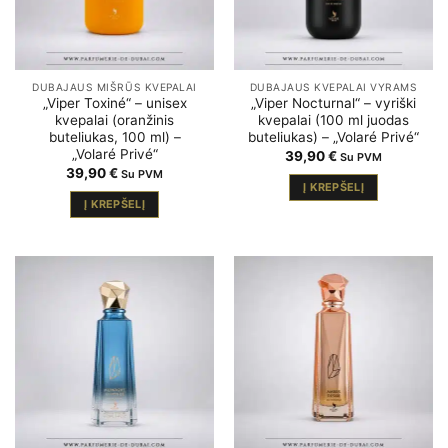
DUBAJAUS MIŠRŪS KVEPALAI
DUBAJAUS KVEPALAI VYRAMS
„Viper Toxiné“ – unisex
„Viper Nocturnal“ – vyriški
kvepalai (oranžinis
kvepalai (100 ml juodas
buteliukas, 100 ml) –
buteliukas) – „Volaré Privé“
„Volaré Privé“
39,90
€
Su PVM
39,90
€
Su PVM
Į KREPŠELĮ
Į KREPŠELĮ