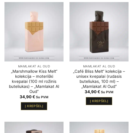
MAMLAKAT AL OUD
MAMLAKAT AL OUD
„Marshmallow Kiss Melt“
„Café Bliss Melt“ kolekcija –
kolekcija – moteriški
unisex kvepalai (rudasis
kvepalai (100 ml rožinis
buteliukas, 100 ml) –
buteliukas) – „Mamlakat Al
„Mamlakat Al Oud“
Oud“
34,90
€
Su PVM
34,90
€
Su PVM
Į KREPŠELĮ
Į KREPŠELĮ