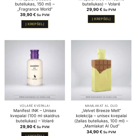
buteliukas, 150 ml) –
buteliukas) – Volaré
„Fragrance World“
29,90
€
Su PVM
39,90
€
Su PVM
Į KREPŠELĮ
Į KREPŠELĮ
VOLARÉ KVEPALAI
MAMLAKAT AL OUD
Manifest INK – Unisex
„Velvet Breeze Melt“
kvepalai (100 ml skaidrus
kolekcija – unisex kvepalai
buteliukas) – Volaré
(žalias buteliukas, 100 ml) –
„Mamlakat Al Oud“
29,90
€
Su PVM
34,90
€
Su PVM
Į KREPŠELĮ