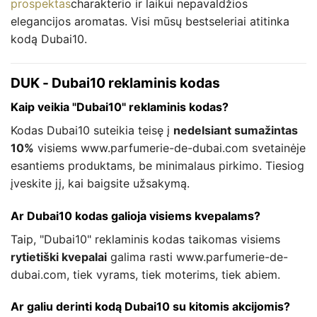
prospektas
charakterio ir laikui nepavaldžios
elegancijos aromatas. Visi mūsų bestseleriai atitinka
kodą Dubai10.
DUK - Dubai10 reklaminis kodas
Kaip veikia "Dubai10" reklaminis kodas?
Kodas Dubai10 suteikia teisę į
nedelsiant sumažintas
10%
visiems www.parfumerie-de-dubai.com svetainėje
esantiems produktams, be minimalaus pirkimo. Tiesiog
įveskite jį, kai baigsite užsakymą.
Ar Dubai10 kodas galioja visiems kvepalams?
Taip, "Dubai10" reklaminis kodas taikomas visiems
rytietiški kvepalai
galima rasti www.parfumerie-de-
dubai.com, tiek vyrams, tiek moterims, tiek abiem.
Ar galiu derinti kodą Dubai10 su kitomis akcijomis?