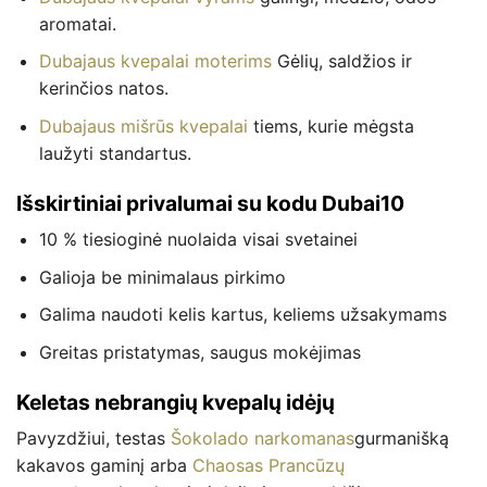
aromatai.
Dubajaus kvepalai moterims
Gėlių, saldžios ir
kerinčios natos.
Dubajaus mišrūs kvepalai
tiems, kurie mėgsta
laužyti standartus.
Išskirtiniai privalumai su kodu Dubai10
10 % tiesioginė nuolaida visai svetainei
Galioja be minimalaus pirkimo
Galima naudoti kelis kartus, keliems užsakymams
Greitas pristatymas, saugus mokėjimas
Keletas nebrangių kvepalų idėjų
Pavyzdžiui, testas
Šokolado narkomanas
gurmanišką
kakavos gaminį arba
Chaosas Prancūzų