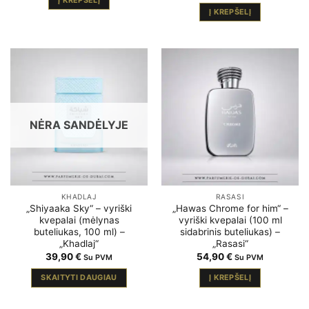
Į KREPŠELĮ
NĖRA SANDĖLYJE
KHADLAJ
RASASI
„Shiyaaka Sky“ – vyriški
„Hawas Chrome for him“ –
kvepalai (mėlynas
vyriški kvepalai (100 ml
buteliukas, 100 ml) –
sidabrinis buteliukas) –
„Khadlaj“
„Rasasi“
39,90
€
54,90
€
Su PVM
Su PVM
SKAITYTI DAUGIAU
Į KREPŠELĮ