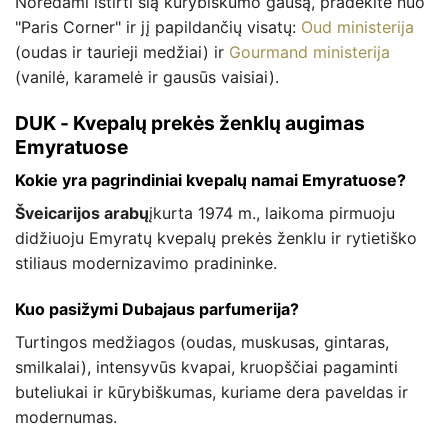
Norėdami ištirti šią kūrybiškumo gausą, pradėkite nuo
"Paris Corner" ir jį papildančių visatų:
Oud ministerija
(oudas ir taurieji medžiai) ir
Gourmand ministerija
(vanilė, karamelė ir gausūs vaisiai).
DUK - Kvepalų prekės ženklų augimas
Emyratuose
Kokie yra pagrindiniai kvepalų namai Emyratuose?
Šveicarijos arabų
įkurta 1974 m., laikoma pirmuoju
didžiuoju Emyratų kvepalų prekės ženklu ir rytietiško
stiliaus modernizavimo pradininke.
Kuo pasižymi Dubajaus parfumerija?
Turtingos medžiagos (oudas, muskusas, gintaras,
smilkalai), intensyvūs kvapai, kruopščiai pagaminti
buteliukai ir kūrybiškumas, kuriame dera paveldas ir
modernumas.