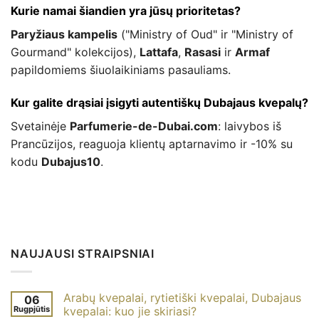
Kurie namai šiandien yra jūsų prioritetas?
Paryžiaus kampelis
("Ministry of Oud" ir "Ministry of
Gourmand" kolekcijos),
Lattafa
,
Rasasi
ir
Armaf
papildomiems šiuolaikiniams pasauliams.
Kur galite drąsiai įsigyti autentiškų Dubajaus kvepalų?
Svetainėje
Parfumerie-de-Dubai.com
: laivybos iš
Prancūzijos, reaguoja klientų aptarnavimo ir -10% su
kodu
Dubajus10
.
NAUJAUSI STRAIPSNIAI
Arabų kvepalai, rytietiški kvepalai, Dubajaus
06
Rugpjūtis
kvepalai: kuo jie skiriasi?