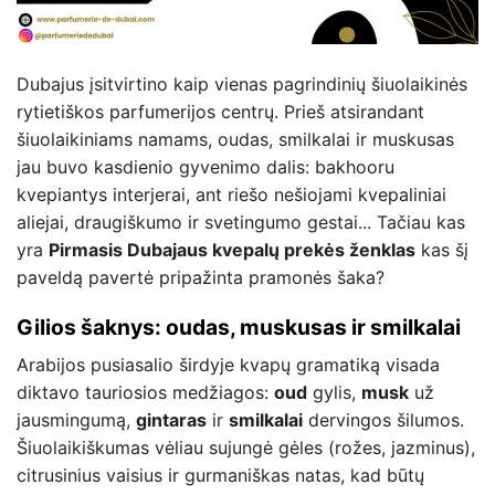
Dubajus įsitvirtino kaip vienas pagrindinių šiuolaikinės
rytietiškos parfumerijos centrų. Prieš atsirandant
šiuolaikiniams namams, oudas, smilkalai ir muskusas
jau buvo kasdienio gyvenimo dalis: bakhooru
kvepiantys interjerai, ant riešo nešiojami kvepaliniai
aliejai, draugiškumo ir svetingumo gestai... Tačiau kas
yra
Pirmasis Dubajaus kvepalų prekės ženklas
kas šį
paveldą pavertė pripažinta pramonės šaka?
Gilios šaknys: oudas, muskusas ir smilkalai
Arabijos pusiasalio širdyje kvapų gramatiką visada
diktavo tauriosios medžiagos:
oud
gylis,
musk
už
jausmingumą,
gintaras
ir
smilkalai
dervingos šilumos.
Šiuolaikiškumas vėliau sujungė gėles (rožes, jazminus),
citrusinius vaisius ir gurmaniškas natas, kad būtų