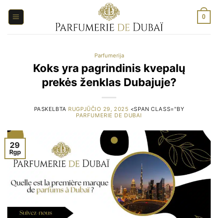
Pereiti
prie
0
turinio
Parfumerija
Koks yra pagrindinis kvepalų
prekės ženklas Dubajuje?
PASKELBTA
RUGPJŪČIO 29, 2025
<SPAN CLASS="BY
PARFUMERIE DE DUBAI
29
Rgp