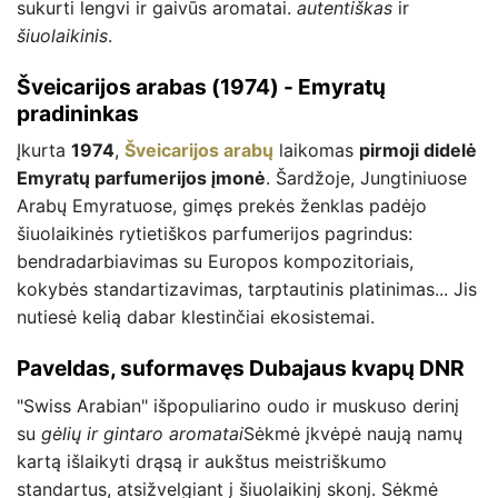
sukurti lengvi ir gaivūs aromatai.
autentiškas
ir
šiuolaikinis
.
Šveicarijos arabas (1974) - Emyratų
pradininkas
Įkurta
1974
,
Šveicarijos arabų
laikomas
pirmoji didelė
Emyratų parfumerijos įmonė
. Šardžoje, Jungtiniuose
Arabų Emyratuose, gimęs prekės ženklas padėjo
šiuolaikinės rytietiškos parfumerijos pagrindus:
bendradarbiavimas su Europos kompozitoriais,
kokybės standartizavimas, tarptautinis platinimas... Jis
nutiesė kelią dabar klestinčiai ekosistemai.
Paveldas, suformavęs Dubajaus kvapų DNR
"Swiss Arabian" išpopuliarino oudo ir muskuso derinį
su
gėlių ir gintaro aromatai
Sėkmė įkvėpė naują namų
kartą išlaikyti drąsą ir aukštus meistriškumo
standartus, atsižvelgiant į šiuolaikinį skonį. Sėkmė