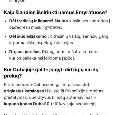
santykis.
Kaip šiandien išsirinkti namus Emyratuose?
Dėl tradicijų ir ilgaamžiškumo
klasikinės nuorodos į
oud
adresu
musk
ir
gintaras
.
Dėl šiuolaikiškumo
: citrusinių vaisių, žėrinčių gėlių
ir gurmaniškų aspektų kolekcijos.
Drąsus parašas
Dūmų, odos ar šafrano natos,
kurios palieka neišdildomą įspūdį.
Kur Dubajuje galite įsigyti didžiųjų vardų
prekių?
Parfumerie-de-Dubai.com galite pasinaudoti
originalus katalogas
išsiųsta iš Prancūzijos: greitas
pristatymas, operatyvus klientų aptarnavimas ir
kupono kodas Dubai10
(-10% visoje svetainėje).