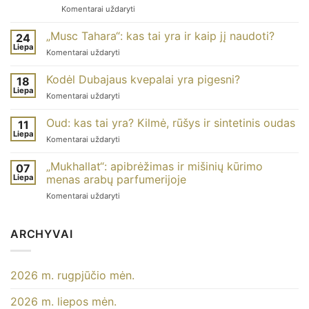
Apie
Komentarai uždaryti
arabų
kvepalus,
„Musc Tahara“: kas tai yra ir kaip jį naudoti?
24
rytietiškus
Liepa
Apie
Komentarai uždaryti
kvepalus
„Musc
ir
Tahara“:
Kodėl Dubajaus kvepalai yra pigesni?
Dubajaus
18
kas
Liepa
kvepalus:
Apie
Komentarai uždaryti
tai
kuo
tai,
yra
jie
kodėl
Oud: kas tai yra? Kilmė, rūšys ir sintetinis oudas
ir
11
skiriasi?
Dubajaus
Liepa
kaip
Apie
Komentarai uždaryti
kvepalai
jį
oudą:
yra
naudoti?
kas
„Mukhallat“: apibrėžimas ir mišinių kūrimo
pigesni?
07
tai
Liepa
menas arabų parfumerijoje
yra?
Apie
Komentarai uždaryti
Kilmė,
„Mukhallat“:
rūšys
apibrėžimas
ir
ir
ARCHYVAI
sintetinis
maišymo
oudas
menas
arabų
2026 m. rugpjūčio mėn.
parfumerijoje
2026 m. liepos mėn.