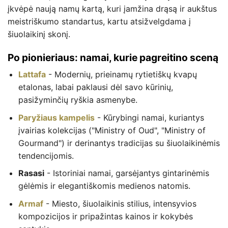
įkvėpė naują namų kartą, kuri įamžina drąsą ir aukštus
meistriškumo standartus, kartu atsižvelgdama į
šiuolaikinį skonį.
Po pionieriaus: namai, kurie pagreitino sceną
Lattafa
- Modernių, prieinamų rytietiškų kvapų
etalonas, labai paklausi dėl savo kūrinių,
pasižyminčių ryškia asmenybe.
Paryžiaus kampelis
- Kūrybingi namai, kuriantys
įvairias kolekcijas ("Ministry of Oud", "Ministry of
Gourmand") ir derinantys tradicijas su šiuolaikinėmis
tendencijomis.
Rasasi
- Istoriniai namai, garsėjantys gintarinėmis
gėlėmis ir elegantiškomis medienos natomis.
Armaf
- Miesto, šiuolaikinis stilius, intensyvios
kompozicijos ir pripažintas kainos ir kokybės