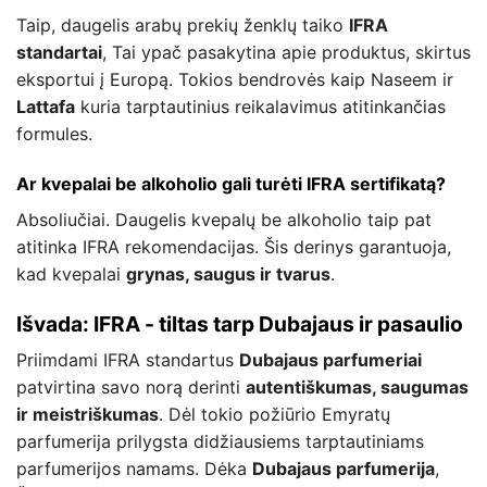
Taip, daugelis arabų prekių ženklų taiko
IFRA
standartai
, Tai ypač pasakytina apie produktus, skirtus
eksportui į Europą. Tokios bendrovės kaip Naseem ir
Lattafa
kuria tarptautinius reikalavimus atitinkančias
formules.
Ar kvepalai be alkoholio gali turėti IFRA sertifikatą?
Absoliučiai. Daugelis kvepalų be alkoholio taip pat
atitinka IFRA rekomendacijas. Šis derinys garantuoja,
kad kvepalai
grynas, saugus ir tvarus
.
Išvada: IFRA - tiltas tarp Dubajaus ir pasaulio
Priimdami IFRA standartus
Dubajaus parfumeriai
patvirtina savo norą derinti
autentiškumas, saugumas
ir meistriškumas
. Dėl tokio požiūrio Emyratų
parfumerija prilygsta didžiausiems tarptautiniams
parfumerijos namams. Dėka
Dubajaus parfumerija
,