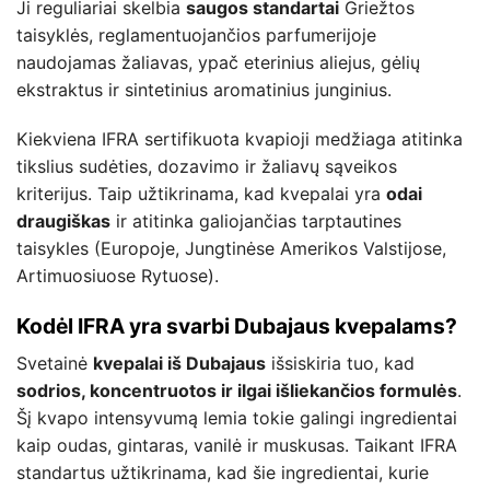
Ji reguliariai skelbia
saugos standartai
Griežtos
taisyklės, reglamentuojančios parfumerijoje
naudojamas žaliavas, ypač eterinius aliejus, gėlių
ekstraktus ir sintetinius aromatinius junginius.
Kiekviena IFRA sertifikuota kvapioji medžiaga atitinka
tikslius sudėties, dozavimo ir žaliavų sąveikos
kriterijus. Taip užtikrinama, kad kvepalai yra
odai
draugiškas
ir atitinka galiojančias tarptautines
taisykles (Europoje, Jungtinėse Amerikos Valstijose,
Artimuosiuose Rytuose).
Kodėl IFRA yra svarbi Dubajaus kvepalams?
Svetainė
kvepalai iš Dubajaus
išsiskiria tuo, kad
sodrios, koncentruotos ir ilgai išliekančios formulės
.
Šį kvapo intensyvumą lemia tokie galingi ingredientai
kaip oudas, gintaras, vanilė ir muskusas. Taikant IFRA
standartus užtikrinama, kad šie ingredientai, kurie