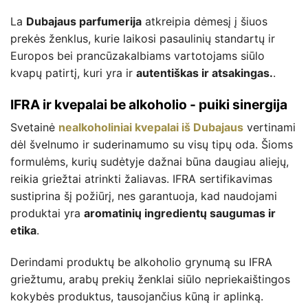
La
Dubajaus parfumerija
atkreipia dėmesį į šiuos
prekės ženklus, kurie laikosi pasaulinių standartų ir
Europos bei prancūzakalbiams vartotojams siūlo
kvapų patirtį, kuri yra ir
autentiškas ir atsakingas.
.
IFRA ir kvepalai be alkoholio - puiki sinergija
Svetainė
nealkoholiniai kvepalai iš Dubajaus
vertinami
dėl švelnumo ir suderinamumo su visų tipų oda. Šioms
formulėms, kurių sudėtyje dažnai būna daugiau aliejų,
reikia griežtai atrinkti žaliavas. IFRA sertifikavimas
sustiprina šį požiūrį, nes garantuoja, kad naudojami
produktai yra
aromatinių ingredientų saugumas ir
etika
.
Derindami produktų be alkoholio grynumą su IFRA
griežtumu, arabų prekių ženklai siūlo nepriekaištingos
kokybės produktus, tausojančius kūną ir aplinką.