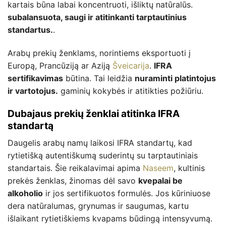
kartais būna labai koncentruoti, išliktų natūralūs.
subalansuota, saugi ir atitinkanti tarptautinius
standartus.
.
Arabų prekių ženklams, norintiems eksportuoti į
Europą, Prancūziją ar Aziją
Šveicarija
.
IFRA
sertifikavimas
būtina. Tai leidžia
nuraminti platintojus
ir vartotojus.
gaminių kokybės ir atitikties požiūriu.
Dubajaus prekių ženklai atitinka IFRA
standartą
Daugelis arabų namų laikosi IFRA standartų, kad
rytietišką autentiškumą suderintų su tarptautiniais
standartais. Šie reikalavimai apima
Naseem
, kultinis
prekės ženklas, žinomas dėl savo
kvepalai be
alkoholio
ir jos sertifikuotos formulės. Jos kūriniuose
dera natūralumas, grynumas ir saugumas, kartu
išlaikant rytietiškiems kvapams būdingą intensyvumą.