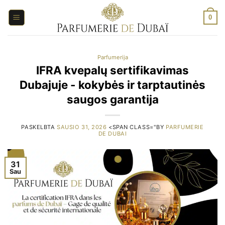
Pereiti
prie
0
turinio
Parfumerija
IFRA kvepalų sertifikavimas
Dubajuje - kokybės ir tarptautinės
saugos garantija
PASKELBTA
SAUSIO 31, 2026
<SPAN CLASS="BY
PARFUMERIE
DE DUBAI
31
Sau