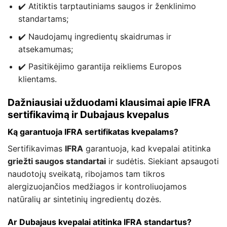
✔️ Atitiktis tarptautiniams saugos ir ženklinimo
standartams;
✔️ Naudojamų ingredientų skaidrumas ir
atsekamumas;
✔️ Pasitikėjimo garantija reikliems Europos
klientams.
Dažniausiai užduodami klausimai apie IFRA
sertifikavimą ir Dubajaus kvepalus
Ką garantuoja IFRA sertifikatas kvepalams?
Sertifikavimas
IFRA
garantuoja, kad kvepalai atitinka
griežti saugos standartai
ir sudėtis. Siekiant apsaugoti
naudotojų sveikatą, ribojamos tam tikros
alergizuojančios medžiagos ir kontroliuojamos
natūralių ar sintetinių ingredientų dozės.
Ar Dubajaus kvepalai atitinka IFRA standartus?