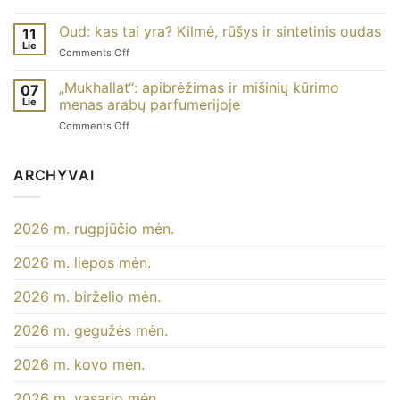
:
Pourquoi
ce
quelles
les
Oud: kas tai yra? Kilmė, rūšys ir sintetinis oudas
que
11
différences
parfums
Lie
c’est
?
on
Comments Off
de
et
Oud
Dubaï
comment
:
„Mukhallat“: apibrėžimas ir mišinių kūrimo
sont-
07
l’utiliser ?
qu’est-
Lie
menas arabų parfumerijoje
ils
ce
moins
on
Comments Off
que
chers ?
Mukhallat
c’est ?
:
Origines,
définition
ARCHYVAI
types
et
et
art
oud
du
de
2026 m. rugpjūčio mėn.
mélange
synthèse
dans
2026 m. liepos mėn.
la
parfumerie
arabe
2026 m. birželio mėn.
2026 m. gegužės mėn.
2026 m. kovo mėn.
2026 m. vasario mėn.