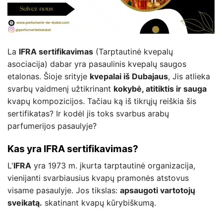
La
IFRA sertifikavimas
(Tarptautinė kvepalų
asociacija) dabar yra pasaulinis kvepalų saugos
etalonas. Šioje srityje
kvepalai iš Dubajaus
, Jis atlieka
svarbų vaidmenį užtikrinant
kokybė, atitiktis ir sauga
kvapų kompozicijos. Tačiau ką iš tikrųjų reiškia šis
sertifikatas? Ir kodėl jis toks svarbus arabų
parfumerijos pasaulyje?
Kas yra IFRA sertifikavimas?
L'
IFRA
yra 1973 m. įkurta tarptautinė organizacija,
vienijanti svarbiausius kvapų pramonės atstovus
visame pasaulyje. Jos tikslas:
apsaugoti vartotojų
sveikatą.
skatinant kvapų kūrybiškumą.