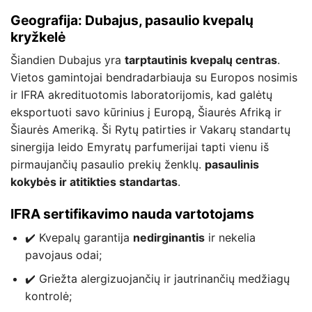
Geografija: Dubajus, pasaulio kvepalų
kryžkelė
Šiandien Dubajus yra
tarptautinis kvepalų centras
.
Vietos gamintojai bendradarbiauja su Europos nosimis
ir IFRA akredituotomis laboratorijomis, kad galėtų
eksportuoti savo kūrinius į Europą, Šiaurės Afriką ir
Šiaurės Ameriką. Ši Rytų patirties ir Vakarų standartų
sinergija leido Emyratų parfumerijai tapti vienu iš
pirmaujančių pasaulio prekių ženklų.
pasaulinis
kokybės ir atitikties standartas
.
IFRA sertifikavimo nauda vartotojams
✔️ Kvepalų garantija
nedirginantis
ir nekelia
pavojaus odai;
✔️ Griežta alergizuojančių ir jautrinančių medžiagų
kontrolė;