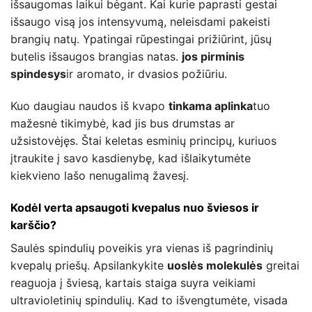
išsaugomas laikui bėgant. Kai kurie paprasti gestai
išsaugo visą jos intensyvumą, neleisdami pakeisti
brangių natų. Ypatingai rūpestingai prižiūrint, jūsų
butelis išsaugos brangias natas.
jos pirminis
spindesys
ir aromato, ir dvasios požiūriu.
Kuo daugiau naudos iš kvapo
tinkama aplinka
tuo
mažesnė tikimybė, kad jis bus drumstas ar
užsistovėjęs. Štai keletas esminių principų, kuriuos
įtraukite į savo kasdienybę, kad išlaikytumėte
kiekvieno lašo nenugalimą žavesį.
Kodėl verta apsaugoti kvepalus nuo šviesos ir
karščio?
Saulės spindulių poveikis yra vienas iš pagrindinių
kvepalų priešų. Apsilankykite
uoslės molekulės
greitai
reaguoja į šviesą, kartais staiga suyra veikiami
ultravioletinių spindulių. Kad to išvengtumėte, visada