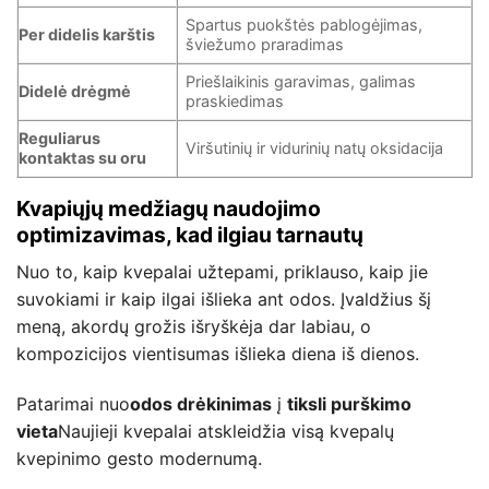
Spartus puokštės pablogėjimas,
Per didelis karštis
šviežumo praradimas
Priešlaikinis garavimas, galimas
Didelė drėgmė
praskiedimas
Reguliarus
Viršutinių ir vidurinių natų oksidacija
kontaktas su oru
Kvapiųjų medžiagų naudojimo
optimizavimas, kad ilgiau tarnautų
Nuo to, kaip kvepalai užtepami, priklauso, kaip jie
suvokiami ir kaip ilgai išlieka ant odos. Įvaldžius šį
meną, akordų grožis išryškėja dar labiau, o
kompozicijos vientisumas išlieka diena iš dienos.
Patarimai nuo
odos drėkinimas
į
tiksli purškimo
vieta
Naujieji kvepalai atskleidžia visą kvepalų
kvepinimo gesto modernumą.