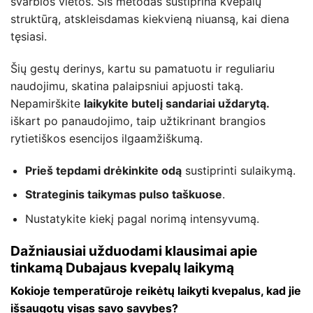
svarbios vietos. Šis metodas sustiprina kvepalų
struktūrą, atskleisdamas kiekvieną niuansą, kai diena
tęsiasi.
Šių gestų derinys, kartu su pamatuotu ir reguliariu
naudojimu, skatina palaipsniui apjuosti taką.
Nepamirškite
laikykite butelį sandariai uždarytą.
iškart po panaudojimo, taip užtikrinant brangios
rytietiškos esencijos ilgaamžiškumą.
Prieš tepdami drėkinkite odą
sustiprinti sulaikymą.
Strateginis taikymas pulso taškuose
.
Nustatykite kiekį pagal norimą intensyvumą.
Dažniausiai užduodami klausimai apie
tinkamą Dubajaus kvepalų laikymą
Kokioje temperatūroje reikėtų laikyti kvepalus, kad jie
išsaugotų visas savo savybes?