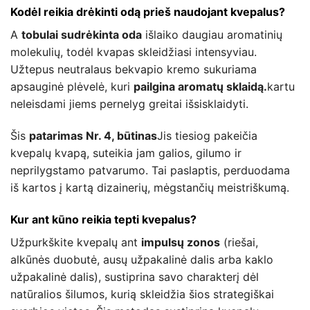
Kodėl reikia drėkinti odą prieš naudojant kvepalus?
A
tobulai sudrėkinta oda
išlaiko daugiau aromatinių
molekulių, todėl kvapas skleidžiasi intensyviau.
Užtepus neutralaus bekvapio kremo sukuriama
apsauginė plėvelė, kuri
pailgina aromatų sklaidą.
kartu
neleisdami jiems pernelyg greitai išsisklaidyti.
Šis
patarimas Nr. 4, būtinas
Jis tiesiog pakeičia
kvepalų kvapą, suteikia jam galios, gilumo ir
neprilygstamo patvarumo. Tai paslaptis, perduodama
iš kartos į kartą dizainerių, mėgstančių meistriškumą.
Kur ant kūno reikia tepti kvepalus?
Užpurkškite kvepalų ant
impulsų zonos
(riešai,
alkūnės duobutė, ausų užpakalinė dalis arba kaklo
užpakalinė dalis), sustiprina savo charakterį dėl
natūralios šilumos, kurią skleidžia šios strategiškai