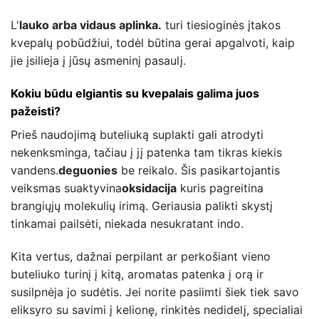
L'
lauko arba vidaus aplinka.
turi tiesioginės įtakos
kvepalų pobūdžiui, todėl būtina gerai apgalvoti, kaip
jie įsilieja į jūsų asmeninį pasaulį.
Kokiu būdu elgiantis su kvepalais galima juos
pažeisti?
Prieš naudojimą buteliuką suplakti gali atrodyti
nekenksminga, tačiau į jį patenka tam tikras kiekis
vandens.
deguonies
be reikalo. Šis pasikartojantis
veiksmas suaktyvina
oksidacija
kuris pagreitina
brangiųjų molekulių irimą. Geriausia palikti skystį
tinkamai pailsėti, niekada nesukratant indo.
Kita vertus, dažnai perpilant ar perkošiant vieno
buteliuko turinį į kitą, aromatas patenka į orą ir
susilpnėja jo sudėtis. Jei norite pasiimti šiek tiek savo
eliksyro su savimi į kelionę, rinkitės nedidelį, specialiai