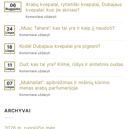
Arabų kvepalai, rytietiški kvepalai, Dubajaus
06
Rugpjūtis
kvepalai: kuo jie skiriasi?
Apie
Komentarai uždaryti
arabų
kvepalus,
„Musc Tahara“: kas tai yra ir kaip jį naudoti?
24
rytietiškus
Liepa
Apie
Komentarai uždaryti
kvepalus
„Musc
ir
Tahara“:
Kodėl Dubajaus kvepalai yra pigesni?
Dubajaus
18
kas
Liepa
kvepalus:
Apie
Komentarai uždaryti
tai
kuo
tai,
yra
jie
kodėl
Oud: kas tai yra? Kilmė, rūšys ir sintetinis oudas
ir
11
skiriasi?
Dubajaus
Liepa
kaip
Apie
Komentarai uždaryti
kvepalai
jį
oudą:
yra
naudoti?
kas
„Mukhallat“: apibrėžimas ir mišinių kūrimo
pigesni?
07
tai
Liepa
menas arabų parfumerijoje
yra?
Apie
Komentarai uždaryti
Kilmė,
„Mukhallat“:
rūšys
apibrėžimas
ir
ir
ARCHYVAI
sintetinis
maišymo
oudas
menas
arabų
2026 m. rugpjūčio mėn.
parfumerijoje