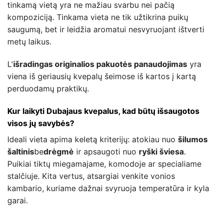
tinkamą vietą yra ne mažiau svarbu nei pačią
kompoziciją. Tinkama vieta ne tik užtikrina puikų
saugumą, bet ir leidžia aromatui nesvyruojant ištverti
metų laikus.
L'
išradingas originalios pakuotės panaudojimas
yra
viena iš geriausių kvepalų šeimose iš kartos į kartą
perduodamų praktikų.
Kur laikyti Dubajaus kvepalus, kad būtų išsaugotos
visos jų savybės?
Ideali vieta apima keletą kriterijų: atokiau nuo
šilumos
šaltinis
be
drėgmė
ir apsaugoti nuo
ryški šviesa
.
Puikiai tiktų miegamajame, komodoje ar specialiame
stalčiuje. Kita vertus, atsargiai venkite vonios
kambario, kuriame dažnai svyruoja temperatūra ir kyla
garai.