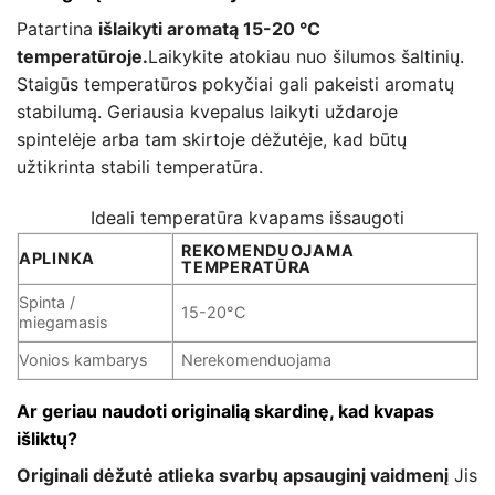
Patartina
išlaikyti aromatą 15-20 °C
temperatūroje.
Laikykite atokiau nuo šilumos šaltinių.
Staigūs temperatūros pokyčiai gali pakeisti aromatų
stabilumą. Geriausia kvepalus laikyti uždaroje
spintelėje arba tam skirtoje dėžutėje, kad būtų
užtikrinta stabili temperatūra.
Ideali temperatūra kvapams išsaugoti
REKOMENDUOJAMA
APLINKA
TEMPERATŪRA
Spinta /
15-20°C
miegamasis
Vonios kambarys
Nerekomenduojama
Ar geriau naudoti originalią skardinę, kad kvapas
išliktų?
Originali dėžutė atlieka svarbų apsauginį vaidmenį
Jis