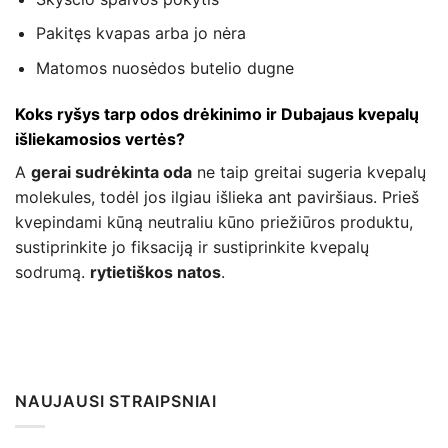
Pakitęs kvapas arba jo nėra
Matomos nuosėdos butelio dugne
Koks ryšys tarp odos drėkinimo ir Dubajaus kvepalų
išliekamosios vertės?
A
gerai sudrėkinta oda
ne taip greitai sugeria kvepalų
molekules, todėl jos ilgiau išlieka ant paviršiaus. Prieš
kvepindami kūną neutraliu kūno priežiūros produktu,
sustiprinkite jo fiksaciją ir sustiprinkite kvepalų
sodrumą.
rytietiškos natos
.
NAUJAUSI STRAIPSNIAI