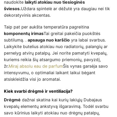
naudokite
laikyti atokiau nuo tiesioginės
šviesos.
Uždara spintelė ar dėžutė yra daugiau nei tik
dekoratyvinis akcentas.
Taip pat per aukšta temperatūra pagreitina
komponentų irimas
Tai greitai pakeičia puokštės
subtilumą. .
apsauga nuo karščio
yra labai svarbus.
Laikykite butelius atokiau nuo radiatorių, palangių ar
pernelyg atvirų patalpų. Jei norite pamatyti kvepalų,
kuriems reikia šių atsargumo priemonių, pavyzdį,
žr.
Miraj absolu eau de parfum
Šis vynas garsėja savo
intensyvumu, o optimaliai laikant laikui bėgant
atsiskleidžia visi jo aromatai.
Kiek svarbi drėgmė ir ventiliacija?
Drėgmė
dažnai skatina kai kurių lakiųjų Dubajaus
kvepalų elementų ankstyvą išgaravimą. Todėl svarbu
savo kūrinius laikyti atokiau nuo drėgnų patalpų,