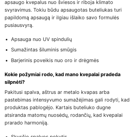
apsaugo kvepalus nuo šviesos ir riboja klimato
svyravimus. Tokiu būdu apsaugotas buteliukas turi
papildomą apsaugą ir ilgiau išlaiko savo formulės
pusiausvyrą.
Apsauga nuo UV spindulių
Sumažintas šiluminis smūgis
Barjerinis poveikis nuo oro ir drėgmės
Kokie požymiai rodo, kad mano kvepalai pradeda
silpnėti?
Pakitusi spalva, aštrus ar metalo kvapas arba
pastebimas intensyvumo sumažėjimas gali rodyti, kad
produktas pablogėjo. Kartais buteliuko dugne
atsiranda matomų nuosėdų, rodančių, kad kvepalai
prarado harmoniją.
Skysčio spalvos pokytis