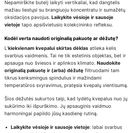
Nepamirškite butelį laikyti vertikaliai, kad dangtelis
mažiau liestųsi su brangiuoju koncentratu ir sumažėtų
oksidacijos pavojus.
Laikykite vėsioje ir sausoje
vietoje
tapo apsišvietusio kolekcininko refleksu.
Kodėl verta naudoti originalią pakuotę ar dėžutę?
L'
kiekvienam kvepalui skirtas dėklas
atlieka kelis
svarbius vaidmenis. Tai ne tik estetinis objektas, bet ir
apsauga nuo šviesos ir aplinkos klimato.
Naudokite
originalią pakuotę ir (arba) dėžutę
filtruodami tam
tikrus kenksmingus spindulius ir mažindami
temperatūros svyravimus, pratęsia kvepalų vientisumą.
Šios dėžutės sukurtos taip, kad lydėtų kvepalus nuo jų
sukūrimo iki išpurškimo. Jų apsauginis vaidmuo
harmoningai papildo jūsų kasdienę rutiną.
Laikykite vėsioje ir sausoje vietoje
: labai svarbus