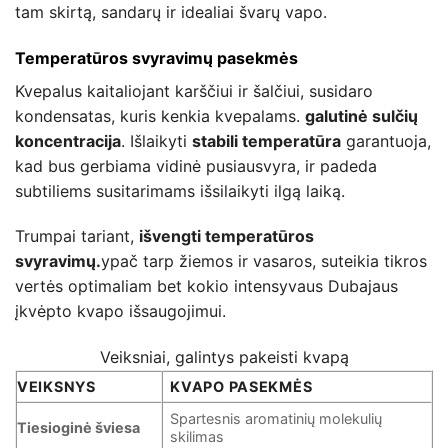
tam skirtą, sandarų ir idealiai švarų vapo.
Temperatūros svyravimų pasekmės
Kvepalus kaitaliojant karščiui ir šalčiui, susidaro
kondensatas, kuris kenkia kvepalams.
galutinė sulčių
koncentracija
. Išlaikyti
stabili temperatūra
garantuoja,
kad bus gerbiama vidinė pusiausvyra, ir padeda
subtiliems susitarimams išsilaikyti ilgą laiką.
Trumpai tariant,
išvengti temperatūros
svyravimų.
ypač tarp žiemos ir vasaros, suteikia tikros
vertės optimaliam bet kokio intensyvaus Dubajaus
įkvėpto kvapo išsaugojimui.
Veiksniai, galintys pakeisti kvapą
VEIKSNYS
KVAPO PASEKMĖS
Spartesnis aromatinių molekulių
Tiesioginė šviesa
skilimas