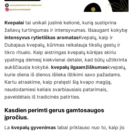
Kvepalai
tai unikali juslinė kelionė, kurią sustiprina
žaliavų turtingumas ir intensyvumas. Išsaugant kokybę
intensyvus rytietiškas aromatas
Kvepalų, kaip ir
Dubajaus kvepalų, kūrimas reikalauja tikslių gestų ir
tikro ritualo. Kaip aistringas kvepalų kūrėjas skiriu
ypatingą dėmesį kiekvienai detalei, kad būtų užtikrinta
aukščiausia kokybė.
kvepalų ilgaamžiškumas
kvepalų,
kurie diena iš dienos išlieka ištikimi savo pažadams.
Kartu atraskime, kaip pratęsti šią kvapo magiją,
naudodamiesi keliais svarbiausiais patarimais,
paveldėtais iš tradicinės patirties.
Kasdien perimti gerus gamtosaugos
įpročius.
La
kvepalų gyvenimas
labai priklauso nuo to, kaip jis