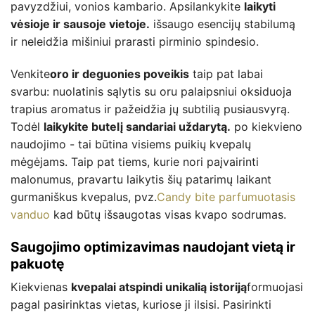
pavyzdžiui, vonios kambario. Apsilankykite
laikyti
vėsioje ir sausoje vietoje.
išsaugo esencijų stabilumą
ir neleidžia mišiniui prarasti pirminio spindesio.
Venkite
oro ir deguonies poveikis
taip pat labai
svarbu: nuolatinis sąlytis su oru palaipsniui oksiduoja
trapius aromatus ir pažeidžia jų subtilią pusiausvyrą.
Todėl
laikykite butelį sandariai uždarytą.
po kiekvieno
naudojimo - tai būtina visiems puikių kvepalų
mėgėjams. Taip pat tiems, kurie nori paįvairinti
malonumus, pravartu laikytis šių patarimų laikant
gurmaniškus kvepalus, pvz.
Candy bite parfumuotasis
vanduo
kad būtų išsaugotas visas kvapo sodrumas.
Saugojimo optimizavimas naudojant vietą ir
pakuotę
Kiekvienas
kvepalai atspindi unikalią istoriją
formuojasi
pagal pasirinktas vietas, kuriose ji ilsisi. Pasirinkti