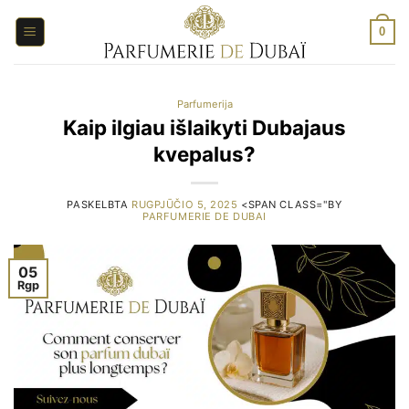
Pereiti
prie
0
turinio
Parfumerija
Kaip ilgiau išlaikyti Dubajaus
kvepalus?
PASKELBTA
RUGPJŪČIO 5, 2025
<SPAN CLASS="BY
PARFUMERIE DE DUBAI
05
Rgp