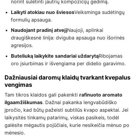
norint sulėtinti jautrių kompozicijų gedimą.
Laikyti atokiau nuo šviesos
Veiksminga sudėtingų
formulių apsauga.
Naudojant pradinį atvejį
Naujoji, aplinkai
draugiškesnė linija: dviguba apsauga nuo išorinės
agresijos.
Buteliuką laikykite sandariai uždarytą
Ribojamas
oro įsiurbimas ir išvengiama per didelio garavimo.
Dažniausiai daromų klaidų tvarkant kvepalus
vengimas
Tam tikros klaidos gali pakenkti
rafinuoto aromato
ilgaamžiškumas
. Dažnai pakanka lengvabūdiško
įpročio, kad būtų pažeisti subtilūs kvapo aspektai. Jei
laikysitės tinkamų patarimų, viskas pasikeis, todėl
galėsite mėgautis pojūčiais, kurie nesikeičia mėnuo po
mėnesio.