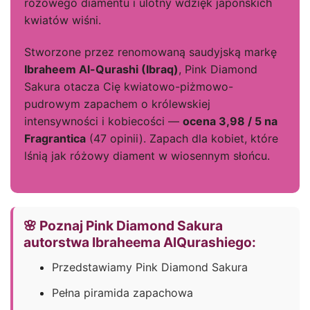
różowego diamentu i ulotny wdzięk japońskich
kwiatów wiśni.
Stworzone przez renomowaną saudyjską markę
Ibraheem Al-Qurashi (Ibraq)
, Pink Diamond
Sakura otacza Cię kwiatowo-piżmowo-
pudrowym zapachem o królewskiej
intensywności i kobiecości —
ocena 3,98 / 5 na
Fragrantica
(47 opinii). Zapach dla kobiet, które
lśnią jak różowy diament w wiosennym słońcu.
🌸 Poznaj Pink Diamond Sakura
autorstwa Ibraheema AlQurashiego:
Przedstawiamy Pink Diamond Sakura
Pełna piramida zapachowa