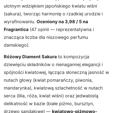
ulotnym wdziękiem japońskiego kwiatu wiśni
(sakura), tworząc harmonię o rzadkiej urodzie i
wyrafinowaniu.
Oceniony na 3,98 / 5 na
Fragrantica
(47 opinii — reprezentatywna i
znacząca liczba dla niszowego perfumu
damskiego).
Różowy Diament Sakura
to kompozycja
dziewięciu składników o nienagannej elegancji i
spójności kwiatowej, łącząca słoneczną jasność w
nutach głowy (kwiat pomarańczy, piwonia,
mandarynka), kwiatową szlachetność w nutach
serca (lilia, róża, kwiat wiśni) oraz jedwabistą
delikatność w bazie (białe piżmo, bursztyn,
drzewo sandałowe) —
kwiatowo-piżmowo-