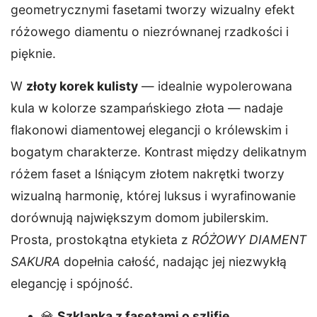
geometrycznymi fasetami tworzy wizualny efekt
różowego diamentu o niezrównanej rzadkości i
pięknie.
W
złoty korek kulisty
— idealnie wypolerowana
kula w kolorze szampańskiego złota — nadaje
flakonowi diamentowej elegancji o królewskim i
bogatym charakterze. Kontrast między delikatnym
różem faset a lśniącym złotem nakrętki tworzy
wizualną harmonię, której luksus i wyrafinowanie
dorównują największym domom jubilerskim.
Prosta, prostokątna etykieta z
RÓŻOWY DIAMENT
SAKURA
dopełnia całość, nadając jej niezwykłą
elegancję i spójność.
💎
Szklanka z fasetami o szlifie