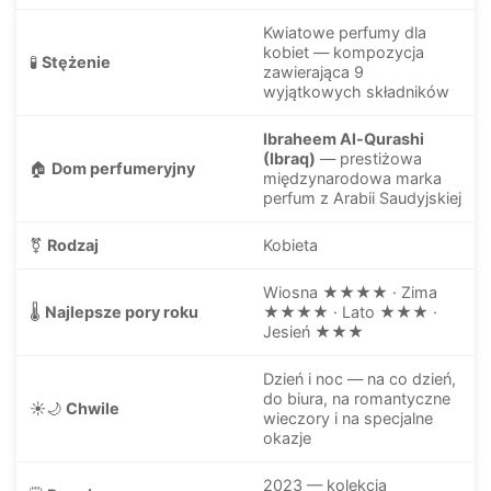
Kwiatowe perfumy dla
kobiet — kompozycja
🧪
Stężenie
zawierająca 9
wyjątkowych składników
Ibraheem Al-Qurashi
(Ibraq)
— prestiżowa
🏠
Dom perfumeryjny
międzynarodowa marka
perfum z Arabii Saudyjskiej
⚧
Rodzaj
Kobieta
Wiosna ★★★★ · Zima
🌡️
Najlepsze pory roku
★★★★ · Lato ★★★ ·
Jesień ★★★
Dzień i noc — na co dzień,
do biura, na romantyczne
☀️🌙
Chwile
wieczory i na specjalne
okazje
2023 — kolekcja