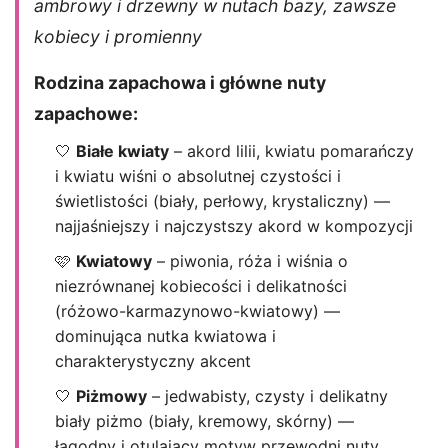
ambrowy i drzewny w nutach bazy, zawsze
kobiecy i promienny
Rodzina zapachowa i główne nuty
zapachowe:
🤍
Białe kwiaty
– akord lilii, kwiatu pomarańczy
i kwiatu wiśni o absolutnej czystości i
świetlistości (biały, perłowy, krystaliczny) —
najjaśniejszy i najczystszy akord w kompozycji
🩷
Kwiatowy
– piwonia, róża i wiśnia o
niezrównanej kobiecości i delikatności
(różowo-karmazynowo-kwiatowy) —
dominująca nutka kwiatowa i
charakterystyczny akcent
🤍
Piżmowy
– jedwabisty, czysty i delikatny
biały piżmo (biały, kremowy, skórny) —
łagodny i otulający motyw przewodni nuty