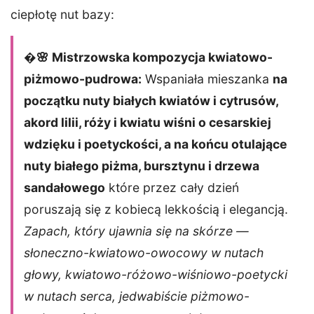
ciepłotę nut bazy:
�🌸 Mistrzowska kompozycja kwiatowo-
piżmowo-pudrowa:
Wspaniała mieszanka
na
początku nuty białych kwiatów i cytrusów,
akord lilii, róży i kwiatu wiśni o cesarskiej
wdzięku i poetyckości, a na końcu otulające
nuty białego piżma, bursztynu i drzewa
sandałowego
które przez cały dzień
poruszają się z kobiecą lekkością i elegancją.
Zapach, który ujawnia się na skórze —
słoneczno-kwiatowo-owocowy w nutach
głowy, kwiatowo-różowo-wiśniowo-poetycki
w nutach serca, jedwabiście piżmowo-