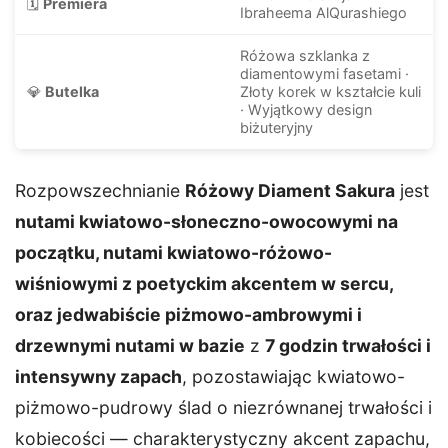
🗓️
Premiera
Ibraheema AlQurashiego
Różowa szklanka z
diamentowymi fasetami ·
💎
Butelka
Złoty korek w kształcie kuli
· Wyjątkowy design
biżuteryjny
Rozpowszechnianie
Różowy Diament Sakura
jest
nutami kwiatowo-słoneczno-owocowymi na
początku, nutami kwiatowo-różowo-
wiśniowymi z poetyckim akcentem w sercu,
oraz jedwabiście piżmowo-ambrowymi i
drzewnymi nutami w bazie
z
7 godzin trwałości i
intensywny zapach
, pozostawiając kwiatowo-
piżmowo-pudrowy ślad o niezrównanej trwałości i
kobiecości — charakterystyczny akcent zapachu,