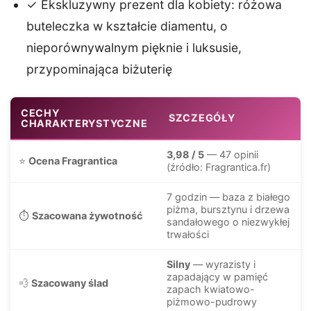
✓ Ekskluzywny prezent dla kobiety: różowa
buteleczka w kształcie diamentu, o
nieporównywalnym pięknie i luksusie,
przypominająca biżuterię
CECHY
SZCZEGÓŁY
CHARAKTERYSTYCZNE
3,98 / 5
— 47 opinii
⭐
Ocena Fragrantica
(źródło: Fragrantica.fr)
7 godzin — baza z białego
piżma, bursztynu i drzewa
⏱️
Szacowana żywotność
sandałowego o niezwykłej
trwałości
Silny
— wyrazisty i
zapadający w pamięć
💨
Szacowany ślad
zapach kwiatowo-
piżmowo-pudrowy