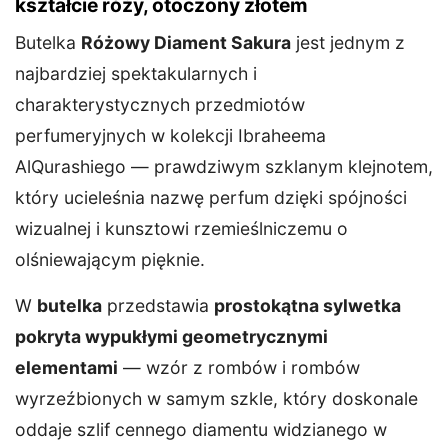
kształcie róży, otoczony złotem
Butelka
Różowy Diament Sakura
jest jednym z
najbardziej spektakularnych i
charakterystycznych przedmiotów
perfumeryjnych w kolekcji Ibraheema
AlQurashiego — prawdziwym szklanym klejnotem,
który ucieleśnia nazwę perfum dzięki spójności
wizualnej i kunsztowi rzemieślniczemu o
olśniewającym pięknie.
W
butelka
przedstawia
prostokątna sylwetka
pokryta wypukłymi geometrycznymi
elementami
— wzór z rombów i rombów
wyrzeźbionych w samym szkle, który doskonale
oddaje szlif cennego diamentu widzianego w