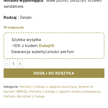
Notatka wyjaśniająca
: Białe piżmo, bursztyn, drzewo
sandałowe.
Rodzaj
: Żenski.
W magazynie
🔥
Szybka wysyłka
🎁
-10% z kodem
Dubaj10
✅
Gwarancja autentyczności perfum
Ilość Pink Diamond Sakura – Eau de parfum de niche féminine (
DODAJ DO KOSZYKA
Kategorie:
Perfumy z Dubaju o zapachu bursztynu
,
Ibrahim Al
Qurashi (IBRAQ)
,
Perfumy z Dubaju o zapachu kwiatu pomarańczy
,
Perfumy dla kobiet z Dubaju