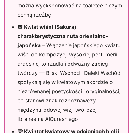
można wyeksponować na toaletce niczym
cenną rzeźbę
🌸 Kwiat wiśni (Sakura):
charakterystyczna nuta orientalno-
japońska
– Włączenie japońskiego kwiatu
wiśni do kompozycji wysokiej perfumerii
arabskiej to rzadki i odważny zabieg
twórczy — Bliski Wschód i Daleki Wschód
spotykają się w kwiatowym akordzie o
niezrównanej poetyckości i oryginalności,
co stanowi znak rozpoznawczy
międzynarodowej wizji twórczej
Ibraheema AlQurashiego
🩷 Kwintet kwiatowy w odcieniach bieli i