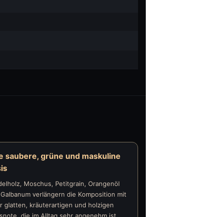
e saubere, grüne und maskuline
is
elholz, Moschus, Petitgrain, Orangenöl
 Galbanum verlängern die Komposition mit
r glatten, kräuterartigen und holzigen
snote, die im Alltag sehr angenehm ist.