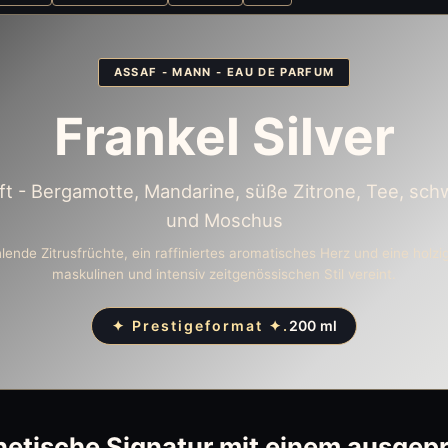
ASSAF - MANN - EAU DE PARFUM
Frankel Silver
t - Bergamotte, Mandarine, süße Zitrone, Tee, sc
und Moschus
ahlende Zitrusfrüchte, ein raffiniertes aromatisches Herz und eine hol
maskulinen und intensiv zeitgenössischen Stil vereint.
✦ Prestigeformat ✦.
200 ml
netische Signatur mit einem ausgep