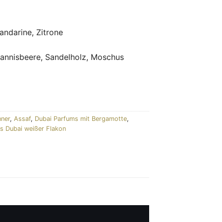
ndarine, Zitrone
m
nnisbeere, Sandelholz, Moschus
nner
,
Assaf
,
Dubai Parfums mit Bergamotte
,
s Dubai weißer Flakon