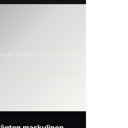
hwarze Johannisbeere, Sandelholz
zige Moschus-Basisnote in einem schlichten,
rägten maskulinen