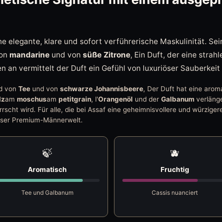
e elegante, klare und sofort verführerische Maskulinität. Sei
on
mandarine
und von
süße Zitrone
, Ein Duft, der eine stra
n an vermittelt der Duft ein Gefühl von luxuriöser Sauberkei
rd von
Tee
und von
schwarze Johannisbeere
, Der Duft hat eine aroma
lz
am
moschus
am
petitgrain
, l'
Orangenöl
und der
Galbanum
verlänge
rscht wird. Für alle, die bei Assaf eine geheimnisvollere und würzige
dieser Premium-Männerwelt.
🍃
🫐
Aromatisch
Fruchtig
Tee und Galbanum
Cassis nuanciert