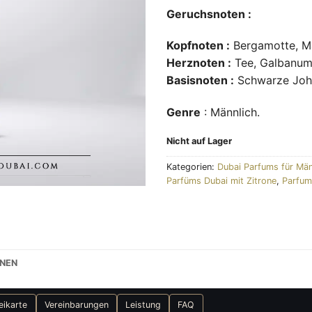
Geruchsnoten :
Kopfnoten :
Bergamotte, Ma
Herznoten :
Tee, Galbanu
Basisnoten :
Schwarze Joha
Genre
: Männlich.
Nicht auf Lager
Kategorien:
Dubai Parfums für Mä
Parfüms Dubai mit Zitrone
,
Parfum
ONEN
eikarte
Vereinbarungen
Leistung
FAQ