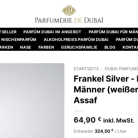
TSELLER
PARFÜM DUBAI IM ANGEBOT
PARFÜM DUBAI FÜR MÄ
NISCHENPARFÜM
ALKOHOLFREIES PARFÜM DUBAI
PARFÜM DU
ARKEN
NASE
FARBEN
GERUCHSFAMILIE
BLOG
KONTA
STARTSEITE
/
DUBAI PARFUM
Frankel Silver -
Männer (weißer
Assaf
64,90
€
inkl. MwSt.
€
Entweder
324,50
/ Liter