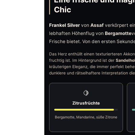
Chic
Frankel Silver
von
Assaf
verkörpert ein
lebhaften Höhenflug von
Bergamotte
v
Frische bietet. Von den ersten Sekunde
Das Herz enthüllt einen texturierteren Akko
fruchtig ist. Im Hintergrund ist der
Sandelho
kräuterigen Eleganz, die immer perfekt beher
dunklere und rätselhaftere Interpretation 
🍋
Zitrusfrüchte
Bergamotte, Mandarine, süße Zitrone