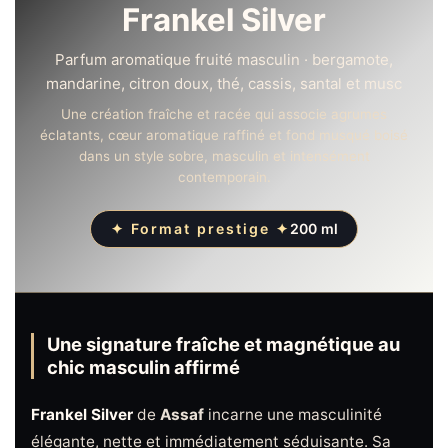
Frankel Silver
Parfum aromatique fruité masculin · bergamote,
mandarine, citron doux, thé, cassis, santal et musc
Une création fraîche et racée qui associe agrumes
éclatants, cœur aromatique raffiné et fond musqué boisé
dans un style sobre, masculin et intensément
contemporain.
✦ Format prestige ✦
200 ml
Une signature fraîche et magnétique au
chic masculin affirmé
Frankel Silver
de
Assaf
incarne une masculinité
élégante, nette et immédiatement séduisante. Sa