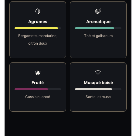
🍋
🍃
Agrumes
Aromatique
Bergamote, mandarine,
Thé et galbanum
citron doux
🫐
🤍
Fruité
Musqué boisé
Cassis nuancé
Santal et musc