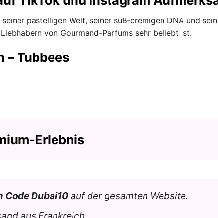
 auf TikTok und Instagram Aufmerksa
 seiner pastelligen Welt, seiner süß-cremigen DNA und sein
bei Liebhabern von Gourmand-Parfums sehr beliebt ist.
n – Tubbees
mium-Erlebnis
m Code Dubai10
auf der gesamten Website.
sand aus Frankreich.