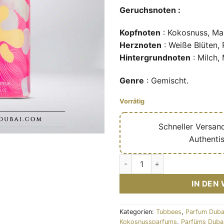
Geruchsnoten :
Kopfnoten
: Kokosnuss, Mai
Herznoten
: Weiße Blüten, 
Hintergrundnoten
: Milch,
Genre
: Gemischt.
Vorrätig
🔥
Schneller Versan
✅
Authenti
Dreamy Treats (Collection Gr
IN DEN
Kategorien:
Tubbees
,
Parfum Duba
Kokosnussparfums
,
Parfüms Dubai