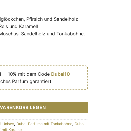
glöckchen, Pfirsich und Sandelholz
Reis und Karamell
 Moschus, Sandelholz und Tonkabohne.
d
🎁
-10% mit dem Code
Dubai10
sches Parfum garantiert
andeur) – Eau de parfum mixte (flacon rose 50 ml) – Tubbees M
 WARENKORB LEGEN
i Unisex
,
Dubai-Parfums mit Tonkabohne
,
Dubai
 mit Karamell