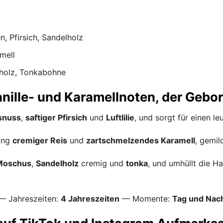
, Pfirsich, Sandelholz
mell
holz, Tonkabohne
anille- und Karamellnoten, der Gebor
snuss
,
saftiger Pfirsich
und
Luftlilie
, und sorgt für einen l
ung
cremiger Reis
und
zartschmelzendes Karamell
, gemil
Moschus
,
Sandelholz
cremig und
tonka
, und umhüllt die H
 Jahreszeiten:
4 Jahreszeiten
— Momente:
Tag und Nac