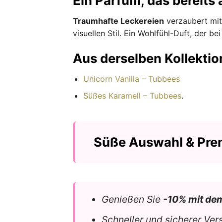
Ein Parfüm, das bereits
Traumhafte Leckereien
verzaubert mit
visuellen Stil. Ein Wohlfühl-Duft, der 
Aus derselben Kollektio
Unicorn Vanilla – Tubbees
Süßes Karamell – Tubbees
.
Süße Auswahl & Pre
Genießen Sie
-10% mit de
Schneller und sicherer Ver