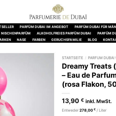
TSELLER
PARFÜM DUBAI IM ANGEBOT
PARFÜM DUBAI FÜR MÄ
NISCHENPARFÜM
ALKOHOLFREIES PARFÜM DUBAI
PARFÜM DU
ARKEN
NASE
FARBEN
GERUCHSFAMILIE
BLOG
KONTA
STARTSEITE
/
PARFUM DUBAI 
Dreamy Treats 
– Eau de Parfu
(rosa Flakon, 5
13,90
€
inkl. MwSt.
€
Entweder
278,00
/ Liter