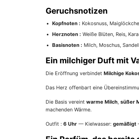
Geruchsnotizen
Kopfnoten :
Kokosnuss, Maiglöckchen
Herznoten :
Weiße Blüten, Reis, Kara
Basisnoten :
Milch, Moschus, Sandel
Ein milchiger Duft mit V
Die Eröffnung verbindet
Milchige Koko
Das Herz offenbart eine Übereinstimm
Die Basis vereint
warme Milch
,
süßer 
machenden Wärme.
Outfit :
6 Uhr
— Kielwasser:
gemäßigt
—