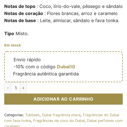
Notas de topo
: Coco, lírio-do-vale, pêssego e sândalo
Notas de coração
: Flores brancas, arroz e caramelo
Notas de base
: Leite, almíscar, sândalo e fava tonka.
Tipo
Misto.
Em stock
🔥
Envio rápido
🎁
-10% com o código
Dubai10
✅
Fragrância autêntica garantida
Quantidade de Dreamy Treats (Collection Grandeur) – Eau de 
ADICIONAR AO CARRINHO
Categorias:
Tubbees
,
Dubai fragrância mista
,
Fragrâncias do Dubai
com fava tonka
,
Fragrâncias de coco do Dubai
,
Dubai perfumes com
caramelo