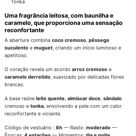
Tonka
Uma fragrância leitosa, com baunilha e
caramelo, que proporciona uma sensação
reconfortante
A abertura combina
coco cremoso
,
pêssego
suculento
e
muguet
, criando um início luminoso e
apetitoso.
O coração revela um acordo
arroz cremoso
e
caramelo derretido
, suavizado por delicadas flores
brancas.
A base reúne
leite quente
,
almíscar doce
,
sândalo
cremoso e
tonka
, envolvendo a pele com um calor
reconfortante e viciante.
Código de vestuário :
6h
— Rasto:
moderado
—
Épocas:
4 estações
— Momentos:
dia e noite
.