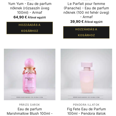
Yum Yum - Eau de parfum
Le Parfait pour femme
nőknek (rózsaszín üveg
(Panache) - Eau de parfum
100ml) - Armaf
nőknek (100 ml fehér üveg)
- Armaf
64,90
€
Áfával együtt
39,90
€
Áfával együtt
HOZZÁADÁS A
HOZZÁADÁS A
KOSÁRHOZ
KOSÁRHOZ
PÁRIZS SAROK
PENDORA ILLATOK
Eau de parfum
Fig Fete Eau de Parfum
Marshmallow Blush 100ml -
100ml - Pendora illatok