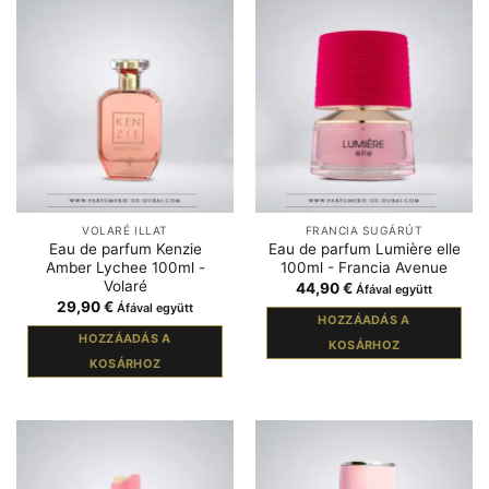
VOLARÉ ILLAT
FRANCIA SUGÁRÚT
Eau de parfum Kenzie
Eau de parfum Lumière elle
Amber Lychee 100ml -
100ml - Francia Avenue
Volaré
44,90
€
Áfával együtt
29,90
€
Áfával együtt
HOZZÁADÁS A
HOZZÁADÁS A
KOSÁRHOZ
KOSÁRHOZ