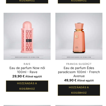
KOSÁRHOZ
KOSÁRHOZ
RAVE
FRANCIA SUGÁRÚT
Eau de parfum Now női
Eau de parfum Édes
100ml - Rave
paradicsom 100ml - French
Avenue
29,90
€
Áfával együtt
49,90
€
Áfával együtt
HOZZÁADÁS A
HOZZÁADÁS A
KOSÁRHOZ
KOSÁRHOZ