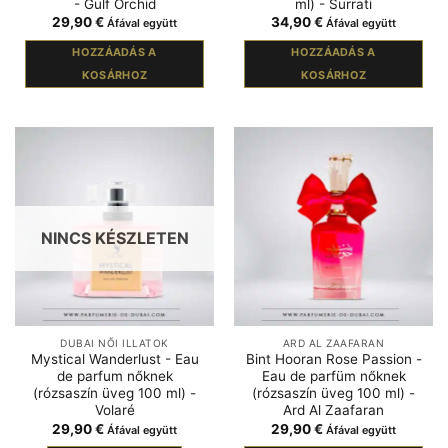
- Gulf Orchid
ml) - Surrati
29,90
€
34,90
€
Áfával együtt
Áfával együtt
HOZZÁADÁS A
HOZZÁADÁS A
KOSÁRHOZ
KOSÁRHOZ
NINCS KÉSZLETEN
DUBAI NŐI ILLATOK
ARD AL ZAAFARAN
Mystical Wanderlust - Eau
Bint Hooran Rose Passion -
de parfum nőknek
Eau de parfüm nőknek
(rózsaszín üveg 100 ml) -
(rózsaszín üveg 100 ml) -
Volaré
Ard Al Zaafaran
29,90
€
29,90
€
Áfával együtt
Áfával együtt