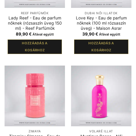
REEF PARFÜMÖK
DUBAI NŐI ILLATOK
Lady Reef - Eau de parfum
Love Key - Eau de parfum
nőknek (rózsaszín üveg 150
nőknek (100 ml rózsaszín
ml) - Reef Parfümök
üveg) - Maison Asrar
89,90
€
39,90
€
Áfával együtt
Áfával együtt
HOZZÁADÁS A
HOZZÁADÁS A
KOSÁRHOZ
KOSÁRHOZ
ZIMAYA
VOLARÉ ILLAT