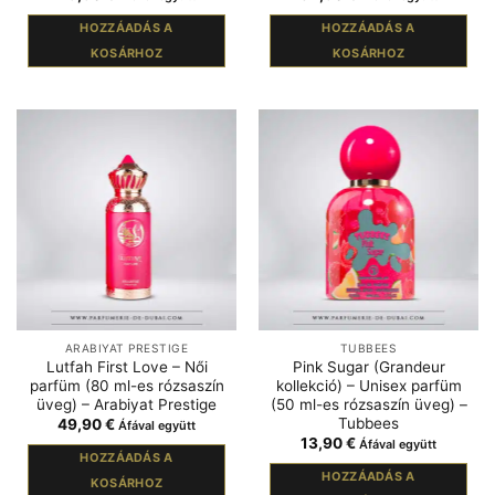
HOZZÁADÁS A
HOZZÁADÁS A
KOSÁRHOZ
KOSÁRHOZ
ARABIYAT PRESTIGE
TUBBEES
Lutfah First Love – Női
Pink Sugar (Grandeur
parfüm (80 ml-es rózsaszín
kollekció) – Unisex parfüm
üveg) – Arabiyat Prestige
(50 ml-es rózsaszín üveg) –
Tubbees
49,90
€
Áfával együtt
13,90
€
Áfával együtt
HOZZÁADÁS A
HOZZÁADÁS A
KOSÁRHOZ