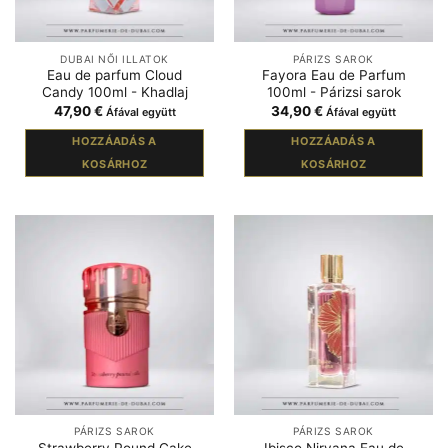
DUBAI NŐI ILLATOK
PÁRIZS SAROK
Eau de parfum Cloud
Fayora Eau de Parfum
Candy 100ml - Khadlaj
100ml - Párizsi sarok
47,90
€
34,90
€
Áfával együtt
Áfával együtt
HOZZÁADÁS A
HOZZÁADÁS A
KOSÁRHOZ
KOSÁRHOZ
PÁRIZS SAROK
PÁRIZS SAROK
Strawberry Pound Cake
Ibisco Nirvana Eau de