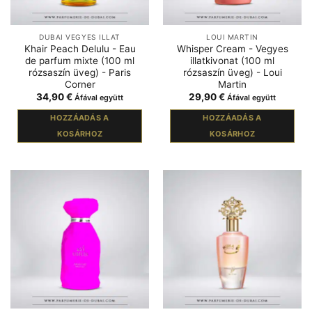
DUBAI VEGYES ILLAT
LOUI MARTIN
Khair Peach Delulu - Eau
Whisper Cream - Vegyes
de parfum mixte (100 ml
illatkivonat (100 ml
rózsaszín üveg) - Paris
rózsaszín üveg) - Loui
Corner
Martin
34,90
€
29,90
€
Áfával együtt
Áfával együtt
HOZZÁADÁS A
HOZZÁADÁS A
KOSÁRHOZ
KOSÁRHOZ