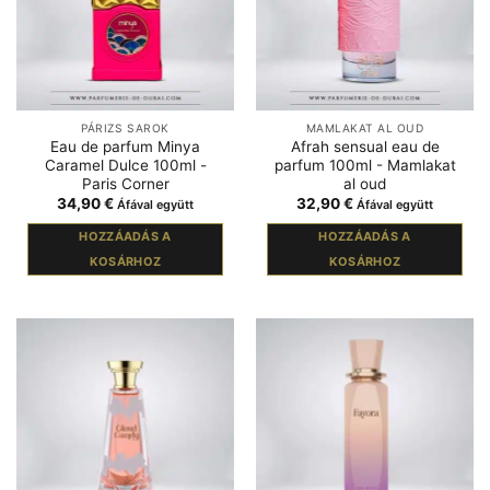
PÁRIZS SAROK
MAMLAKAT AL OUD
Eau de parfum Minya
Afrah sensual eau de
Caramel Dulce 100ml -
parfum 100ml - Mamlakat
Paris Corner
al oud
34,90
€
32,90
€
Áfával együtt
Áfával együtt
HOZZÁADÁS A
HOZZÁADÁS A
KOSÁRHOZ
KOSÁRHOZ