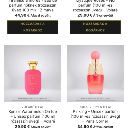
Tiramisu S'mores - Eau de
Mystique Roses – Női
parfum nőknek (rózsaszín
parfüm (100 ml-es
üveg 100 ml) - Zimaya
rózsaszín üveg) – Volaré
44,90
€
29,90
€
Áfával együtt
Áfával együtt
HOZZÁADÁS A
HOZZÁADÁS A
KOSÁRHOZ
KOSÁRHOZ
VOLARÉ ILLAT
DUBAI VEGYES ILLAT
Kenzie Watermelon On Ice
Pinkling – Unisex parfüm
– Unisex parfüm (100 ml
(100 ml-es rózsaszín üveg)
rózsaszín üveg) – Volaré
– Paris Corner
29,90
€
34,90
€
Áfával együtt
Áfával együtt