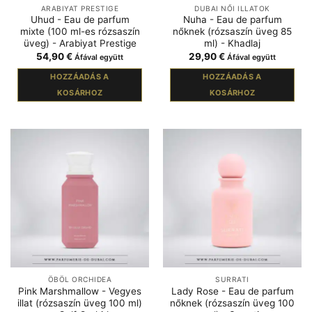
ARABIYAT PRESTIGE
DUBAI NŐI ILLATOK
Uhud - Eau de parfum
Nuha - Eau de parfum
mixte (100 ml-es rózsaszín
nőknek (rózsaszín üveg 85
üveg) - Arabiyat Prestige
ml) - Khadlaj
54,90
€
29,90
€
Áfával együtt
Áfával együtt
HOZZÁADÁS A
HOZZÁADÁS A
KOSÁRHOZ
KOSÁRHOZ
ÖBÖL ORCHIDEA
SURRATI
Pink Marshmallow - Vegyes
Lady Rose - Eau de parfum
illat (rózsaszín üveg 100 ml)
nőknek (rózsaszín üveg 100