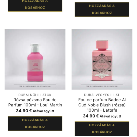
HOZZÁADÁS A
HOZZÁADÁS A
KOSÁRHOZ
KOSÁRHOZ
DUBAI NŐI ILLATOK
DUBAI VEGYES ILLAT
Rózsa pézsma Eau de
Eau de parfum Badee Al
Parfum 100ml - Loui Martin
Oud Noble Blush (rózsa)
100ml - Lattafa
34,90
€
Áfával együtt
34,90
€
Áfával együtt
HOZZÁADÁS A
HOZZÁADÁS A
KOSÁRHOZ
KOSÁRHOZ