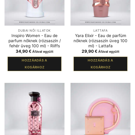
DUBAI NŐI ILLATOK
LATTAFA
Inspiro Women - Eau de
Yara Elixir - Eau de parfüm
parfum nőknek (rózsaszín /
nőknek (rózsaszín üveg 100
fehér üveg 100 ml) - Riiffs
ml) - Lattafa
34,90
€
29,90
€
Áfával együtt
Áfával együtt
HOZZÁADÁS A
HOZZÁADÁS A
KOSÁRHOZ
KOSÁRHOZ