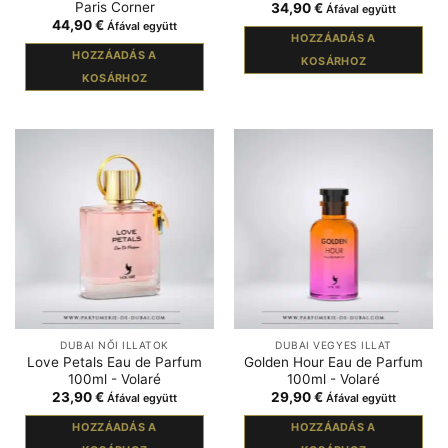
Paris Corner
34,90
€
Áfával együtt
44,90
€
Áfával együtt
HOZZÁADÁS A
HOZZÁADÁS A
KOSÁRHOZ
KOSÁRHOZ
DUBAI NŐI ILLATOK
DUBAI VEGYES ILLAT
Love Petals Eau de Parfum
Golden Hour Eau de Parfum
100ml - Volaré
100ml - Volaré
23,90
€
29,90
€
Áfával együtt
Áfával együtt
HOZZÁADÁS A
HOZZÁADÁS A