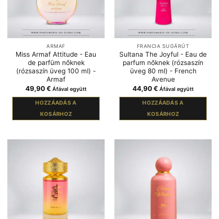
ARMAF
FRANCIA SUGÁRÚT
Miss Armaf Attitude - Eau
Sultana The Joyful - Eau de
de parfüm nőknek
parfum nőknek (rózsaszín
(rózsaszín üveg 100 ml) -
üveg 80 ml) - French
Armaf
Avenue
49,90
€
44,90
€
Áfával együtt
Áfával együtt
HOZZÁADÁS A
HOZZÁADÁS A
KOSÁRHOZ
KOSÁRHOZ