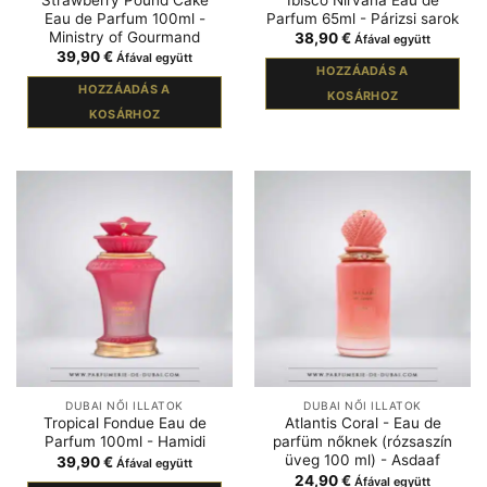
Eau de Parfum 100ml -
Parfum 65ml - Párizsi sarok
Ministry of Gourmand
38,90
€
Áfával együtt
39,90
€
Áfával együtt
HOZZÁADÁS A
HOZZÁADÁS A
KOSÁRHOZ
KOSÁRHOZ
DUBAI NŐI ILLATOK
DUBAI NŐI ILLATOK
Tropical Fondue Eau de
Atlantis Coral - Eau de
Parfum 100ml - Hamidi
parfüm nőknek (rózsaszín
üveg 100 ml) - Asdaaf
39,90
€
Áfával együtt
24,90
€
Áfával együtt