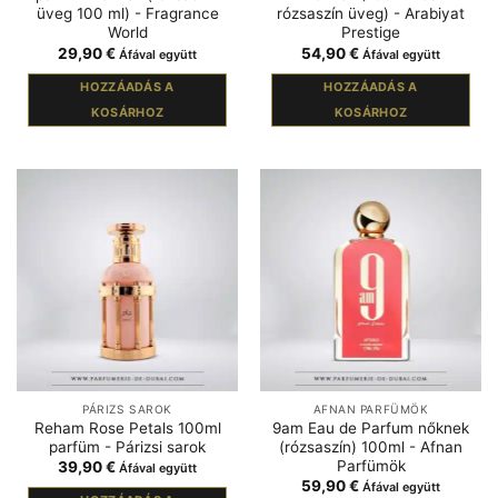
üveg 100 ml) - Fragrance
rózsaszín üveg) - Arabiyat
World
Prestige
29,90
€
54,90
€
Áfával együtt
Áfával együtt
HOZZÁADÁS A
HOZZÁADÁS A
KOSÁRHOZ
KOSÁRHOZ
PÁRIZS SAROK
AFNAN PARFÜMÖK
Reham Rose Petals 100ml
9am Eau de Parfum nőknek
parfüm - Párizsi sarok
(rózsaszín) 100ml - Afnan
Parfümök
39,90
€
Áfával együtt
59,90
€
Áfával együtt