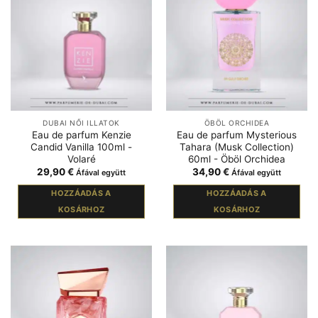
DUBAI NŐI ILLATOK
ÖBÖL ORCHIDEA
Eau de parfum Kenzie
Eau de parfum Mysterious
Candid Vanilla 100ml -
Tahara (Musk Collection)
Volaré
60ml - Öböl Orchidea
29,90
€
34,90
€
Áfával együtt
Áfával együtt
HOZZÁADÁS A
HOZZÁADÁS A
KOSÁRHOZ
KOSÁRHOZ