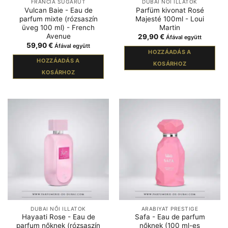
FRANCIA SUGÁRÚT
DUBAI NŐI ILLATOK
Vulcan Baie - Eau de
Parfüm kivonat Rosé
parfum mixte (rózsaszín
Majesté 100ml - Loui
üveg 100 ml) - French
Martin
Avenue
29,90
€
Áfával együtt
59,90
€
Áfával együtt
HOZZÁADÁS A
HOZZÁADÁS A
KOSÁRHOZ
KOSÁRHOZ
DUBAI NŐI ILLATOK
ARABIYAT PRESTIGE
Hayaati Rose - Eau de
Safa - Eau de parfum
parfum nőknek (rózsaszín
nőknek (100 ml-es