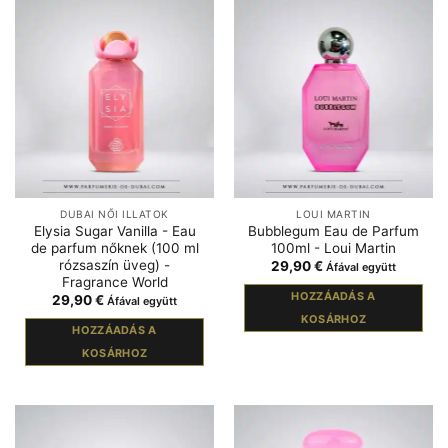
DUBAI NŐI ILLATOK
LOUI MARTIN
Elysia Sugar Vanilla - Eau
Bubblegum Eau de Parfum
de parfum nőknek (100 ml
100ml - Loui Martin
rózsaszín üveg) -
29,90
€
Áfával együtt
Fragrance World
HOZZÁADÁS A
29,90
€
Áfával együtt
KOSÁRHOZ
HOZZÁADÁS A
KOSÁRHOZ