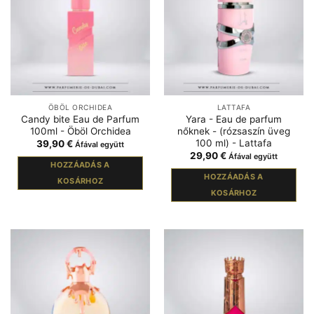
ÖBÖL ORCHIDEA
LATTAFA
Candy bite Eau de Parfum
Yara - Eau de parfum
100ml - Öböl Orchidea
nőknek - (rózsaszín üveg
100 ml) - Lattafa
39,90
€
Áfával együtt
29,90
€
Áfával együtt
HOZZÁADÁS A
HOZZÁADÁS A
KOSÁRHOZ
KOSÁRHOZ