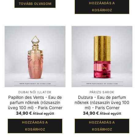
HOZZÁADÁS A
TOVÁBB OLVASOM
KOSÁRHOZ
DUBAI NŐI ILLATOK
PÁRIZS SAROK
Papillon des Vents - Eau de
Dulzura - Eau de parfum
parfum nőknek (rózsaszín
nőknek (rózsaszín üveg 100
üveg 100 ml) - Paris Corner
ml) - Paris Corner
34,90
€
34,90
€
Áfával együtt
Áfával együtt
HOZZÁADÁS A
HOZZÁADÁS A
KOSÁRHOZ
KOSÁRHOZ