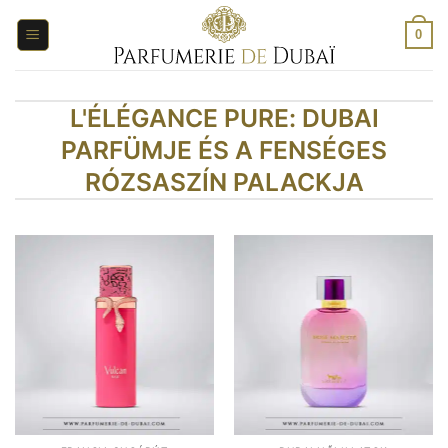
Ugrás
a
0
tartalomra
L'ÉLÉGANCE PURE: DUBAI
PARFÜMJE ÉS A FENSÉGES
RÓZSASZÍN PALACKJA