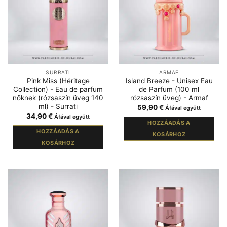
SURRATI
ARMAF
Pink Miss (Héritage
Island Breeze - Unisex Eau
Collection) - Eau de parfum
de Parfum (100 ml
nőknek (rózsaszín üveg 140
rózsaszín üveg) - Armaf
ml) - Surrati
59,90
€
Áfával együtt
34,90
€
Áfával együtt
HOZZÁADÁS A
HOZZÁADÁS A
KOSÁRHOZ
KOSÁRHOZ