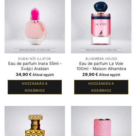
DUBAI NŐI ILLATOK
ALHAMBRA HOUSE
Eau de parfum Inara 55ml -
Eau de parfum La Voie
Svájci Arabian
100ml - Maison Alhambra
34,90
€
29,90
€
Áfával együtt
Áfával együtt
HOZZÁADÁS A
HOZZÁADÁS A
KOSÁRHOZ
KOSÁRHOZ