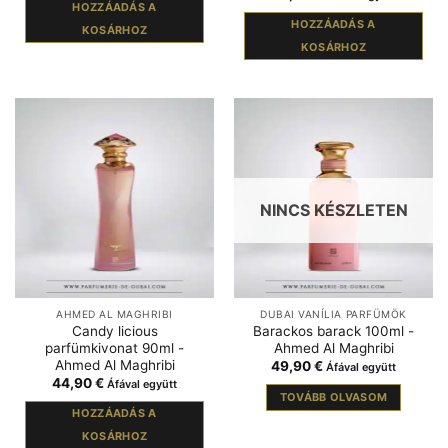
HOZZÁADÁS A
HOZZÁADÁS A
KOSÁRHOZ
KOSÁRHOZ
NINCS KÉSZLETEN
AHMED AL MAGHRIBI
DUBAI VANÍLIA PARFÜMÖK
Candy licious
Barackos barack 100ml -
parfümkivonat 90ml -
Ahmed Al Maghribi
Ahmed Al Maghribi
49,90
€
Áfával együtt
44,90
€
Áfával együtt
TOVÁBB OLVASOM
HOZZÁADÁS A
KOSÁRHOZ