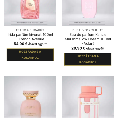
FRANCIA SUGÁRÚT
DUBAI VEGYES ILLAT
Irida parfüm kivonat 100ml
Eau de parfum Kenzie
- French Avenue
Marshmallow Dream 100ml
- Volaré
54,90
€
Áfával együtt
29,90
€
Áfával együtt
HOZZÁADÁS A
HOZZÁADÁS A
KOSÁRHOZ
KOSÁRHOZ