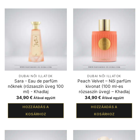
DUBAI NŐI ILLATOK
DUBAI NŐI ILLATOK
Sara - Eau de parfüm
Peach Velvet – Női parfüm
nőknek (rózsaszín üveg 100
kivonat (100 ml-es
ml) - Khadlaj
rózsaszín üveg) – Khadlaj
34,90
€
34,90
€
Áfával együtt
Áfával együtt
HOZZÁADÁS A
HOZZÁADÁS A
KOSÁRHOZ
KOSÁRHOZ