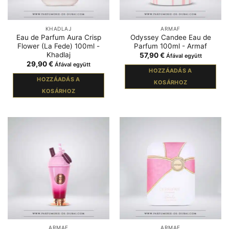
KHADLAJ
ARMAF
Eau de Parfum Aura Crisp
Odyssey Candee Eau de
Flower (La Fede) 100ml -
Parfum 100ml - Armaf
Khadlaj
57,90
€
Áfával együtt
29,90
€
Áfával együtt
HOZZÁADÁS A
HOZZÁADÁS A
KOSÁRHOZ
KOSÁRHOZ
ARMAF
ARMAF