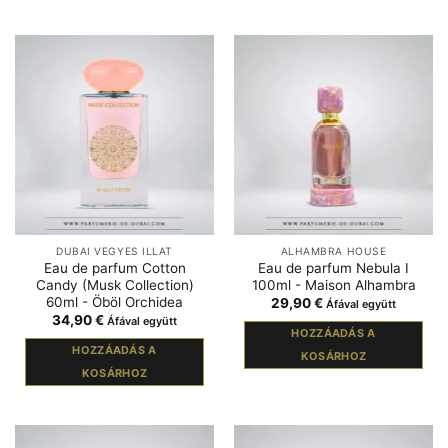
DUBAI VEGYES ILLAT
ALHAMBRA HOUSE
Eau de parfum Cotton
Eau de parfum Nebula I
Candy (Musk Collection)
100ml - Maison Alhambra
60ml - Öböl Orchidea
29,90
€
Áfával együtt
34,90
€
Áfával együtt
HOZZÁADÁS A
HOZZÁADÁS A
KOSÁRHOZ
KOSÁRHOZ