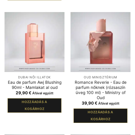
DUBAI NŐI ILLATOK
OUD MINISZTÉRIUM
Eau de parfum Awj Blushing
Romance Reverie - Eau de
90ml - Mamlakat al oud
parfum nőknek (rózsaszín
üveg 100 ml) - Ministry of
29,90
€
Áfával együtt
Oud
HOZZÁADÁS A
39,90
€
Áfával együtt
KOSÁRHOZ
HOZZÁADÁS A
KOSÁRHOZ