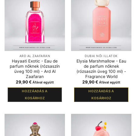
ARD AL ZAAFARAN
DUBAI NŐI ILLATOK
Hayaati Exotic - Eau de
Elysia Marshmallow - Eau
parfum nőknek (rózsaszín
de parfum nőknek
üveg 100 ml) - Ard Al
(rózsaszín üveg 100 ml) -
Zaafaran
Fragrance World
29,90
€
29,90
€
Áfával együtt
Áfával együtt
HOZZÁADÁS A
HOZZÁADÁS A
KOSÁRHOZ
KOSÁRHOZ