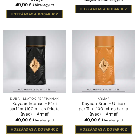
49,90
€
Áfával együtt
HOZZÁADÁS A KOSÁRHOZ
HOZZÁADÁS A KOSÁRHOZ
DUBAI ILLATOK FÉRFIAKNAK
ARMAF
Kayaan Intense – Férfi
Kayaan Brun – Unisex
parfüm (100 ml-es fekete
parfüm (100 ml-es barna
üveg) – Armaf
üveg) – Armaf
49,90
€
49,90
€
Áfával együtt
Áfával együtt
HOZZÁADÁS A KOSÁRHOZ
HOZZÁADÁS A KOSÁRHOZ