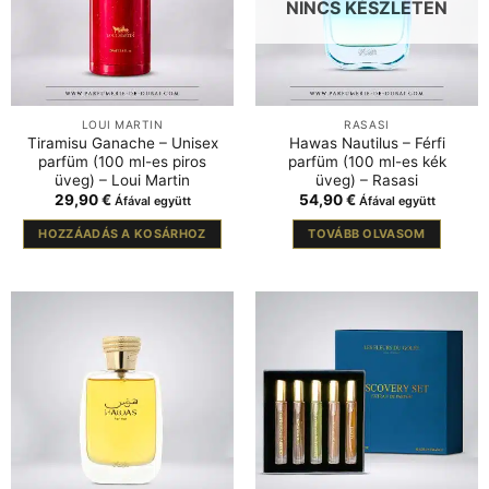
NINCS KÉSZLETEN
LOUI MARTIN
RASASI
Tiramisu Ganache – Unisex
Hawas Nautilus – Férfi
parfüm (100 ml-es piros
parfüm (100 ml-es kék
üveg) – Loui Martin
üveg) – Rasasi
29,90
€
54,90
€
Áfával együtt
Áfával együtt
HOZZÁADÁS A KOSÁRHOZ
TOVÁBB OLVASOM