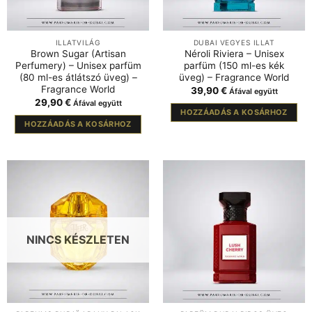
ILLATVILÁG
DUBAI VEGYES ILLAT
Brown Sugar (Artisan
Néroli Riviera – Unisex
Perfumery) – Unisex parfüm
parfüm (150 ml-es kék
(80 ml-es átlátszó üveg) –
üveg) – Fragrance World
Fragrance World
39,90
€
Áfával együtt
29,90
€
Áfával együtt
HOZZÁADÁS A KOSÁRHOZ
HOZZÁADÁS A KOSÁRHOZ
NINCS KÉSZLETEN