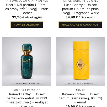
PARFUMS DUBAÏ ARANY PALACK
PARFÜM DUBAI PIROS ÜVEG
Heer – Női parfüm (100 ml-
Lush Cherry – Unisex
es arany színű üveg) – Paris
parfüm (150 ml-es piros
Corner
üveg) – Fragrance World
39,90
€
39,90
€
Áfával együtt
Áfával együtt
TOVÁBB OLVASOM
HOZZÁADÁS A KOSÁRHOZ
ARABIYAT PRESTIGE
ARMAF
Ramad Earthy – Unisex
Kayaan Toffee – Unisex
parfümkoncentrátum (100
parfüm (sárga üveg, 100 ml)
ml-es zöld üveg) – Arabiyat
– Armaf
Prestige
49,90
€
Áfával együtt