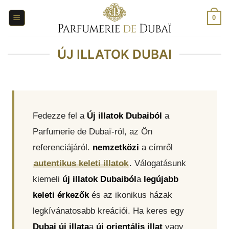
Ugrás
a
0
tartalomra
ÚJ ILLATOK DUBAI
Fedezze fel a
Új illatok Dubaiból
a
Parfumerie de Dubaï-ról, az Ön
referenciájáról.
nemzetközi
a címről
autentikus keleti illatok
. Válogatásunk
kiemeli
új illatok Dubaiból
a
legújabb
keleti érkezők
és az ikonikus házak
legkívánatosabb kreációi. Ha keres egy
Dubai új illata
a
új orientális illat
vagy