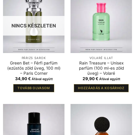
NINCS KÉSZLETEN
PÁRIZS SAROK
VOLARÉ ILLAT
Green Bet – Férfi parfüm
Rain Treasure – Unisex
(ezüstös zöld üveg, 100 ml)
parfüm (100 ml-es zöld
– Paris Corner
üveg) – Volaré
34,90
€
29,90
€
Áfával együtt
Áfával együtt
TOVÁBB OLVASOM
HOZZÁADÁS A KOSÁRHOZ