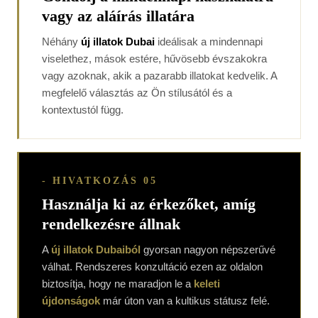
vagy az aláírás illatára
Néhány
új illatok Dubai
ideálisak a mindennapi
viselethez, mások estére, hűvösebb évszakokra
vagy azoknak, akik a pazarabb illatokat kedvelik. A
megfelelő választás az Ön stílusától és a
kontextustól függ.
- HIVATKOZÁS 05
Használja ki az érkezőket, amíg
rendelkezésre állnak
A
új illatok Dubaiból
gyorsan nagyon népszerűvé
válhat. Rendszeres konzultáció ezen az oldalon
biztosítja, hogy ne maradjon le a
keleti
újdonságok
már úton van a kultikus státusz felé.