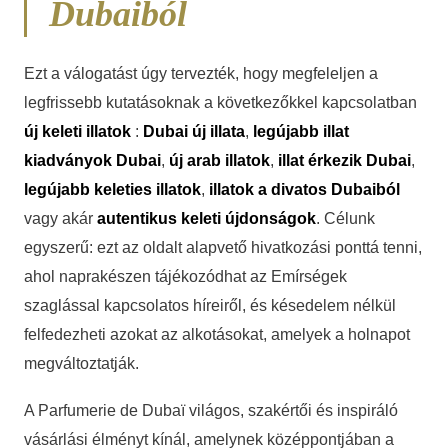
Dubaiból
Ezt a válogatást úgy tervezték, hogy megfeleljen a
legfrissebb kutatásoknak a következőkkel kapcsolatban
új keleti illatok
:
Dubai új illata
,
legújabb illat
kiadványok Dubai
,
új arab illatok
,
illat érkezik Dubai
,
legújabb keleties illatok
,
illatok a divatos Dubaiból
vagy akár
autentikus keleti újdonságok
. Célunk
egyszerű: ezt az oldalt alapvető hivatkozási ponttá tenni,
ahol naprakészen tájékozódhat az Emírségek
szaglással kapcsolatos híreiről, és késedelem nélkül
felfedezheti azokat az alkotásokat, amelyek a holnapot
megváltoztatják.
A Parfumerie de Dubaï világos, szakértői és inspiráló
vásárlási élményt kínál, amelynek középpontjában a