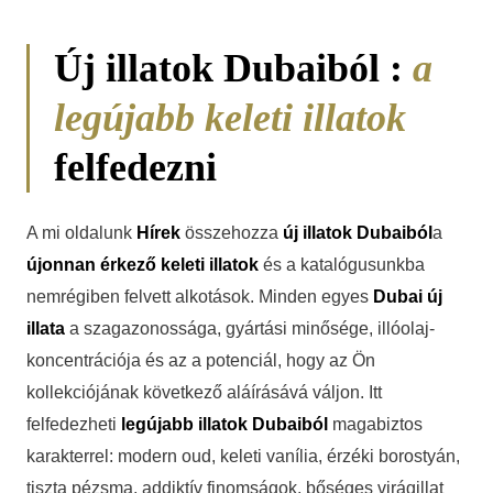
Új illatok Dubaiból :
a
legújabb keleti illatok
felfedezni
A mi oldalunk
Hírek
összehozza
új illatok Dubaiból
a
újonnan érkező keleti illatok
és a katalógusunkba
nemrégiben felvett alkotások. Minden egyes
Dubai új
illata
a szagazonossága, gyártási minősége, illóolaj-
koncentrációja és az a potenciál, hogy az Ön
kollekciójának következő aláírásává váljon. Itt
felfedezheti
legújabb illatok Dubaiból
magabiztos
karakterrel: modern oud, keleti vanília, érzéki borostyán,
tiszta pézsma, addiktív finomságok, bőséges virágillat