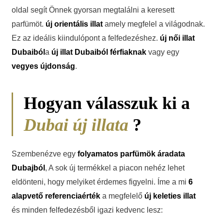
oldal segít Önnek gyorsan megtalálni a keresett
parfümöt.
új orientális illat
amely megfelel a világodnak.
Ez az ideális kiindulópont a felfedezéshez.
új női illat
Dubaiból
a
új illat Dubaiból férfiaknak
vagy egy
vegyes újdonság
.
Hogyan válasszuk ki a
Dubai új illata
?
Szembenézve egy
folyamatos parfümök áradata
Dubajból
, A sok új termékkel a piacon nehéz lehet
eldönteni, hogy melyiket érdemes figyelni. Íme a mi
6
alapvető referenciaérték
a megfelelő
új keleties illat
és minden felfedezésből igazi kedvenc lesz: