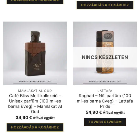
HOZZÁADÁS A KOSÁRHOZ
NINCS KÉSZLETEN
MAMLAKAT AL OUD
LATTAFA
Café Bliss Melt kollekció –
Raghad – Női parfüm (100
Unisex parfüm (100 ml-es
ml-es barna üveg) – Lattafa
barna üveg) – Mamlakat Al
Pride
Oud
54,90
€
Áfával együtt
34,90
€
Áfával együtt
TOVÁBB OLVASOM
HOZZÁADÁS A KOSÁRHOZ