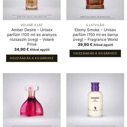
VOLARÉ ILLAT
ILLATVILÁG
Amber Desire – Unisex
Ebony Smoke – Unisex
parfüm (100 ml-es aranyos
parfüm (150 ml-es barna
rózsaszín üveg) – Volaré
üveg) – Fragrance World
Privé
39,90
€
Áfával együtt
34,90
€
Áfával együtt
HOZZÁADÁS A KOSÁRHOZ
HOZZÁADÁS A KOSÁRHOZ