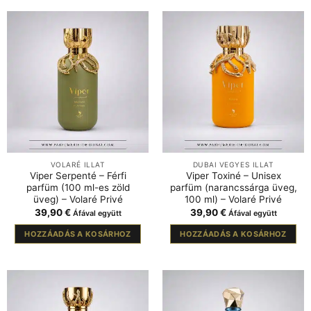
VOLARÉ ILLAT
DUBAI VEGYES ILLAT
Viper Serpenté – Férfi
Viper Toxiné – Unisex
parfüm (100 ml-es zöld
parfüm (narancssárga üveg,
üveg) – Volaré Privé
100 ml) – Volaré Privé
39,90
€
39,90
€
Áfával együtt
Áfával együtt
HOZZÁADÁS A KOSÁRHOZ
HOZZÁADÁS A KOSÁRHOZ