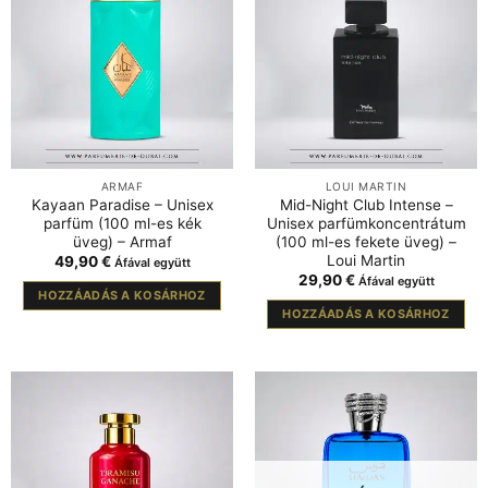
ARMAF
LOUI MARTIN
Kayaan Paradise – Unisex
Mid-Night Club Intense –
parfüm (100 ml-es kék
Unisex parfümkoncentrátum
üveg) – Armaf
(100 ml-es fekete üveg) –
Loui Martin
49,90
€
Áfával együtt
29,90
€
Áfával együtt
HOZZÁADÁS A KOSÁRHOZ
HOZZÁADÁS A KOSÁRHOZ