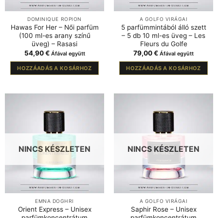
DOMINIQUE ROPION
A GOLFO VIRÁGAI
Hawas For Her – Női parfüm
5 parfümmintából álló szett
(100 ml-es arany színű
– 5 db 10 ml-es üveg – Les
üveg) – Rasasi
Fleurs du Golfe
54,90
€
79,00
€
Áfával együtt
Áfával együtt
HOZZÁADÁS A KOSÁRHOZ
HOZZÁADÁS A KOSÁRHOZ
NINCS KÉSZLETEN
NINCS KÉSZLETEN
EMNA DOGHRI
A GOLFO VIRÁGAI
Orient Express – Unisex
Saphir Rose – Unisex
parfümkoncentrátum
parfümkoncentrátum