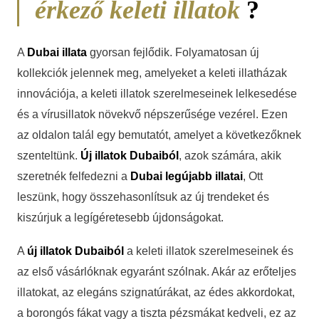
érkező keleti illatok
?
A
Dubai illata
gyorsan fejlődik. Folyamatosan új
kollekciók jelennek meg, amelyeket a keleti illatházak
innovációja, a keleti illatok szerelmeseinek lelkesedése
és a vírusillatok növekvő népszerűsége vezérel. Ezen
az oldalon talál egy bemutatót, amelyet a következőknek
szenteltünk.
Új illatok Dubaiból
, azok számára, akik
szeretnék felfedezni a
Dubai legújabb illatai
, Ott
leszünk, hogy összehasonlítsuk az új trendeket és
kiszúrjuk a legígéretesebb újdonságokat.
A
új illatok Dubaiból
a keleti illatok szerelmeseinek és
az első vásárlóknak egyaránt szólnak. Akár az erőteljes
illatokat, az elegáns szignatúrákat, az édes akkordokat,
a borongós fákat vagy a tiszta pézsmákat kedveli, ez az