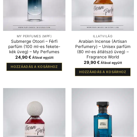
MY PERFUMES (MPF)
ILLATVILÁG
Submerge Otoori – Férfi
Arabian Incense (Artisan
parfüm (100 ml-es fekete-
Perfumery) – Unisex parfüm
kék üveg) – My Perfumes
(80 ml-es átlátszó üveg) –
Fragrance World
24,90
€
Áfával együtt
29,90
€
Áfával együtt
HOZZÁADÁS A KOSÁRHOZ
HOZZÁADÁS A KOSÁRHOZ