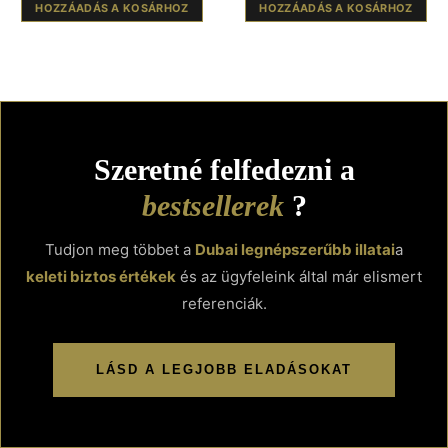
HOZZÁADÁS A KOSÁRHOZ
HOZZÁADÁS A KOSÁRHOZ
Szeretné felfedezni a
bestsellerek
?
Tudjon meg többet a
Dubai legnépszerűbb illatai
a
keleti biztos értékek
és az ügyfeleink által már elismert
referenciák.
LÁSD A LEGJOBB ELADÁSOKAT