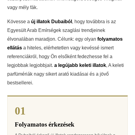
vagy mély fák.
Kövesse a
új illatok Dubaiból
, hogy továbbra is az
Egyesült Arab Emírségek szaglási trendjeinek
élvonalában maradjon. Célunk: egy olyan
folyamatos
ellátás
a hiteles, elérhetetlen vagy kevéssé ismert
referenciákról, hogy Ön elsőként fedezhesse fel a
legjobbak legjobbjait.
a legújabb keleti illatok
, A keleti
parfümériák nagy sikert arató kiadásai és a jövő
bestsellerei.
01
Folyamatos érkezések
A Dubaiból érkező új illatok rendszeresen bővülnek a