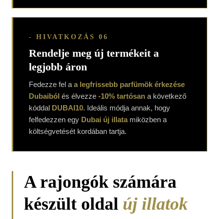
- HIVATKOZÁS 06
Rendelje meg új termékeit a
legjobb áron
Fedezze fel a
a legfrissebb parfümök érkezése
Dubaiból
és élvezze
-10% tartósan
a következő
kóddal
DUBAI10
. Ideális módja annak, hogy
felfedezzen egy
Dubai új illata
miközben a
költségvetését kordában tartja.
A rajongók számára
készült oldal
új illatok