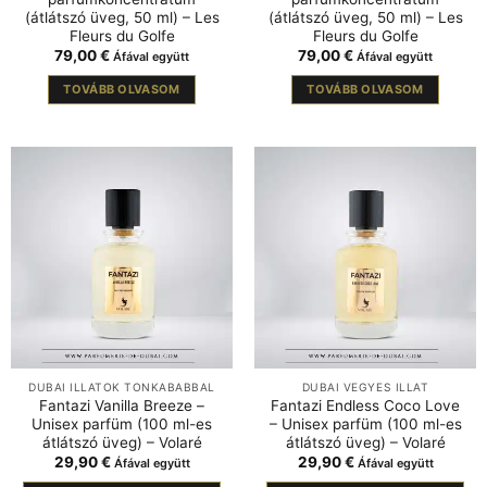
(átlátszó üveg, 50 ml) – Les
(átlátszó üveg, 50 ml) – Les
Fleurs du Golfe
Fleurs du Golfe
79,00
€
79,00
€
Áfával együtt
Áfával együtt
TOVÁBB OLVASOM
TOVÁBB OLVASOM
DUBAI ILLATOK TONKABABBAL
DUBAI VEGYES ILLAT
Fantazi Vanilla Breeze –
Fantazi Endless Coco Love
Unisex parfüm (100 ml-es
– Unisex parfüm (100 ml-es
átlátszó üveg) – Volaré
átlátszó üveg) – Volaré
29,90
€
29,90
€
Áfával együtt
Áfával együtt