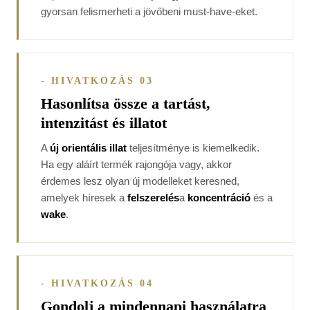
gyorsan felismerheti a jövőbeni must-have-eket.
- HIVATKOZÁS 03
Hasonlítsa össze a tartást,
intenzitást és illatot
A
új orientális illat
teljesítménye is kiemelkedik.
Ha egy aláírt termék rajongója vagy, akkor
érdemes lesz olyan új modelleket keresned,
amelyek híresek a
felszerelés
a
koncentráció
és a
wake
.
- HIVATKOZÁS 04
Gondolj a mindennapi használatra