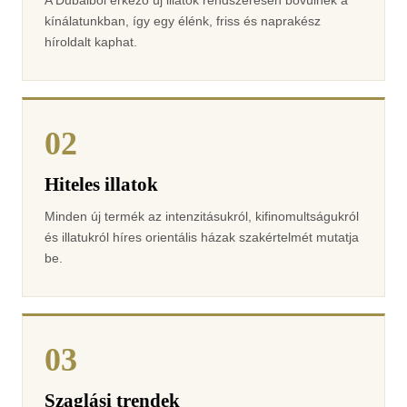
kínálatunkban, így egy élénk, friss és naprakész
híroldalt kaphat.
02
Hiteles illatok
Minden új termék az intenzitásukról, kifinomultságukról
és illatukról híres orientális házak szakértelmét mutatja
be.
03
Szaglási trendek