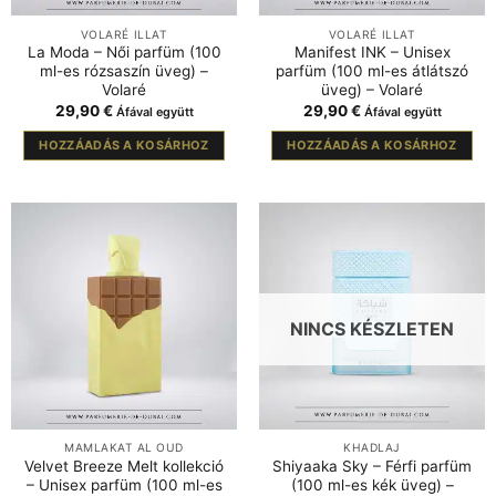
VOLARÉ ILLAT
VOLARÉ ILLAT
La Moda – Női parfüm (100
Manifest INK – Unisex
ml-es rózsaszín üveg) –
parfüm (100 ml-es átlátszó
Volaré
üveg) – Volaré
29,90
€
29,90
€
Áfával együtt
Áfával együtt
HOZZÁADÁS A KOSÁRHOZ
HOZZÁADÁS A KOSÁRHOZ
NINCS KÉSZLETEN
MAMLAKAT AL OUD
KHADLAJ
Velvet Breeze Melt kollekció
Shiyaaka Sky – Férfi parfüm
– Unisex parfüm (100 ml-es
(100 ml-es kék üveg) –