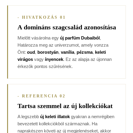
- HIVATKOZÁS 01
A domináns szagcsalád azonosítása
Mielőtt vásárolna egy
új parfüm Dubaiból
,
Határozza meg az univerzumot, amely vonzza
Önt:
oud
,
borostyán
,
vanília
,
pézsma
,
keleti
virágos
vagy
ínyencek
. Ez az alapja az újonnan
érkezők pontos szűrésének.
- REFERENCIA 02
Tartsa szemmel az új kollekciókat
A legszebb
új keleti illatok
gyakran a nemrégiben
bevezetett kollekciókból származnak. Ha
naprakészen követi az új megjelenéseket, akkor