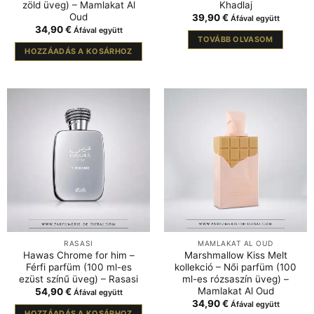
zöld üveg) – Mamlakat Al
Khadlaj
Oud
39,90
€
Áfával együtt
34,90
€
Áfával együtt
TOVÁBB OLVASOM
HOZZÁADÁS A KOSÁRHOZ
RASASI
MAMLAKAT AL OUD
Hawas Chrome for him –
Marshmallow Kiss Melt
Férfi parfüm (100 ml-es
kollekció – Női parfüm (100
ezüst színű üveg) – Rasasi
ml-es rózsaszín üveg) –
Mamlakat Al Oud
54,90
€
Áfával együtt
34,90
€
Áfával együtt
HOZZÁADÁS A KOSÁRHOZ