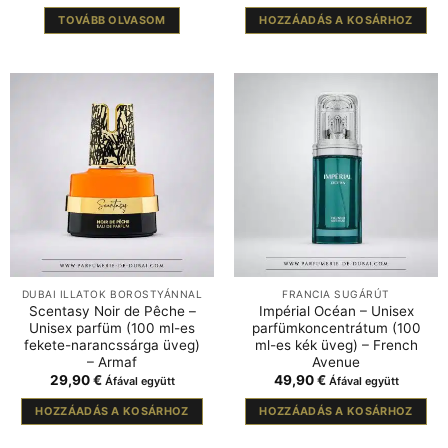
TOVÁBB OLVASOM
HOZZÁADÁS A KOSÁRHOZ
DUBAI ILLATOK BOROSTYÁNNAL
FRANCIA SUGÁRÚT
Scentasy Noir de Pêche –
Impérial Océan – Unisex
Unisex parfüm (100 ml-es
parfümkoncentrátum (100
fekete-narancssárga üveg)
ml-es kék üveg) – French
– Armaf
Avenue
29,90
€
49,90
€
Áfával együtt
Áfával együtt
HOZZÁADÁS A KOSÁRHOZ
HOZZÁADÁS A KOSÁRHOZ