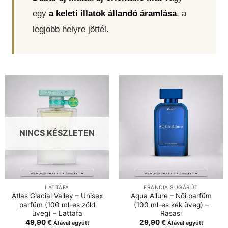
egy
a keleti illatok állandó áramlása
, a
legjobb helyre jöttél.
NINCS KÉSZLETEN
LATTAFA
FRANCIA SUGÁRÚT
Atlas Glacial Valley – Unisex
Aqua Allure – Női parfüm
parfüm (100 ml-es zöld
(100 ml-es kék üveg) –
üveg) – Lattafa
Rasasi
49,90
€
29,90
€
Áfával együtt
Áfával együtt