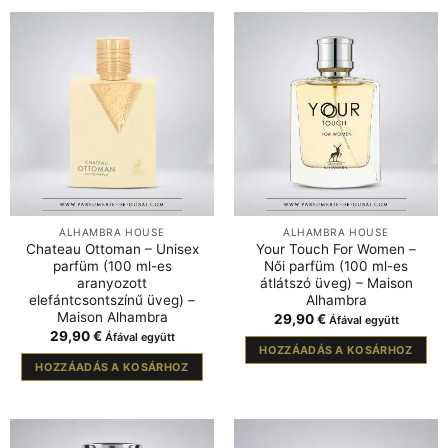
ALHAMBRA HOUSE
ALHAMBRA HOUSE
Chateau Ottoman – Unisex
Your Touch For Women –
parfüm (100 ml-es
Női parfüm (100 ml-es
aranyozott
átlátszó üveg) – Maison
elefántcsontszínű üveg) –
Alhambra
Maison Alhambra
29,90
€
Áfával együtt
29,90
€
Áfával együtt
HOZZÁADÁS A KOSÁRHOZ
HOZZÁADÁS A KOSÁRHOZ