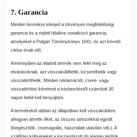
7. Garancia
Minden termékre kiterjed a törvényes megfelelőségi
garancia és a rejtett hibákra vonatkozó garancia,
amelyeket a Polgári Törvénykönyv 1641. és azt követő
cikkei írnak elő.
Amennyiben az eladott termék nem felel meg az
elvárásoknak, azt visszaküldhetik, kicserélhetik vagy
visszatéríthetik. Minden reklamációt, csere- vagy
visszatérítési kérelmet a kézbesítéstől számított 30
napon belül kell benyújtani.
A termékeket abban az állapotban kell visszaküldeni,
ahogyan átvette őket, az összes tartozékkal együtt
(kiegészítők, csomagolás, használati utasítás stb.). A
szállítási költségeket a kiszámlázott díj alapján térítjük