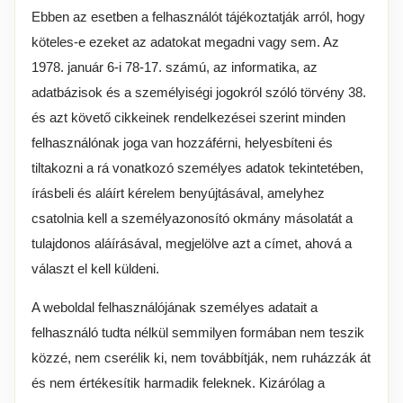
Ebben az esetben a felhasználót tájékoztatják arról, hogy
köteles-e ezeket az adatokat megadni vagy sem. Az
1978. január 6-i 78-17. számú, az informatika, az
adatbázisok és a személyiségi jogokról szóló törvény 38.
és azt követő cikkeinek rendelkezései szerint minden
felhasználónak joga van hozzáférni, helyesbíteni és
tiltakozni a rá vonatkozó személyes adatok tekintetében,
írásbeli és aláírt kérelem benyújtásával, amelyhez
csatolnia kell a személyazonosító okmány másolatát a
tulajdonos aláírásával, megjelölve azt a címet, ahová a
választ el kell küldeni.
A weboldal felhasználójának személyes adatait a
felhasználó tudta nélkül semmilyen formában nem teszik
közzé, nem cserélik ki, nem továbbítják, nem ruházzák át
és nem értékesítik harmadik feleknek. Kizárólag a