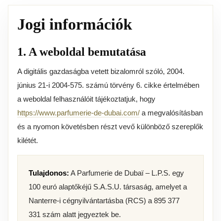
Jogi információk
1. A weboldal bemutatása
A digitális gazdaságba vetett bizalomról szóló, 2004.
június 21-i 2004-575. számú törvény 6. cikke értelmében
a weboldal felhasználóit tájékoztatjuk, hogy
https://www.parfumerie-de-dubai.com/
a megvalósításban
és a nyomon követésben részt vevő különböző szereplők
kilétét.
Tulajdonos:
A Parfumerie de Dubaï – L.P.S. egy
100 euró alaptőkéjű S.A.S.U. társaság, amelyet a
Nanterre-i cégnyilvántartásba (RCS) a 895 377
331 szám alatt jegyeztek be.