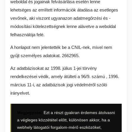
weboldal és jogainak felvásárlása esetén lenne
lehetséges az említett információk átadása az esetleges
vevőnek, aki viszont ugyanazon adatmegőrzési és -
módosítási kötelezettségnek lenne alávetve a weboldal
felhasználója felé.
A honlapot nem jelentették be a CNIL-nek, mivel nem
gyűjt személyes adatokat. 2662965.
Az adatbázisokat az 1998. július 1-jei törvény
rendelkezései védik, amely átülteti a 96/9. számú , 1996.
március 11-i, az adatbázisok jogi védelméről szóló
irányelvet.
Megjegyzés:
Ezt a részt gyakran érdemes átolvasni
a végleges közzététel előtt, különösen akkor, ha a
webhely látogatói forgalom-mérő eszközöket,