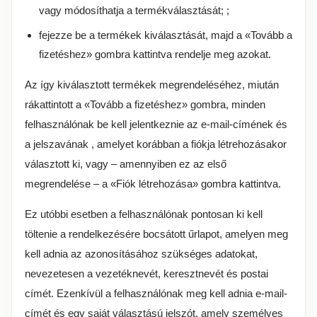
vagy módosíthatja a termékválasztását; ;
fejezze be a termékek kiválasztását, majd a «Tovább a
fizetéshez» gombra kattintva rendelje meg azokat.
Az így kiválasztott termékek megrendeléséhez, miután
rákattintott a «Tovább a fizetéshez» gombra, minden
felhasználónak be kell jelentkeznie az e-mail-címének és
a jelszavának , amelyet korábban a fiókja létrehozásakor
választott ki, vagy – amennyiben ez az első
megrendelése – a «Fiók létrehozása» gombra kattintva.
Ez utóbbi esetben a felhasználónak pontosan ki kell
töltenie a rendelkezésére bocsátott űrlapot, amelyen meg
kell adnia az azonosításához szükséges adatokat,
nevezetesen a vezetéknevét, keresztnevét és postai
címét. Ezenkívül a felhasználónak meg kell adnia e-mail-
címét és egy saját választású jelszót, amely személyes