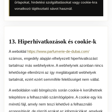
űrlapokat, hirdetési szolgáltatásokat vagy cookie-kra
vonatkozó tájékoztató sávot használ.
13. Hiperhivatkozások és cookie-k
A weboldal
https://www.parfumerie-de-dubai.com/
számos, engedély alapján elhelyezett hiperhivatkozást
tartalmaz más webhelyekre. A webhelynek azonban nincs
lehetősége ellenőrizni az így meglátogatott webhelyek
tartalmát, ezért ezért semmiféle felelősséget nem vállal.
A weboldalon való böngészés során cookie-k kerülhetnek
telepítésre a felhasználó számítógépére. A cookie egy kis
méretű fájl, amely nem teszi lehetővé a felhasználó
azonosítását, de rögzíti azokat az információkat, amelyek