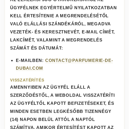
ÜGYFÉLNEK EGYÉRTELMŰ NYILATKOZATBAN
KELL ÉRTESÍTENIE A MEGRENDELÉSÉTŐL
VALÓ ELÁLLÁSI SZÁNDÉKÁRÓL, MEGADVA
VEZETÉK- ÉS KERESZTNEVÉT, E-MAIL CÍMÉT,
LAKCÍMÉT, VALAMINT A MEGRENDELÉS
SZÁMÁT ÉS DÁTUMÁT:
E-MAILBEN:
CONTACT@PARFUMERIE-DE-
DUBAI.COM
VISSZATÉRÍTÉS
AMENNYIBEN AZ ÜGYFÉL ELÁLL A
SZERZŐDÉSTŐL, A WEBOLDAL VISSZATÉRÍTI
AZ ÜGYFÉLTŐL KAPOTT BEFIZETÉSEKET, ÉS
MINDEN ESETBEN LEGKÉSŐBB TIZENNÉGY
(14) NAPON BELÜL ATTÓL A NAPTÓL
SZÁMÍTVA, AMIKOR ÉRTESÍTÉST KAPOTT AZ