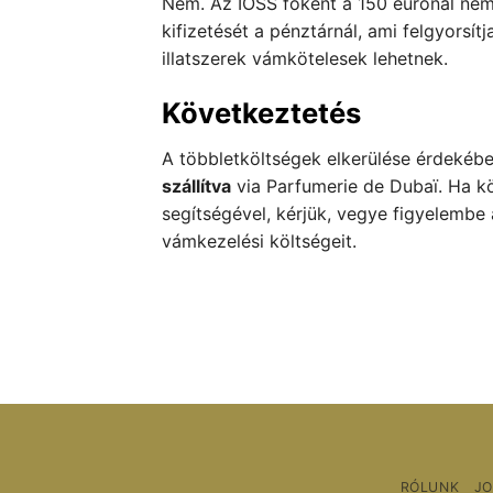
Nem. Az IOSS főként a 150 eurónál nem
kifizetését a pénztárnál, ami felgyorsít
illatszerek vámkötelesek lehetnek.
Következtetés
A többletköltségek elkerülése érdekéb
szállítva
via Parfumerie de Dubaï. Ha k
segítségével, kérjük, vegye figyelembe 
vámkezelési költségeit.
RÓLUNK
JO