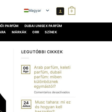
Magyar
0
NŐI PARFÜM
DUBAI UNISEX PARFÜM
ARA
MÁRKÁK
ORR
SZÍNEK
LEGUTÓBBI CIKKEK
Arab parfüm, keleti
06
Ago
parfüm, dubaii
parfüm: miben
különböznek
egymástól?
en
Comentarios desactivados
Parfum
arabe,
Musc tahara: mi ez
24
parfum
Július
és hogyan kell
oriental,
használni?