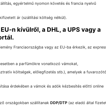
állítás, egyértelmű nyomon követés és francia nyelvű
ifizetett ár (szállítási költség nélkül).
EU-n kívülről, a DHL, a UPS vagy a
rtál.
üldemény Franciaországba vagy az EU-ba érkezik, az expres
t esetben a parfümökre vonatkozó vámokat,
ztratív költségek, előlegfizetés stb.), amelyek a fuvarozótó
tása érdekében a vámok és adók kézbesítés előtti online
ező országokban szállítanak
DDP/DTP
(az eladó által fizete