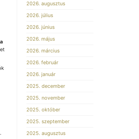
2026. augusztus
mélange
dans
2026. július
la
parfumerie
arabe
2026. június
2026. május
a
het
2026. március
2026. február
ók
2026. január
2025. december
2025. november
2025. október
2025. szeptember
.
2025. augusztus