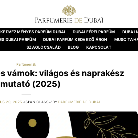
KEDVEZMÉNYES PARFÜM DUBAI
DUBAI FÉRFI PARFÜM
DUBAI 
S DUBAI PARFÜM
DUBAI PARFÜM KEDVEZŐ ÁRON
MUSC TAH
SZAGLÓCSALÁD
BLOG
KAPCSOLAT
Parfümériák
s vámok: világos és naprakész
tmutató (2025)
US 20, 2025
<SPAN CLASS="BY
PARFUMERIE DE DUBAI