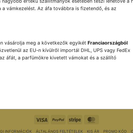
 nagyobb értékű szállítmányok esetében teszi lehetővé a 
ja a vámkezelést. Az áfa továbbra is fizetendő, és az
en vásárolja meg a következők egyikét
Franciaországból
özvetlenül az EU-n kívülről importál DHL, UPS vagy FedEx
az áfát, a parfümökre kivetett vámokat és a szállító
Vízum
PayPal
Csíkos
MasterCard
GI INFORMÁCIÓK
ÁLTALÁNOS FELTÉTELEK
KIS ÁR
PROMO KÓD