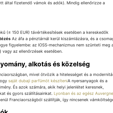
tt által fizetendő vámok és adók). Mindig ellenőrizze a
rtékű (≤ 150 EUR) távértékesítések esetében a kereskedők
tézés
Az áfa a pénztárnál kerül kiszámlázásra, és a csoma
vegye figyelembe: az IOSS-mechanizmus nem szünteti meg 
) vagy az ellenőrzések esetében.
yomány, alkotás és közelség
nciaországban, mivel ötvözik a hitelességet és a modernitá
hogy
saját dubaji parfümöt készíteni
A nyersanyagok és a
ny. És azok számára, akik helyi jelenlétet keresnek,
kat és gyors szállításainkat.
Lyonban és az egész Auvergne
enül Franciaországból szállítják, így nincsenek vámköltség
zók