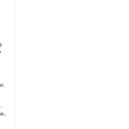
g
a
st.
-
ek.