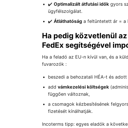
✔️
Optimalizált átfutási idők
gyors sz
ügyfélszolgálat.
✔️
Átláthatóság
a feltüntetett ár = a k
Ha pedig közvetlenül az 
FedEx segítségével impo
Ha a feladó az EU-n kívül van, és a k
fuvarozók :
beszedi a behozatali HÉA-t és adot
add
vámkezelési költségek
(adminis
függően változnak,
a csomagok kézbesítésének felgyorsí
fizetését kínálhatják.
Incoterms tipp: egyes eladók a követk