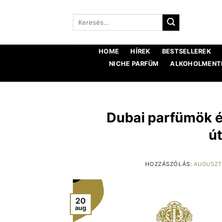
Ugrás
a
Keresés:
tartalomra
HOME
HÍREK
BESTSELLEREK
NICHE PARFÜM
ALKOHOLMENTE
Dubai parfümök é
ú
HOZZÁSZÓLÁS:
AUGUSZT
20
aug