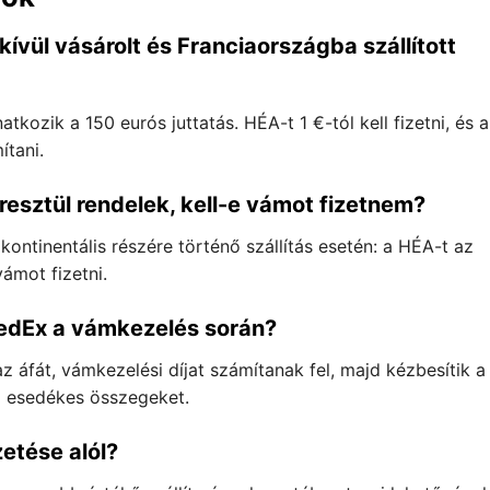
ívül vásárolt és Franciaországba szállított
kozik a 150 eurós juttatás. HÉA-t 1 €-tól kell fizetni, és a
ítani.
esztül rendelek, kell-e vámot fizetnem?
ontinentális részére történő szállítás esetén: a HÉA-t az
vámot fizetni.
FedEx a vámkezelés során?
 áfát, vámkezelési díjat számítanak fel, majd kézbesítik a
z esedékes összegeket.
etése alól?