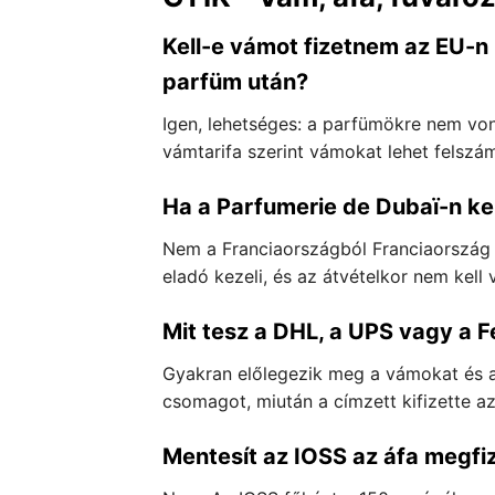
Kell-e vámot fizetnem az EU-n k
parfüm után?
Igen, lehetséges: a parfümökre nem vonat
vámtarifa szerint vámokat lehet felszám
Ha a Parfumerie de Dubaï-n ker
Nem a Franciaországból Franciaország k
eladó kezeli, és az átvételkor nem kell 
Mit tesz a DHL, a UPS vagy a 
Gyakran előlegezik meg a vámokat és az
csomagot, miután a címzett kifizette a
Mentesít az IOSS az áfa megfiz