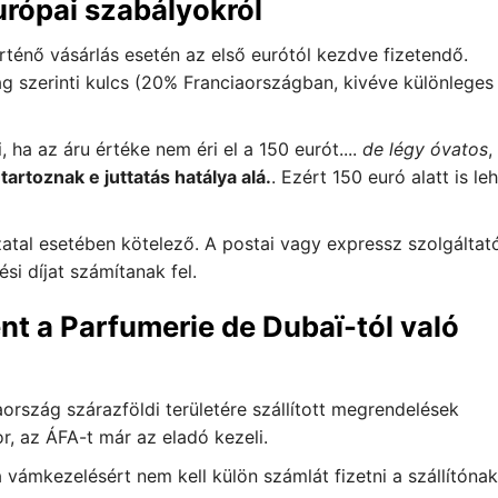
urópai szabályokról
rténő vásárlás esetén az első eurótól kezdve fizetendő.
zág szerinti kulcs (20% Franciaországban, kivéve különleges
, ha az áru értéke nem éri el a 150 eurót....
de légy óvatos
,
artoznak e juttatás hatálya alá.
. Ezért 150 euró alatt is le
tal esetében kötelező. A postai vagy expressz szolgáltat
si díjat számítanak fel.
nt a Parfumerie de Dubaï-tól való
ország szárazföldi területére szállított megrendelések
, az ÁFA-t már az eladó kezeli.
 vámkezelésért nem kell külön számlát fizetni a szállítónak