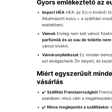
Gyors emlékeztető az e
Import HÉA
HÉA: az EU-n kívülről tö
Alkalmazott kulcs = a szállítási ors
esetekben).
Vámok
Elvileg nem kell vámot fizetni
parfümök és az eau de toilette nem t
vámot kivetni.
Vámárunyilatkozat
Ez minden behoza
ezt elvégezhetik Ön helyett, és kezelé
Miért egyszerűsít minde
vásárlás
✔️
Szállítás Franciaországból
Francia
esetében: nincs vám a megérkezéskor
✔️
Nincs meglepetés a szállításkor
a