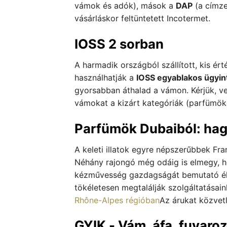
vámok és adók), mások a
DAP
(a címze
vásárláskor feltüntetett Incotermet.
IOSS 2 sorban
A harmadik országból szállított, kis é
használhatják a
IOSS egyablakos ügyin
gyorsabban áthalad a vámon. Kérjük, 
vámokat a kizárt kategóriák (parfümök
Parfümök Dubaiból: hag
A keleti illatok egyre népszerűbbek Fra
Néhány rajongó még odáig is elmegy, 
kézművesség gazdagságát bemutató élmé
tökéletesen megtalálják szolgáltatásain
Rhône-Alpes régióban
Az árukat közvetl
GYIK - Vám, áfa, fuvaro