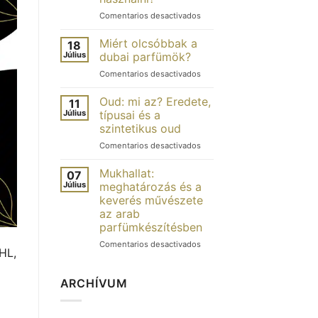
parfum
en
Comentarios desactivados
de
Musc
Dubaï
tahara
:
Miért olcsóbbak a
18
:
quelles
Július
dubai parfümök?
qu’est-
différences
en
Comentarios desactivados
ce
?
Pourquoi
que
les
Oud: mi az? Eredete,
c’est
11
parfums
et
Július
típusai és a
de
comment
szintetikus oud
Dubaï
l’utiliser ?
en
Comentarios desactivados
sont-
Oud
ils
:
moins
Mukhallat:
07
qu’est-
chers ?
Július
meghatározás és a
ce
keverés művészete
que
az arab
c’est ?
parfümkészítésben
Origines,
types
en
Comentarios desactivados
HL,
et
Mukhallat
oud
:
de
définition
ARCHÍVUM
synthèse
et
art
du