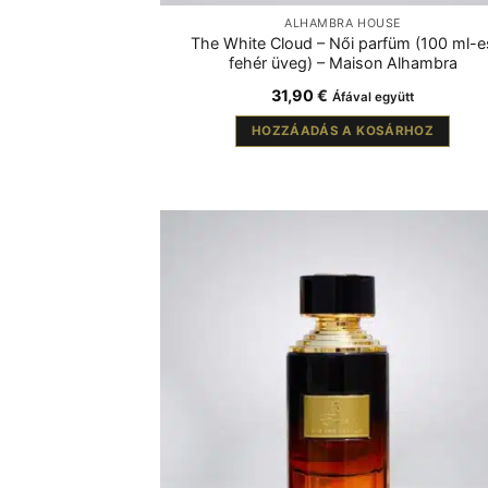
ALHAMBRA HOUSE
The White Cloud – Női parfüm (100 ml-e
fehér üveg) – Maison Alhambra
31,90
€
Áfával együtt
HOZZÁADÁS A KOSÁRHOZ