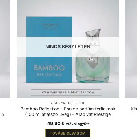
NINCS KÉSZLETEN
ARABIYAT PRESTIGE
Bamboo Reflection - Eau de parfüm férfiaknak
Ki
 Al
(100 ml átlátszó üveg) - Arabiyat Prestige
49,90
€
Áfával együtt
TOVÁBB OLVASOM