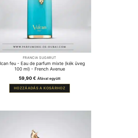
FRANCIA SUGÁRÚT
lcan feu - Eau de parfum mixte (kék üveg
100 ml) - French Avenue
59,90
€
Áfával együtt
HOZZÁADÁS A KOSÁRHOZ