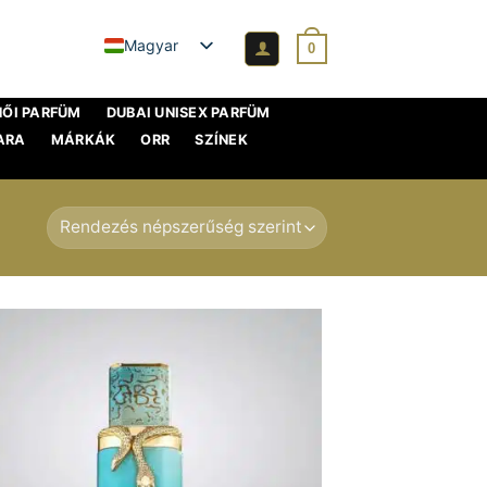
Magyar
0
NŐI PARFÜM
DUBAI UNISEX PARFÜM
ARA
MÁRKÁK
ORR
SZÍNEK