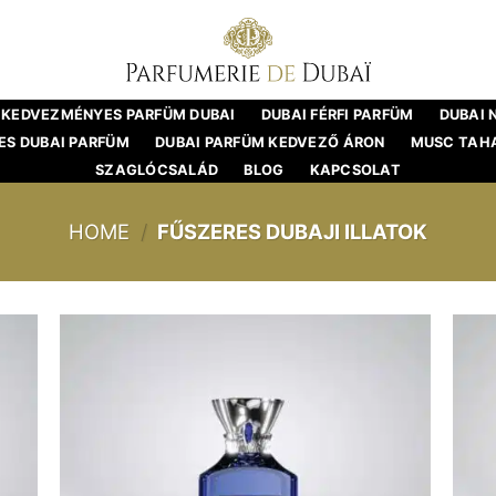
KEDVEZMÉNYES PARFÜM DUBAI
DUBAI FÉRFI PARFÜM
DUBAI 
S DUBAI PARFÜM
DUBAI PARFÜM KEDVEZŐ ÁRON
MUSC TAH
SZAGLÓCSALÁD
BLOG
KAPCSOLAT
HOME
/
FŰSZERES DUBAJI ILLATOK