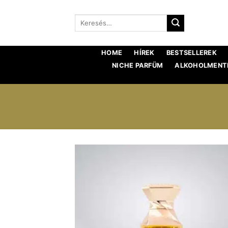
Ugrás
a
Keresés:
tartalomra
HOME
HÍREK
BESTSELLEREK
NICHE PARFÜM
ALKOHOLMENTE