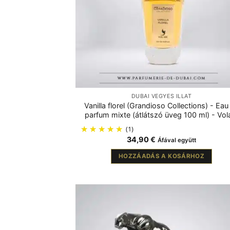
DUBAI VEGYES ILLAT
Vanilla florel (Grandioso Collections) - Eau
parfum mixte (átlátszó üveg 100 ml) - Vol
(1)
34,90
€
Áfával együtt
HOZZÁADÁS A KOSÁRHOZ