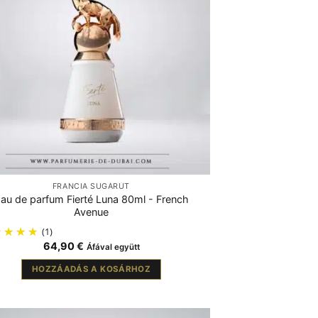
FRANCIA SUGÁRÚT
au de parfum Fierté Luna 80ml - French
Avenue
(1)
64,90
€
Áfával együtt
HOZZÁADÁS A KOSÁRHOZ