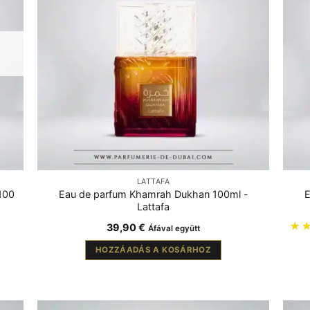
LATTAFA
100
Eau de parfum Khamrah Dukhan 100ml -
E
Lattafa
39,90
€
Áfával együtt
HOZZÁADÁS A KOSÁRHOZ