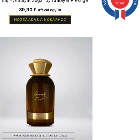
 ml) – Arabiyat Sugar by Arabiyat Prestige
211 avis
39,90
€
Áfával együtt
HOZZÁADÁS A KOSÁRHOZ