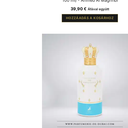
100 ml) - Ahmed Al Maghribi
39,90
€
Áfával együtt
HOZZÁADÁS A KOSÁRHOZ