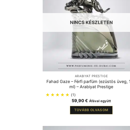
NINCS KÉSZLETEN
ARABIYAT PRESTIGE
Fahad Gaze – Férfi parfüm (ezüstös üveg, 
ml) – Arabiyat Prestige
(1)
59,90
€
Áfával együtt
TOVÁBB OLVASOM