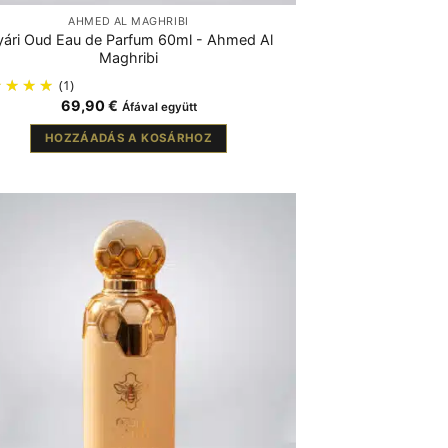
AHMED AL MAGHRIBI
ári Oud Eau de Parfum 60ml - Ahmed Al
Maghribi
(1)
69,90
€
Áfával együtt
HOZZÁADÁS A KOSÁRHOZ