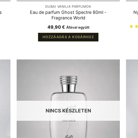
DUBAI VANÍLIA PARFÜMÖK
s
Eau de parfum Ghost Spectre 80ml -
Ny
Fragrance World
49,90
€
Áfával együtt
HOZZÁADÁS A KOSÁRHOZ
NINCS KÉSZLETEN