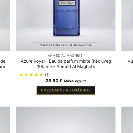
AHMED AL MAGHRIBI
 de
Azure Royal - Eau de parfum mixte (kék üveg
Vu
aré
100 ml) - Ahmed Al Maghribi
(1)
38,90
€
Áfával együtt
HOZZÁADÁS A KOSÁRHOZ