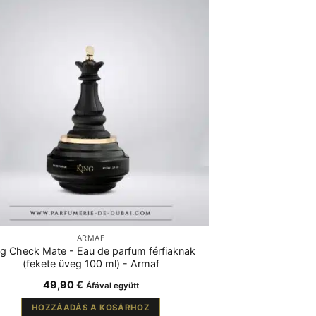
ARMAF
ng Check Mate - Eau de parfum férfiaknak
(fekete üveg 100 ml) - Armaf
49,90
€
Áfával együtt
HOZZÁADÁS A KOSÁRHOZ