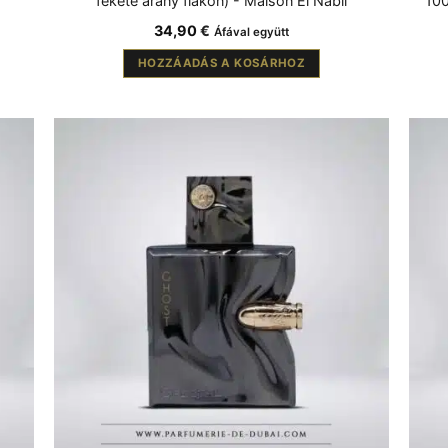
fekete arany flakon) - Maison El Nabil
100
34,90
€
Áfával együtt
HOZZÁADÁS A KOSÁRHOZ