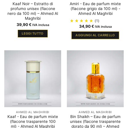
Kaaf Noir – Estratto di
Amiri - Eau de parfum mixte
profumo unisex (flacone
(flacone grigio da 100 ml) -
nero da 100 ml) – Ahmed Al
Ahmed Al Maghribi
Maghribi
(1)
39,90
€
IVA inclusa
34,90
€
IVA inclusa
LEGGI TUTTO
AGGIUNGI AL CARRELLO
AHMED AL MAGHRIBI
AHMED AL MAGHRIBI
Kaaf - Eau de parfum mixte
Bin Shaikh – Eau de parfum
(flacone trasparente 100
unisex (flacone trasparente
ml) - Ahmed Al Maghribi
dorato da 90 ml) – Ahmed