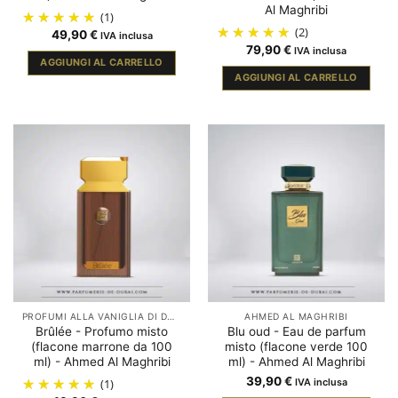
Al Maghribi
(1)
(2)
49,90
€
IVA inclusa
79,90
€
IVA inclusa
AGGIUNGI AL CARRELLO
AGGIUNGI AL CARRELLO
PROFUMI ALLA VANIGLIA DI DUBAI
AHMED AL MAGHRIBI
Brûlée - Profumo misto
Blu oud - Eau de parfum
(flacone marrone da 100
misto (flacone verde 100
ml) - Ahmed Al Maghribi
ml) - Ahmed Al Maghribi
39,90
€
(1)
IVA inclusa