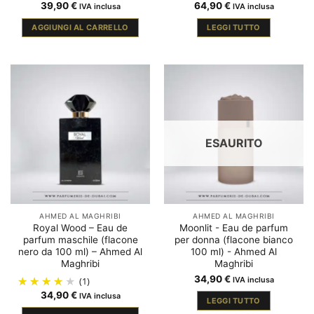
39,90
€
64,90
€
IVA inclusa
IVA inclusa
AGGIUNGI AL CARRELLO
LEGGI TUTTO
ESAURITO
AHMED AL MAGHRIBI
AHMED AL MAGHRIBI
Royal Wood – Eau de
Moonlit - Eau de parfum
parfum maschile (flacone
per donna (flacone bianco
nero da 100 ml) – Ahmed Al
100 ml) - Ahmed Al
Maghribi
Maghribi
34,90
€
(1)
IVA inclusa
34,90
€
IVA inclusa
LEGGI TUTTO