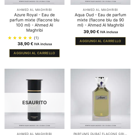
AHMED AL MAGHRIBI
AHMED AL MAGHRIBI
Azure Royal - Eau de
Aqua Oud - Eau de parfum
parfum mixte (flacone blu
mixte (flacone blu da 90
100 ml) - Ahmed Al
ml) - Ahmed Al Maghribi
Maghribi
39,90
€
IVA inclusa
(1)
AGGIUNGI AL CARRELLO
38,90
€
IVA inclusa
AGGIUNGI AL CARRELLO
ESAURITO
AHMED AL MAGHRIBI
PARFUMS DUBAÏ FLACONE GRIGIO-ARGENTO