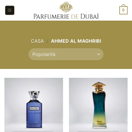
Salta
ai
0
contenuti
CASA
/
AHMED AL MAGHRIBI