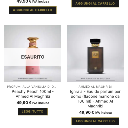
49,90
€
IVA inclusa
AGGIUNGI AL CARRELLO
AGGIUNGI AL CARRELLO
ESAURITO
PROFUMI ALLA VANIGLIA DI DUBAI
AHMED AL MAGHRIBI
Peachy Peach 100ml -
Ighra'a - Eau de parfum per
Ahmed Al Maghribi
uomo (flacone marrone da
100 ml) - Ahmed Al
49,90
€
IVA inclusa
Maghribi
LEGGI TUTTO
49,90
€
IVA inclusa
AGGIUNGI AL CARRELLO