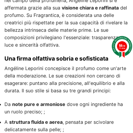
nel campo della profumeria, Angéline Leporini si è
affermata grazie alla sua
visione chiara e raffinata
del
profumo. Su Fragrantica, è considerata una delle
creatrici più rispettate per la sua capacità di rivelare la
bellezza intrinseca delle materie prime. Le sue
composizioni privilegiano l'essenziale: trasparenza,
luce e sincerità olfattiva.
9.6
/10
212 ratings
Una firma olfattiva sobria e sofisticata
Angéline Leporini concepisce il profumo come un'arte
della moderazione. Le sue creazioni non cercano di
esagerare: puntano alla precisione, all'equilibrio e alla
durata. Il suo stile si basa su tre grandi principi:
Da
note pure e armoniose
dove ogni ingrediente ha
un ruolo preciso; ;
A
struttura fluida e aerea
, pensata per scivolare
delicatamente sulla pelle; ;