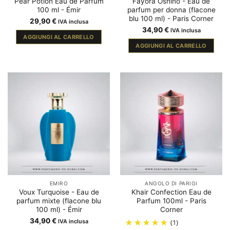
Pear Potion Eau de Parfum
Fayora Oshino - Eau de
100 ml - Émir
parfum per donna (flacone
blu 100 ml) - Paris Corner
29,90
€
IVA inclusa
34,90
€
IVA inclusa
AGGIUNGI AL CARRELLO
AGGIUNGI AL CARRELLO
EMIRO
ANGOLO DI PARIGI
Voux Turquoise - Eau de
Khair Confection Eau de
parfum mixte (flacone blu
Parfum 100ml - Paris
100 ml) - Émir
Corner
34,90
€
IVA inclusa
(1)