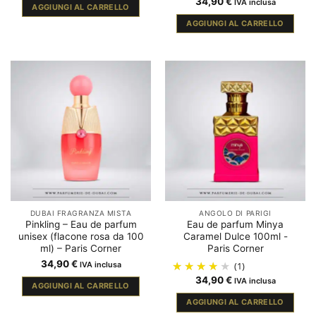
34,90
€
IVA inclusa
AGGIUNGI AL CARRELLO
AGGIUNGI AL CARRELLO
DUBAI FRAGRANZA MISTA
ANGOLO DI PARIGI
Pinkling – Eau de parfum
Eau de parfum Minya
unisex (flacone rosa da 100
Caramel Dulce 100ml -
ml) – Paris Corner
Paris Corner
34,90
€
IVA inclusa
(1)
34,90
€
IVA inclusa
AGGIUNGI AL CARRELLO
AGGIUNGI AL CARRELLO