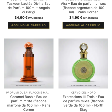
Taskeen Lactéa Divina Eau
Aira – Eau de parfum unisex
de Parfum 100ml - Angolo
(flacone argentato da 100
di Parigi
ml) – Paris Corner
34,90
€
34,90
€
IVA inclusa
IVA inclusa
AGGIUNGI AL CARRELLO
AGGIUNGI AL CARRELLO
PROFUMI DUBAI FLACONE MARRONE
CERVO DEL NORD
Caramel Bash - Eau de
Expressions III Trois - Eau
parfum mixte (flacone
de parfum mixte (flacone
marrone da 100 ml) - Paris
verde da 100 ml) - North
Corner
Stag