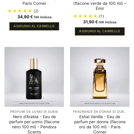
Paris Corner
(flacone verde da 100 ml) –
Émir
(2)
(1)
34,90
€
IVA inclusa
31,90
€
IVA inclusa
AGGIUNGI AL CARRELLO
AGGIUNGI AL CARRELLO
PROFUMI DA UOMO DI DUBAI
FRAGRANZE DA DONNA DI DUBAI
Nero d'Arabia - Eau de
Eshal Vanilla - Eau de
parfum per uomo (flacone
parfum per donna (flacone
nero 100 ml) - Pendora
oro da 100 ml) - Paris
Scents
Corner