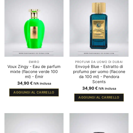
EMIRO
PROFUMI DA UOMO DI DUBAI
Voux Zingy - Eau de parfum
Envoyé Blue - Estratto di
mixte (flacone verde 100
profumo per uomo (flacone
ml) - Émir
da 100 ml) - Pendora
Scents
34,90
€
IVA inclusa
34,90
€
IVA inclusa
AGGIUNGI AL CARRELLO
AGGIUNGI AL CARRELLO