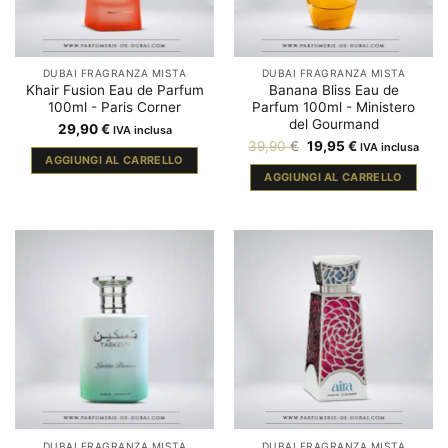
DUBAI FRAGRANZA MISTA
DUBAI FRAGRANZA MISTA
Khair Fusion Eau de Parfum
Banana Bliss Eau de
100ml - Paris Corner
Parfum 100ml - Ministero
del Gourmand
29,90
€
IVA inclusa
Il
Il
39,90
€
19,95
€
IVA inclusa
prezzo
prezzo
AGGIUNGI AL CARRELLO
originale
attuale
AGGIUNGI AL CARRELLO
era:
è:
39,90 €.
19,95 €.
DUBAI FRAGRANZA MISTA
DUBAI FRAGRANZA MISTA