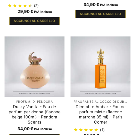
34,90
€
(2)
IVA inclusa
29,90
€
IVA inclusa
AGGIUNGI AL CARRELLO
AGGIUNGI AL CARRELLO
PROFUMI DI PENDORA
FRAGRANZE AL COCCO DI DUBAI
Dusky Vanilla - Eau de
Dicembre Ambar - Eau de
parfum per donna (flacone
parfum mixte (flacone
beige 100ml) - Pendora
marrone 85 ml) - Paris
Scents
Corner
34,90
€
IVA inclusa
(1)