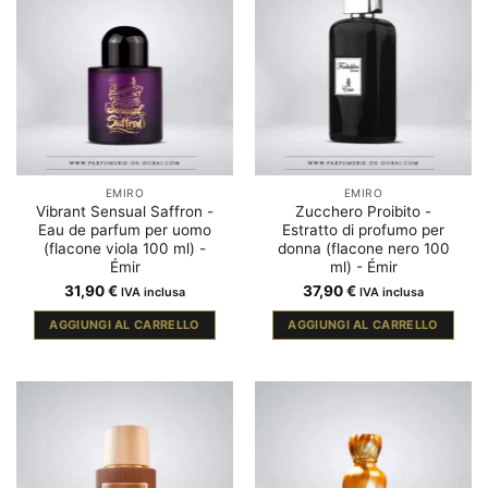
EMIRO
EMIRO
Vibrant Sensual Saffron -
Zucchero Proibito -
Eau de parfum per uomo
Estratto di profumo per
(flacone viola 100 ml) -
donna (flacone nero 100
Émir
ml) - Émir
31,90
€
37,90
€
IVA inclusa
IVA inclusa
AGGIUNGI AL CARRELLO
AGGIUNGI AL CARRELLO