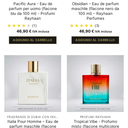
Pacific Aura - Eau de
Obsidian – Eau de parfum
parfum per uomo (flacone
maschile (flacone nero da
blu da 100 ml) - Profumi
100 ml) – Rayhaan
Rayhaan
Perfumes
(1)
(3)
46,90
€
46,90
€
IVA inclusa
IVA inclusa
AGGIUNGI AL CARRELLO
AGGIUNGI AL CARRELLO
FRAGRANZE DI DUBAI CON FAVA TONKA
PROFUMI RAYHAAN
Italia Pour Homme – Eau de
Tropical Vibe - Profumo
parfum maschile (flacone
misto (flacone multicolore