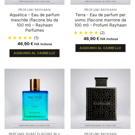
PROFUMI RAYHAAN
PROFUMI RAYHAAN
Aquatica – Eau de parfum
Terra - Eau de parfum per
maschile (flacone blu da
uomo (flacone marrone da
100 ml) – Rayhaan
100 ml) - Profumi Rayhaan
Perfumes
(2)
(5)
46,90
€
IVA inclusa
46,90
€
IVA inclusa
AGGIUNGI AL CARRELLO
AGGIUNGI AL CARRELLO
PARFUMS DUBAÏ FLACONE BLU
PROFUMI RAYHAAN