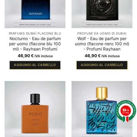
PARFUMS DUBAÏ FLACONE BLU
PROFUMI DA UOMO DI DUBAI
Nocturno - Eau de parfum
Wolf - Eau de parfum per
per uomo (flacone blu 100
uomo (flacone nero 100 ml)
ml) - Rayhaan Profumi
- Profumi Rayhaan
46,90
€
46,90
€
IVA inclusa
IVA inclusa
AGGIUNGI AL CARRELLO
AGGIUNGI AL CARRELLO
9.6
/10
212 ratings