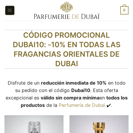
Saltar
al
0
contenido
CÓDIGO PROMOCIONAL
DUBAI10: -10% EN TODAS LAS
FRAGANCIAS ORIENTALES DE
DUBAI
Disfrute de un
reducción inmediata de 10%
en todo
su pedido con el código
Dubai10
. Esta oferta
excepcional es
válido sin compra mínima
en
todos los
productos
de la
Perfumería de Dubai
✔️.