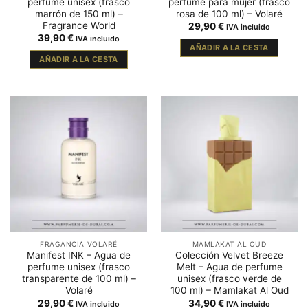
perfume unisex (frasco
perfume para mujer (frasco
marrón de 150 ml) –
rosa de 100 ml) – Volaré
Fragrance World
29,90
€
IVA incluido
39,90
€
IVA incluido
AÑADIR A LA CESTA
AÑADIR A LA CESTA
FRAGANCIA VOLARÉ
MAMLAKAT AL OUD
Manifest INK – Agua de
Colección Velvet Breeze
perfume unisex (frasco
Melt – Agua de perfume
transparente de 100 ml) –
unisex (frasco verde de
Volaré
100 ml) – Mamlakat Al Oud
29,90
€
34,90
€
IVA incluido
IVA incluido