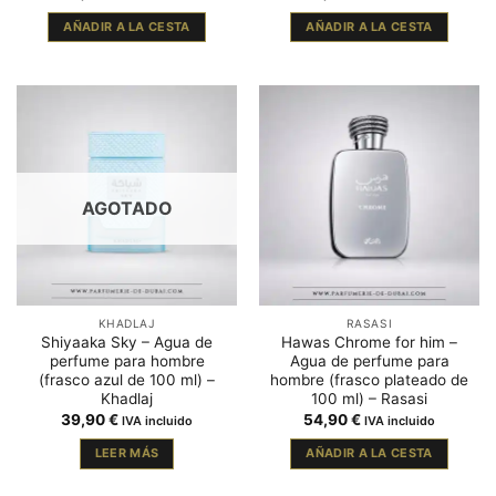
AÑADIR A LA CESTA
AÑADIR A LA CESTA
AGOTADO
KHADLAJ
RASASI
Shiyaaka Sky – Agua de
Hawas Chrome for him –
perfume para hombre
Agua de perfume para
(frasco azul de 100 ml) –
hombre (frasco plateado de
Khadlaj
100 ml) – Rasasi
39,90
€
54,90
€
IVA incluido
IVA incluido
LEER MÁS
AÑADIR A LA CESTA