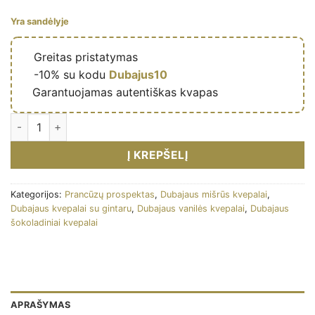
Yra sandėlyje
🔥
Greitas pristatymas
🎁
-10% su kodu
Dubajus10
✅
Garantuojamas autentiškas kvapas
Eau de parfum Chocola Addict 100ml - French Avenue kiekis
Į KREPŠELĮ
Kategorijos:
Prancūzų prospektas
,
Dubajaus mišrūs kvepalai
,
Dubajaus kvepalai su gintaru
,
Dubajaus vanilės kvepalai
,
Dubajaus
šokoladiniai kvepalai
APRAŠYMAS