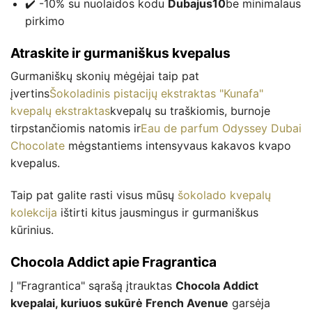
✔️ -10% su nuolaidos kodu
Dubajus10
be minimalaus
pirkimo
Atraskite ir gurmaniškus kvepalus
Gurmaniškų skonių mėgėjai taip pat
įvertins
Šokoladinis pistacijų ekstraktas "Kunafa"
kvepalų ekstraktas
kvepalų su traškiomis, burnoje
tirpstančiomis natomis ir
Eau de parfum Odyssey Dubai
Chocolate
mėgstantiems intensyvaus kakavos kvapo
kvepalus.
Taip pat galite rasti visus mūsų
šokolado kvepalų
kolekcija
ištirti kitus jausmingus ir gurmaniškus
kūrinius.
Chocola Addict apie Fragrantica
Į "Fragrantica" sąrašą įtrauktas
Chocola Addict
kvepalai, kuriuos sukūrė French Avenue
garsėja