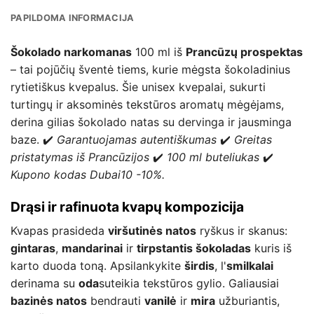
PAPILDOMA INFORMACIJA
Šokolado narkomanas
100 ml iš
Prancūzų prospektas
– tai pojūčių šventė tiems, kurie mėgsta šokoladinius
rytietiškus kvepalus. Šie unisex kvepalai, sukurti
turtingų ir aksominės tekstūros aromatų mėgėjams,
derina gilias šokolado natas su dervinga ir jausminga
baze. ✔️
Garantuojamas autentiškumas
✔️
Greitas
pristatymas iš Prancūzijos
✔️
100 ml buteliukas
✔️
Kupono kodas Dubai10 -10%.
Drąsi ir rafinuota kvapų kompozicija
Kvapas prasideda
viršutinės natos
ryškus ir skanus:
gintaras
,
mandarinai
ir
tirpstantis šokoladas
kuris iš
karto duoda toną. Apsilankykite
širdis
, l'
smilkalai
derinama su
oda
suteikia tekstūros gylio. Galiausiai
bazinės natos
bendrauti
vanilė
ir
mira
užburiantis,