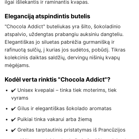
ilgai išliekantis ir raminantis kvapas.
Eleganciją atspindintis butelis
"Chocola Addict" buteliukas yra šilto, šokoladinio
atspalvio, uždengtas prabangiu auksiniu dangteliu.
Elegantiškas jo siluetas pabrėžia gurmanišką ir
rafinuotą sulčių, į kurias jos sudėtos, pobūdį. Tikras
kolekcinis daiktas saldžių, dervingų nišinių kvapų
mėgėjams.
Kodėl verta rinktis "Chocola Addict"?
✔️ Unisex kvepalai – tinka tiek moterims, tiek
vyrams
✔️ Gilus ir elegantiškas šokolado aromatas
✔️ Puikiai tinka vakarui arba žiemą
✔️ Greitas tarptautinis pristatymas iš Prancūzijos