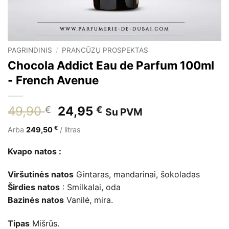
PAGRINDINIS
/
PRANCŪZŲ PROSPEKTAS
Chocola Addict Eau de Parfum 100ml
- French Avenue
Pradinė
Dabartinė
49,90
24,95
€
€
Su PVM
kaina
kaina
€
Arba
249,50
/ litras
buvo:
yra:
49,90 €.
24,95 €.
Kvapo natos :
Viršutinės natos
Gintaras, mandarinai, šokoladas
Širdies natos
: Smilkalai, oda
Bazinės natos
Vanilė, mira.
Tipas
Mišrūs.