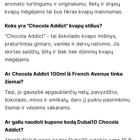
aromato turtingumu ir originalumu. Retų ir drąsių
kvapų mėgėjams tai bus tikras kvapų malonumas.
Koks yra "Chocola Addict" kvapų stilius?
"Chocola Addict" - tai šokolado kvapo mišinys,
praturtintas gintaro, vanilės ir dervų natomis. Jis
skirtas saldžių, šiltų ir šiek tiek dūminių kvapų
mėgėjams.
Ar Chocola Addict 100ml iš French Avenue tinka
žiemai?
Taip, jo gausybė apgaubiančių natų, pavyzdžiui,
šokolado, miros ir smilkalų, daro jį puikiu pasirinkimu
žiemai ir vėsiems vakarams.
Ar galiu naudoti kupono kodą Dubai10 Chocola
Addict?
Absoliučiai! Kupono kodas Dubai10 suteikia jums 10 %