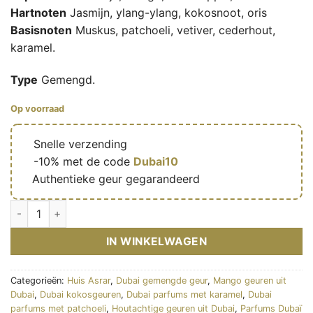
Hartnoten
Jasmijn, ylang-ylang, kokosnoot, oris
Basisnoten
Muskus, patchoeli, vetiver, cederhout,
karamel.
Type
Gemengd.
Op voorraad
🔥
Snelle verzending
🎁
-10% met de code
Dubai10
✅
Authentieke geur gegarandeerd
Hilm - Eau de parfum mixte (flacon doré 100 ml) - Maison Asra
IN WINKELWAGEN
Categorieën:
Huis Asrar
,
Dubai gemengde geur
,
Mango geuren uit
Dubai
,
Dubai kokosgeuren
,
Dubai parfums met karamel
,
Dubai
parfums met patchoeli
,
Houtachtige geuren uit Dubai
,
Parfums Dubaï