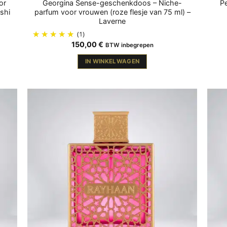
or
Georgina Sense-geschenkdoos – Niche-
Pe
shi
parfum voor vrouwen (roze flesje van 75 ml) –
Laverne
(1)
150,00
€
BTW inbegrepen
IN WINKELWAGEN