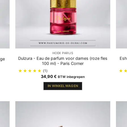
HOEK PARIJS
Dulzura - Eau de parfum voor dames (roze fles
Esh
ige
100 ml) - Paris Corner
(1)
34,90
€
BTW inbegrepen
IN WINKELWAGEN