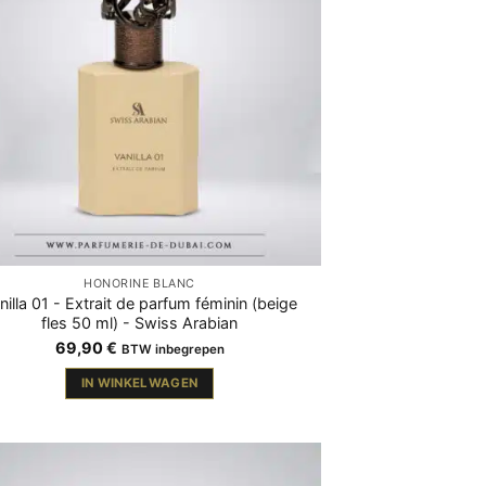
HONORINE BLANC
nilla 01 - Extrait de parfum féminin (beige
fles 50 ml) - Swiss Arabian
69,90
€
BTW inbegrepen
IN WINKELWAGEN