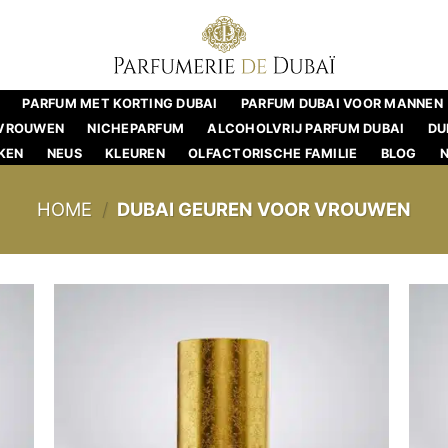
PARFUM MET KORTING DUBAI
PARFUM DUBAI VOOR MANNEN
 VROUWEN
NICHEPARFUM
ALCOHOLVRIJ PARFUM DUBAI
DU
KEN
NEUS
KLEUREN
OLFACTORISCHE FAMILIE
BLOG
HOME
/
DUBAI GEUREN VOOR VROUWEN