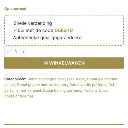
Op voorraad
🔥
Snelle verzending
🎁
-10% met de code
Dubai10
✅
Authentieke geur gegarandeerd
Vanilla voyage - Eau de parfum mixte (flacon transparent 100 
IN WINKELWAGEN
Categorieën:
Dubai gemengde geur
,
Huis Asrar
,
Dubai geuren met
amber
,
Dubai geuren met tonkaboon
,
Dubai vanille parfums
,
Dubai
parfums met karamel
,
Dubai honing parfums
,
Parfums Dubai,
doorzichtige fles