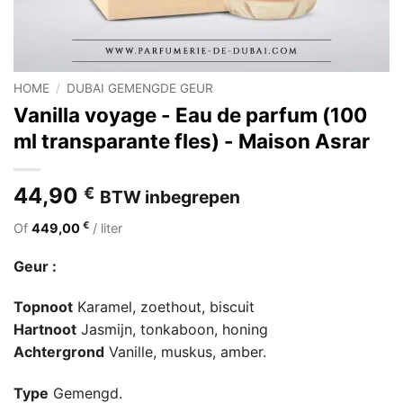
HOME
/
DUBAI GEMENGDE GEUR
Vanilla voyage - Eau de parfum (100
ml transparante fles) - Maison Asrar
44,90
€
BTW inbegrepen
€
Of
449,00
/ liter
Geur :
Topnoot
Karamel, zoethout, biscuit
Hartnoot
Jasmijn, tonkaboon, honing
Achtergrond
Vanille, muskus, amber.
Type
Gemengd.