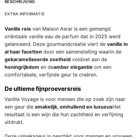
BESCHRIJVING
EXTRA INFORMATIE
Vanille reis
van Maison Asrar is een gemengd
oriëntaals vanille eau de parfum dat in 2025 werd
gelanceerd. Deze gourmandcreatie viert de
vanille in
al haar facetten
door een samenstelling waarin de
gekarameliseerde zoetheid
voldoet aan de
honingrijkdom
en de
amber elegantie
om een
comfortabele, verfijnde geur te creëren.
De ultieme fijnproeversreis
Vanilla Voyage is voor mensen die op zoek zijn naar
een geur die
smakelijk, omhullend en luxueus
Het
resultaat is een wijn die hun zachtheid en verfijning
uitdrukt.
Deze uniseksgeur is geschikt voor mannen en vrouwen